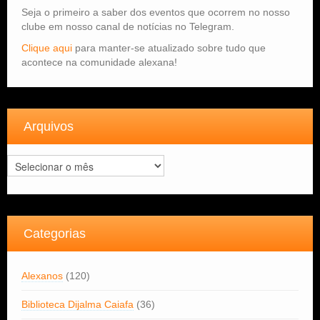
Seja o primeiro a saber dos eventos que ocorrem no nosso
clube em nosso canal de notícias no Telegram.
Clique aqui
para manter-se atualizado sobre tudo que
acontece na comunidade alexana!
Arquivos
Arquivos
Categorias
Alexanos
(120)
Biblioteca Dijalma Caiafa
(36)