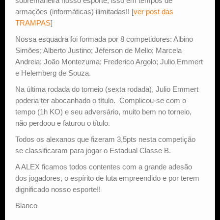
sobremaneira nosso esporte, isso em tempos de
armações (informáticas) ilimitadas!! [
ver post das
TRAMPAS
]
Nossa esquadra foi formada por 8 competidores: Albino
Simões; Alberto Justino; Jéferson de Mello; Marcela
Andreia; João Montezuma; Frederico Argolo; Julio Emmert
e Helemberg de Souza.
Na última rodada do torneio (sexta rodada), Julio Emmert
poderia ter abocanhado o título. Complicou-se com o
tempo (1h KO) e seu adversário, muito bem no torneio,
não perdoou e faturou o título.
Todos os alexanos que fizeram 3,5pts nesta competição
se classificaram para jogar o Estadual Classe B.
A ALEX ficamos todos contentes com a grande adesão
dos jogadores, o espírito de luta empreendido e por terem
dignificado nosso esporte!!
Blanco