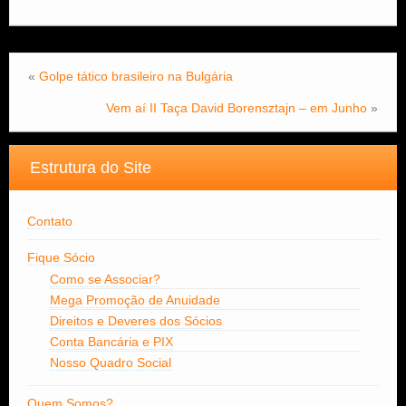
«
Golpe tático brasileiro na Bulgária
Vem aí II Taça David Borensztajn – em Junho
»
Estrutura do Site
Contato
Fique Sócio
Como se Associar?
Mega Promoção de Anuidade
Direitos e Deveres dos Sócios
Conta Bancária e PIX
Nosso Quadro Social
Quem Somos?