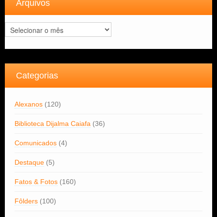
Arquivos
Arquivos
Categorias
Alexanos
(120)
Biblioteca Dijalma Caiafa
(36)
Comunicados
(4)
Destaque
(5)
Fatos & Fotos
(160)
Fôlders
(100)