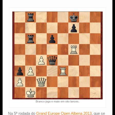
Estude Xadrez
Branco joga e mate em oito lances.
Na 5ª rodada do
Grand Europe Open Albena 2013
, que se