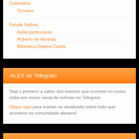
Calendário
Torneios
Estude Xadrez
Aulas particulares
Roberto de Almeida
Biblioteca Dijalma Caiafa
ALEX no Telegram
Seja o primeiro a saber dos eventos que ocorrem no nosso
clube em nosso canal de notícias no Telegram.
Clique aqui
para manter-se atualizado sobre tudo que
acontece na comunidade alexana!