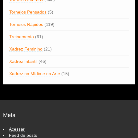
Torneios Pensados
(5)
Torneios Rápidos
(119)
Treinamento
(61)
Xadrez Feminino
(21)
Xadrez Infantil
(46)
Xadrez na Mídia e na Arte
(15)
Meta
Acessar
Feed de posts