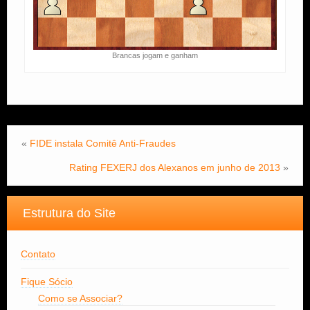
Brancas jogam e ganham
«
FIDE instala Comitê Anti-Fraudes
Rating FEXERJ dos Alexanos em junho de 2013
»
Estrutura do Site
Contato
Fique Sócio
Como se Associar?