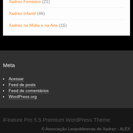
Xadrez Feminino
(21)
Xadrez Infantil
(46)
Xadrez na Mídia e na Arte
(15)
Meta
Acessar
Feed de posts
Feed de comentários
WordPress.org
iFeature Pro 5.5 Premium WordPress Theme
© Associação Leopoldinense de Xadrez - ALEX