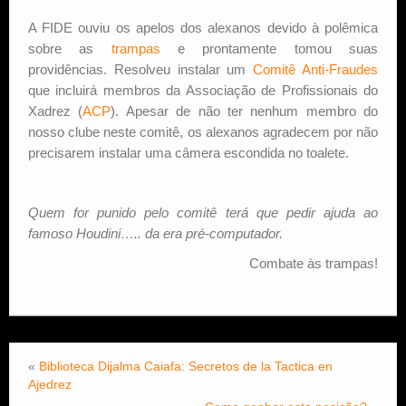
A FIDE ouviu os apelos dos alexanos devido à polêmica
Estude Xadrez
sobre as
trampas
e prontamente tomou suas
providências. Resolveu instalar um
Comitê Anti-Fraudes
que incluirá membros da Associação de Profissionais do
Xadrez (
ACP
). Apesar de não ter nenhum membro do
nosso clube neste comitê, os alexanos agradecem por não
precisarem instalar uma câmera escondida no toalete.
Quem for punido pelo comitê terá que pedir ajuda ao
famoso Houdini….. da era pré-computador.
Combate às trampas!
«
Biblioteca Dijalma Caiafa: Secretos de la Tactica en
Ajedrez