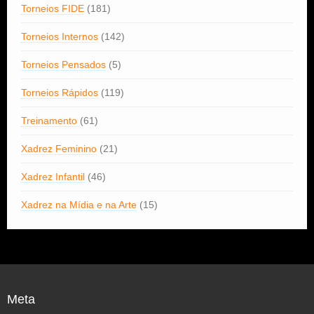
Torneios FIDE
(181)
Torneios Internos
(142)
Torneios Pensados
(5)
Torneios Rápidos
(119)
Treinamento
(61)
Xadrez Feminino
(21)
Xadrez Infantil
(46)
Xadrez na Mídia e na Arte
(15)
Meta