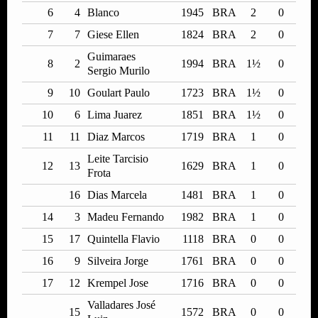
6
4
Blanco
1945
BRA
2
0
7
7
Giese Ellen
1824
BRA
2
0
Guimaraes
8
2
1994
BRA
1½
0
Sergio Murilo
9
10
Goulart Paulo
1723
BRA
1½
0
10
6
Lima Juarez
1851
BRA
1½
0
11
11
Diaz Marcos
1719
BRA
1
0
Leite Tarcisio
12
13
1629
BRA
1
0
Frota
16
Dias Marcela
1481
BRA
1
0
14
3
Madeu Fernando
1982
BRA
1
0
15
17
Quintella Flavio
1118
BRA
0
0
16
9
Silveira Jorge
1761
BRA
0
0
17
12
Krempel Jose
1716
BRA
0
0
Valladares José
15
1572
BRA
0
0