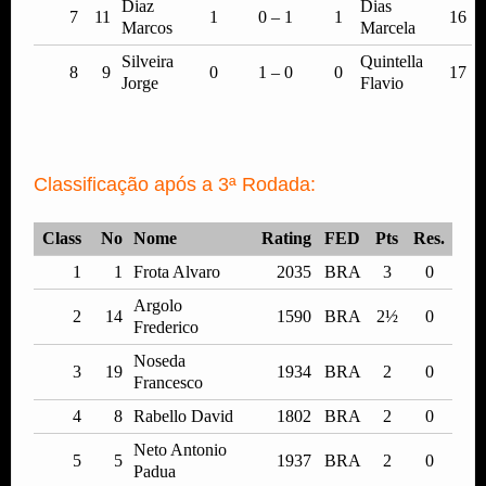
Diaz
Dias
7
11
1
0 – 1
1
16
Marcos
Marcela
Silveira
Quintella
8
9
0
1 – 0
0
17
Jorge
Flavio
Classificação após a 3ª Rodada:
Class
No
Nome
Rating
FED
Pts
Res.
1
1
Frota Alvaro
2035
BRA
3
0
Argolo
2
14
1590
BRA
2½
0
Frederico
Noseda
3
19
1934
BRA
2
0
Francesco
4
8
Rabello David
1802
BRA
2
0
Neto Antonio
5
5
1937
BRA
2
0
Padua