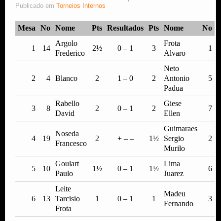
Publicado em
Torneios Internos
Estude Xadrez
Mesa
No
Nome
Pts
Resultados
Pts
Nome
No
Argolo
Frota
1
14
2½
0 – 1
3
1
Frederico
Alvaro
Neto
2
4
Blanco
2
1 – 0
2
Antonio
5
Padua
Rabello
Giese
3
8
2
0 – 1
2
7
David
Ellen
Guimaraes
Noseda
4
19
2
+ – –
1½
Sergio
2
Francesco
Murilo
Goulart
Lima
5
10
1½
0 – 1
1½
6
Paulo
Juarez
Leite
Madeu
6
13
Tarcisio
1
0 – 1
1
3
Fernando
Frota