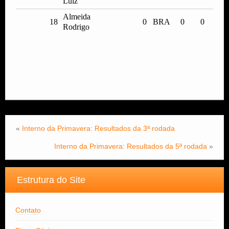
Luiz
Almeida
18
0
BRA
0
0
Rodrigo
«
Interno da Primavera: Resultados da 3ª rodada
Interno da Primavera: Resultados da 5ª rodada
»
Estrutura do Site
Contato