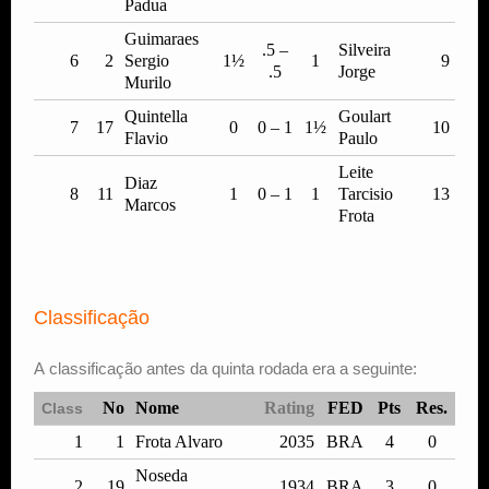
Padua
Guimaraes
.5 –
Silveira
6
2
Sergio
1½
1
9
.5
Jorge
Murilo
Quintella
Goulart
7
17
0
0 – 1
1½
10
Flavio
Paulo
Leite
Diaz
8
11
1
0 – 1
1
Tarcisio
13
Marcos
Frota
Classificação
A classificação antes da quinta rodada era a seguinte:
No
Nome
Rating
FED
Pts
Res.
Class
1
1
Frota Alvaro
2035
BRA
4
0
Noseda
2
19
1934
BRA
3
0