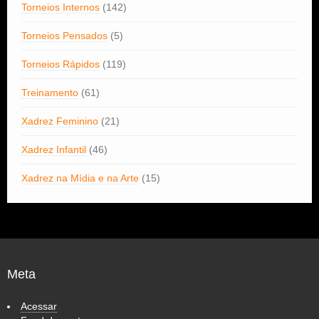
Torneios Internos
(142)
Torneios Pensados
(5)
Torneios Rápidos
(119)
Treinamento
(61)
Xadrez Feminino
(21)
Xadrez Infantil
(46)
Xadrez na Mídia e na Arte
(15)
Meta
Acessar