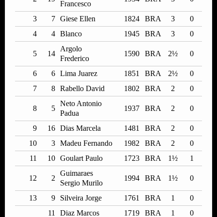
Francesco
3
7
Giese Ellen
1824
BRA
3
0
4
4
Blanco
1945
BRA
3
0
Argolo
5
14
1590
BRA
2½
0
Frederico
6
6
Lima Juarez
1851
BRA
2½
0
7
8
Rabello David
1802
BRA
2
0
Neto Antonio
8
5
1937
BRA
2
0
Padua
9
16
Dias Marcela
1481
BRA
2
0
10
3
Madeu Fernando
1982
BRA
2
0
11
10
Goulart Paulo
1723
BRA
1½
1
Guimaraes
12
2
1994
BRA
1½
0
Sergio Murilo
13
9
Silveira Jorge
1761
BRA
1
0
11
Diaz Marcos
1719
BRA
1
0