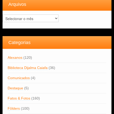
Arquivos
Arquivos
Categorias
Alexanos
(120)
Biblioteca Dijalma Caiafa
(36)
Comunicados
(4)
Destaque
(5)
Fatos & Fotos
(160)
Fôlders
(100)