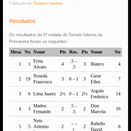
Publicado em
Torneios Internos
Estude Xadrez
Resultados
Os resultados da 5ª rodada do Torneio Interno da
Primavera foram os seguintes:
Mesa
No
Nome
Pts
Res.
Pts
Nome
No
Frota
.5 –
1
1
4
3
Blanco
4
Alvaro
.5
Noseda
Giese
2
19
3
0 – 1
3
7
Francesco
Ellen
Argolo
3
6
Lima Juarez
2½
0 – 1
2½
14
Frederico
Madeu
.5 –
Dias
4
3
2
2
16
Fernando
.5
Marcela
Neto
– –
Rabello
5
5
Antonio
2
2
8
+
David