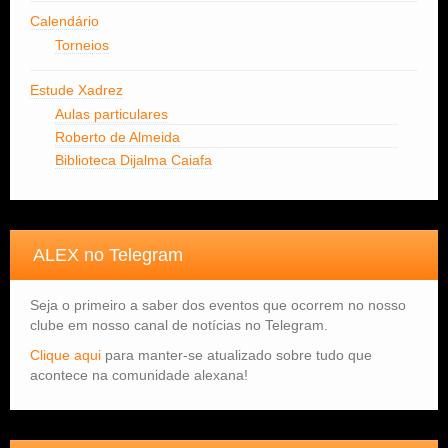
Calendário
Torneios
Estude Xadrez
Aulas particulares
Roberto de Almeida
Biblioteca Dijalma Caiafa
ALEX no Telegram
Seja o primeiro a saber dos eventos que ocorrem no nosso
clube em nosso canal de notícias no Telegram.
Clique aqui
para manter-se atualizado sobre tudo que
acontece na comunidade alexana!