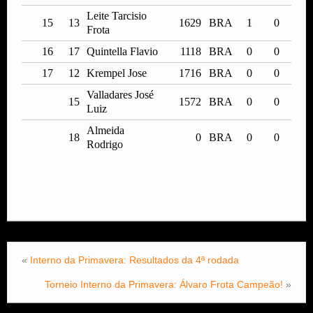
Leite Tarcisio
15
13
1629
BRA
1
0
Frota
16
17
Quintella Flavio
1118
BRA
0
0
17
12
Krempel Jose
1716
BRA
0
0
Valladares José
15
1572
BRA
0
0
Luiz
Almeida
18
0
BRA
0
0
Rodrigo
«
Interno da Primavera: Resultados da 4ª rodada
Torneio Interno da Primavera: Álvaro Frota Campeão!
»