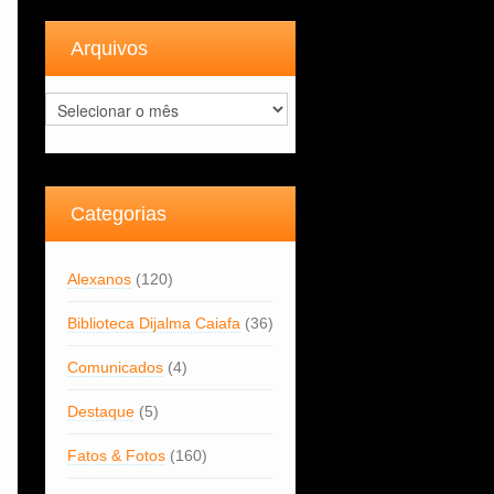
Arquivos
Arquivos
Categorias
Alexanos
(120)
Biblioteca Dijalma Caiafa
(36)
Comunicados
(4)
Destaque
(5)
Fatos & Fotos
(160)