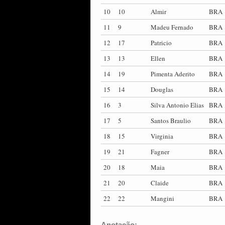
10
10
Almir
BRA
11
9
Madeu Fernado
BRA
12
17
Patricio
BRA
13
13
Ellen
BRA
14
19
Pimenta Aderito
BRA
15
14
Douglas
BRA
16
3
Silva Antonio Elias
BRA
17
5
Santos Braulio
BRA
18
15
Virginia
BRA
19
21
Fagner
BRA
20
18
Maia
BRA
21
20
Claide
BRA
22
22
Mangini
BRA
Anotação: