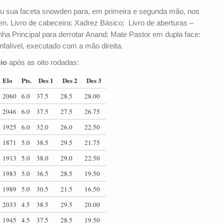
ou sua faceta snowden para, em primeira e segunda mão, nos
n. Livro de cabeceira: Xadrez Básico; Livro de aberturas –
nha Principal para derrotar Anand: Mate Pastor em dupla face:
falível, executado com a mão direita.
eio
após as oito rodadas:
Elo
Pts.
Des 1
Des 2
Des 3
2060
6.0
37.5
28.5
28.00
2046
6.0
37.5
27.5
26.75
1925
6.0
32.0
26.0
22.50
1871
5.0
38.5
29.5
21.75
1913
5.0
38.0
29.0
22.50
1983
5.0
36.5
28.5
19.50
1989
5.0
30.5
21.5
16.50
2033
4.5
38.5
29.5
20.00
1945
4.5
37.5
28.5
19.50