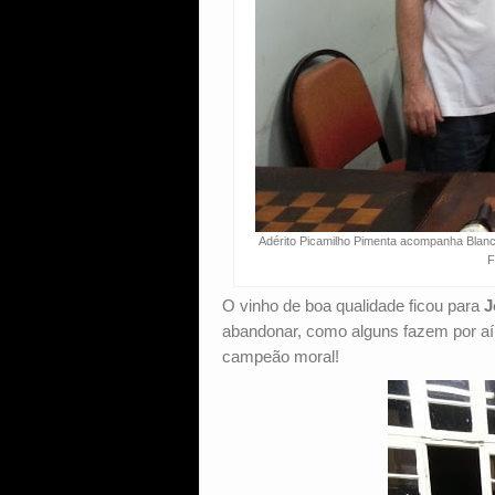
Adérito Picamilho Pimenta acompanha Blanc
F
O vinho de boa qualidade ficou para
J
abandonar, como alguns fazem por aí, 
campeão moral!