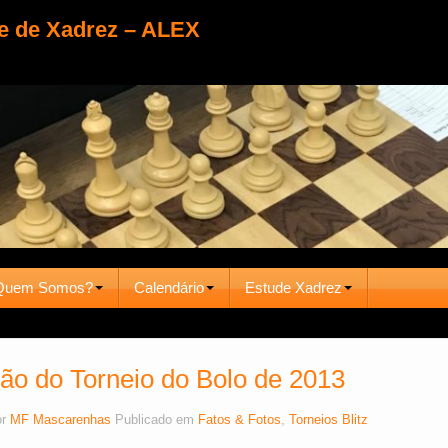
e de Xadrez – ALEX
Quem Somos?
Calendário
Estude Xadrez
o do Torneio do Bolo de 2013
or
MF Mascarenhas
Publicado em
Fatos & Fotos
,
Torneios Blitz