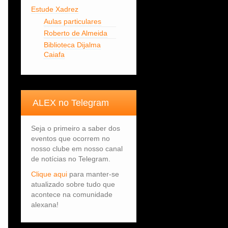
Estude Xadrez
Aulas particulares
Roberto de Almeida
Biblioteca Dijalma
Caiafa
ALEX no Telegram
Seja o primeiro a saber dos
eventos que ocorrem no
nosso clube em nosso canal
de notícias no Telegram.
Clique aqui
para manter-se
atualizado sobre tudo que
acontece na comunidade
alexana!