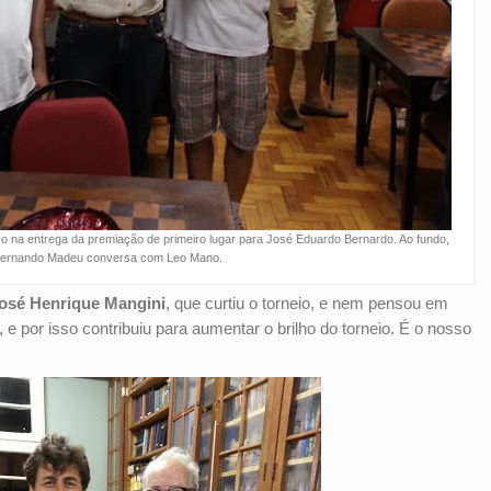
o na entrega da premiação de primeiro lugar para José Eduardo Bernardo. Ao fundo,
ernando Madeu conversa com Leo Mano.
osé Henrique Mangini
, que curtiu o torneio, e nem pensou em
e por isso contribuiu para aumentar o brilho do torneio. É o nosso