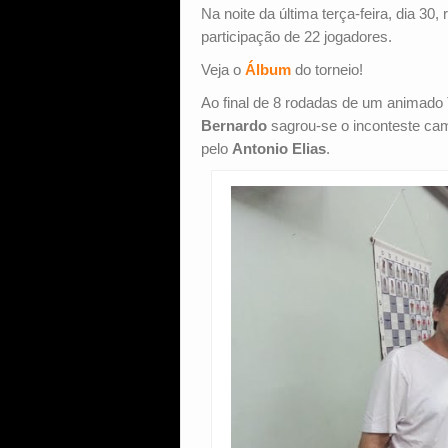
Na noite da última terça-feira, dia 30
participação de 22 jogadores.
Veja o
Álbum
do torneio!
Ao final de 8 rodadas de um animado 
Bernardo
sagrou-se o inconteste ca
pelo
Antonio Elias
.