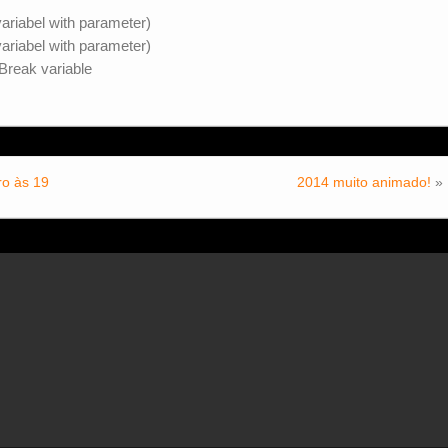
ariabel with parameter)
ariabel with parameter)
Break variable
ro às 19
2014 muito animado!
»