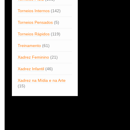
Torneios Internos
(142)
Torneios Pensados
(5)
Torneios Rápidos
(119)
Treinamento
(61)
Xadrez Feminino
(21)
Xadrez Infantil
(46)
Xadrez na Mídia e na Arte
(15)