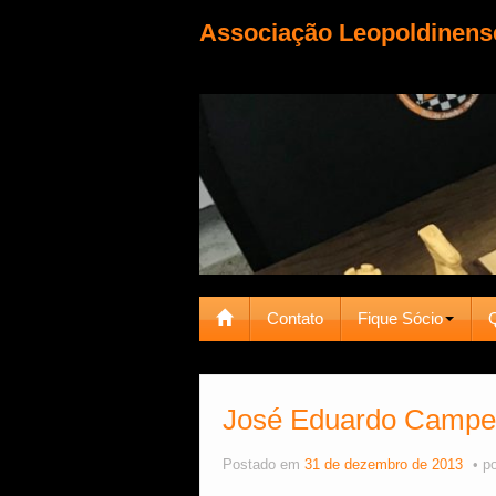
Associação Leopoldinens
Contato
Fique Sócio
José Eduardo Campeã
Postado em
31 de dezembro de 2013
p