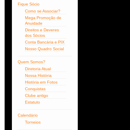
Fique Sócio
Como se Associar?
Mega Promoção de
Anuidade
Direitos e Deveres
dos Sócios
Conta Bancária e PIX
Nosso Quadro Social
Quem Somos?
Diretoria Atual
Nossa História
História em Fotos
Conquistas
Clube antigo
Estatuto
Calendário
Torneios