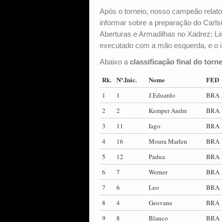
Após o torneio, nosso campeão relat
informar sobre a preparação do Carlse
Aberturas e Armadilhas no Xadrez; Li
executado com a mão esquerda, e o in
Abaixo a
classificação final do torn
Rk.
Nº.Inic.
Nome
FED
1
1
J.Eduardo
BRA
2
2
Kemper Andre
BRA
3
11
Iago
BRA
4
16
Moura Marlen
BRA
5
12
Padua
BRA
6
7
Werner
BRA
7
6
Leo
BRA
8
4
Geovane
BRA
9
8
Blanco
BRA