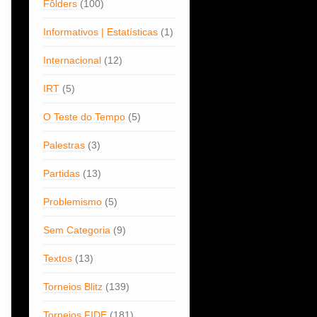
Fôlders
(100)
Informativos | Estatísticas
(1)
Internacional
(12)
IRT
(5)
O Teste do Tempo
(5)
Palestras
(3)
Partidas
(13)
Problemismo
(5)
Sem Categoria
(9)
Textos
(13)
Torneios Blitz
(139)
Torneios FIDE
(181)