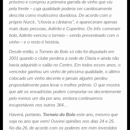
próximo e comprou a primeira garrafa de vinho que viu
pela frente – cuja qualidade poderia ser caridosamente
descrita como muitíssimo duvidosa. De acordo com o
próprio Nurck, “chovia a cântaros”, e apareceram apenas
mais duas pessoas, Adérito e Cupertino. Os três comeram
bolo, Adérito venceu o torneio – sendo presenteado com o
vinho – e o resto é história.
Desde então, o Torneio do Bolo só não foi disputado em
2001 quando o clube perdera a sede de Olaria e ainda não
havia adquirido o salão no Centro. Em todos esses anos, o
vencedor ganhou um vinho de péssima qualidade, o último
colocado um vinho decente e jamais alguém perdeu
propositalmente para levar o melhor prêmio. O que mostra
que até os enxadristas podem comportar-se decentemente
pelo menos um dia por ano, embora continuemos
insuportáveis nos outros 364…
Haverá, portanto,
Torneio do Bolo
este ano, mesmo que
seja no ano que vem! Ouvirei opiniões nos dias 24 e 25.
No dia 26, de acordo com os poderes em mim investidos