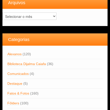
Arquivos
Arquivos
Categorias
Alexanos
(120)
Biblioteca Dijalma Caiafa
(36)
Comunicados
(4)
Destaque
(5)
Fatos & Fotos
(160)
Fôlders
(100)