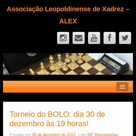
Associação Leopoldinense de Xadrez –
ALEX
Contato
Fique Sócio
Torneio do BOLO: dia 30 de
dezembro às 19 horas!
Quem Somos?
Calendário
Postado em
28 de dezembro de 2013
por
MF Mascarenhas