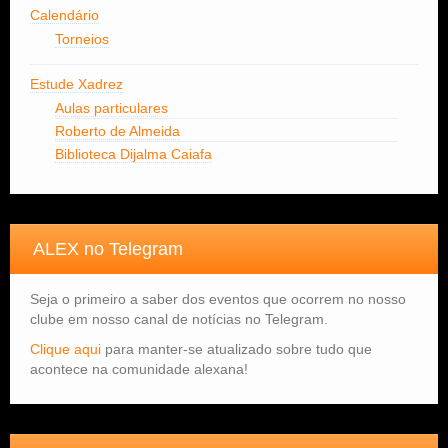
Calendário
Torneios
Estude Xadrez
Aulas particulares
Roberto de Almeida
Biblioteca Dijalma Caiafa
ALEX no Telegram
Seja o primeiro a saber dos eventos que ocorrem no nosso
clube em nosso canal de notícias no Telegram.
Clique aqui
para manter-se atualizado sobre tudo que
acontece na comunidade alexana!