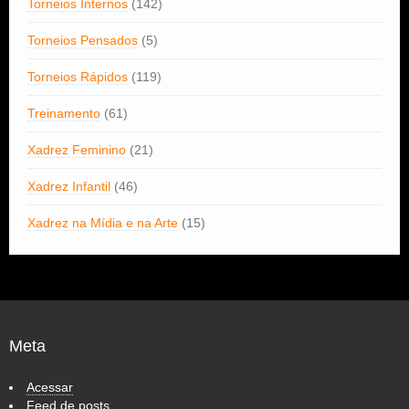
Torneios Internos
(142)
Torneios Pensados
(5)
Torneios Rápidos
(119)
Treinamento
(61)
Xadrez Feminino
(21)
Xadrez Infantil
(46)
Xadrez na Mídia e na Arte
(15)
Meta
Acessar
Feed de posts