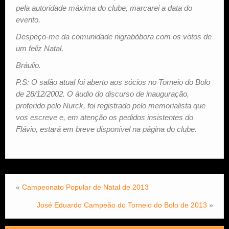
pela autoridade máxima do clube, marcarei a data do
evento.
Despeço-me da comunidade nigrabóbora com os votos de
um feliz Natal,
Bráulio.
P.S: O salão atual foi aberto aos sócios no Torneio do Bolo
de 28/12/2002. O áudio do discurso de inauguração,
proferido pelo Nurck, foi registrado pelo memorialista que
vos escreve e, em atenção os pedidos insistentes do
Flávio, estará em breve disponível na página do clube.
«
Campeonato Popular de Natal de 2013
José Eduardo Campeão do Torneio do Bolo de 2013
»