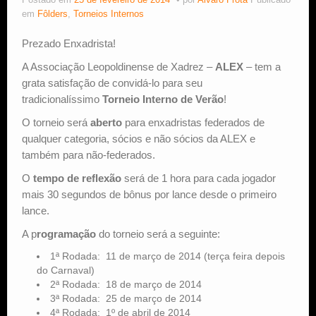
Postado em
25 de fevereiro de 2014
por
Alvaro Frota
Publicado
em
Fôlders
,
Torneios Internos
Estude Xadrez
Prezado Enxadrista!
A Associação Leopoldinense de Xadrez –
ALEX
– tem a
grata satisfação de convidá-lo para seu
tradicionalíssimo
Torneio Interno de Verão
!
O torneio será
aberto
para enxadristas federados de
qualquer categoria, sócios e não sócios da ALEX e
também para não-federados.
O
tempo de reflexão
será de 1 hora para cada jogador
mais 30 segundos de bônus por lance desde o primeiro
lance.
A p
rogramação
do torneio será a seguinte:
1ª Rodada: 11 de março de 2014 (terça feira depois
do Carnaval)
2ª Rodada: 18 de março de 2014
3ª Rodada: 25 de março de 2014
4ª Rodada: 1º de abril de 2014