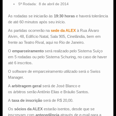
5ª Rodada: 8 de abril de 2014
As rodadas se iniciarão às
19:30 horas
e haverá tolerância
de até 60 minutos após seu início.
As partidas ocorrerão na
sede da ALEX
à Rua Álvaro
Alvim, 48, Edifício Natal, Sala 905, Cinelândia, bem em
frente ao Teatro Rival, aqui no Rio de Janeiro.
O
emparceiramento
será realizado pelo Sistema Suíço
em 5 rodadas ou pelo Sistema Schuring, no caso de haver
até 6 inscritos.
O software de emparceiramento utilizado será o Swiss
Manager.
A
arbitragem geral
será de José Blanco e
os árbitros serão Antônio Elias e Bráulio Santos.
A
taxa de inscrição
será de R$ 20,00.
Os
sócios da ALEX
estarão isentos, desde que se
inscrevam com
antecedência
através de e-mail para a