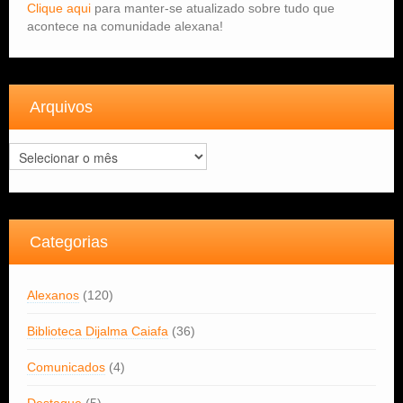
Clique aqui
para manter-se atualizado sobre tudo que
acontece na comunidade alexana!
Arquivos
Arquivos
Categorias
Alexanos
(120)
Biblioteca Dijalma Caiafa
(36)
Comunicados
(4)