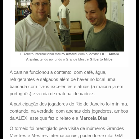
O Árbitro Internacional
Mauro Amaral
com o Mestre FIDE
Álvaro
Aranha
, tendo ao fundo o Grande Mestre
Gilberto Milos
A cantina funcionou a contento, com café, água,
refrigerantes e salgados além de haver no local uma
bancada com livros excelentes e atuais (a maioria já em
português) e venda de material de xadrez.
A participação dos jogadores do Rio de Janeiro foi mínima,
contando, na verdade, com apenas dois jogadores, ambos
da ALEX, este que faz o relato e a
Marcela Dias
.
O torneio foi prestigiado pela visita de inúmeros Grandes
Mestres e Mestres Internacionais, podendo-se citar GM