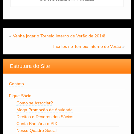
«
Venha jogar o Torneio Interno de Verão de 2014!
Incritos no Torneio Interno de Verão
»
Estrutura do Site
Contato
Fique Sócio
Como se Associar?
Mega Promoção de Anuidade
Direitos e Deveres dos Sócios
Conta Bancária e PIX
Nosso Quadro Social