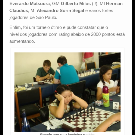
Everardo Matsuura
, GM
Gilberto Milos
(!!), MI
Herman
Claudius
, MI
Alexandro Sorin Segal
e vários fortes
jogadores de São Paulo.
Enfim, foi um torneio ótimo e pude constatar que o
nível dos jogadores com rating abaixo de 2000 pontos está
aumentando.
Grande presença feminina e mirim