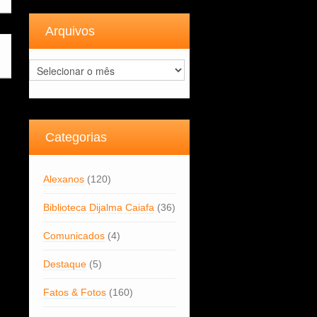
Arquivos
Arquivos
Categorias
Alexanos
(120)
Biblioteca Dijalma Caiafa
(36)
Comunicados
(4)
Destaque
(5)
Fatos & Fotos
(160)