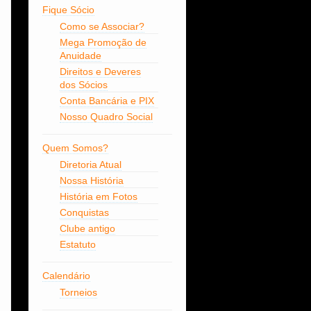
Fique Sócio
Como se Associar?
Mega Promoção de
Anuidade
Direitos e Deveres
dos Sócios
Conta Bancária e PIX
Nosso Quadro Social
Quem Somos?
Diretoria Atual
Nossa História
História em Fotos
Conquistas
Clube antigo
Estatuto
Calendário
Torneios