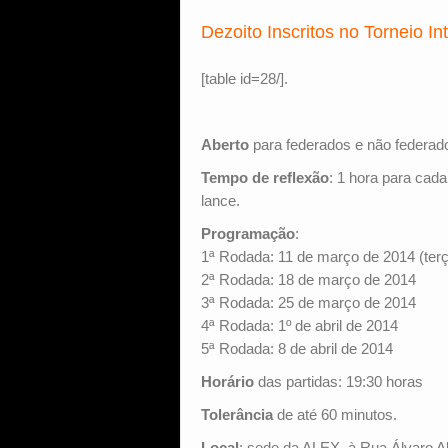
Dezoito Inscritos no Torneio I
[table id=28/].
Aberto
para federados e não federad
Tempo de reflexão
: 1 hora para cad
lance.
Programação
:
1ª Rodada: 11 de março de 2014 (terç
2ª Rodada: 18 de março de 2014
3ª Rodada: 25 de março de 2014
4ª Rodada: 1º de abril de 2014
5ª Rodada: 8 de abril de 2014
Horário
das partidas: 19:30 horas
Tolerância
de até 60 minutos.
Local
: sede da ALEX, à Rua Álvaro Alv