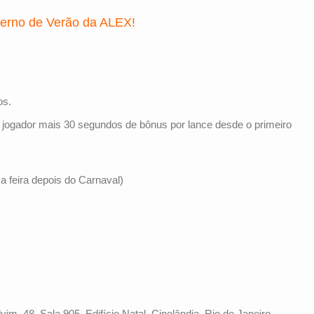
nterno de Verão da ALEX!
os.
a jogador mais 30 segundos de bônus por lance desde o primeiro
a feira depois do Carnaval)
im, 48, Sala 905, Edifício Natal, Cinelândia, Rio de Janeiro.