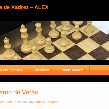
e de Xadrez – ALEX
Quem Somos?
Calendário
Estude Xadrez
terno de Verão
aro Frota
Publicado em
Torneios Internos