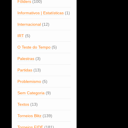
Fôlders
(100)
Informativos | Estatísticas
(1)
Internacional
(12)
IRT
(5)
O Teste do Tempo
(5)
Palestras
(3)
Partidas
(13)
Problemismo
(5)
Sem Categoria
(9)
Textos
(13)
Torneios Blitz
(139)
Torneios FIDE
(181)