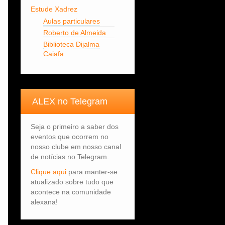
Estude Xadrez
Aulas particulares
Roberto de Almeida
Biblioteca Dijalma
Caiafa
ALEX no Telegram
Seja o primeiro a saber dos
eventos que ocorrem no
nosso clube em nosso canal
de notícias no Telegram.
Clique aqui
para manter-se
atualizado sobre tudo que
acontece na comunidade
alexana!