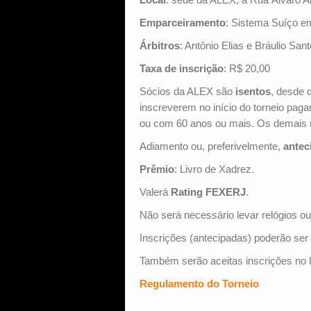
Emparceiramento
: Sistema Suíço e
Árbitros
: Antônio Elias e Bráulio Sant
Taxa de inscrição
: R$ 20,00
Sócios da ALEX são
isentos
, desde 
inscreverem no início do torneio pa
ou com 60 anos ou mais. Os demais n
Adiamento ou, preferivelmente,
antec
Prêmio
: Livro de Xadrez.
Valerá
Rating FEXERJ
.
Não será necessário levar relógios o
Inscrições (antecipadas) poderão ser 
Também serão aceitas inscrições no l
Regulamento do Torneio