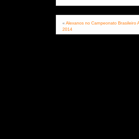
«
Alexanos no Campeonato Brasileiro
2014