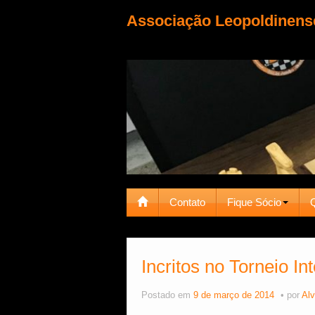
Associação Leopoldinens
Contato
Fique Sócio
Incritos no Torneio In
Postado em
9 de março de 2014
por
Alv