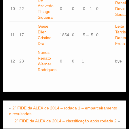
De
Rabello
Azevedo
10
22
0
0
0 – 1
0
David
Thiago
Sousa
Siqueira
Giese
Leite
Ellen
Tarcisio
11
17
1854
0
.5 – .5
0
Cristine
Dantas
Dra
Frota
Nunes
Renato
12
23
0
0
1
bye
Werner
Rodrigues
«
2º FIDE da ALEX de 2014 – rodada 1 – emparceiramento
e resultados
2º FIDE da ALEX de 2014 – classificação após rodada 2
»