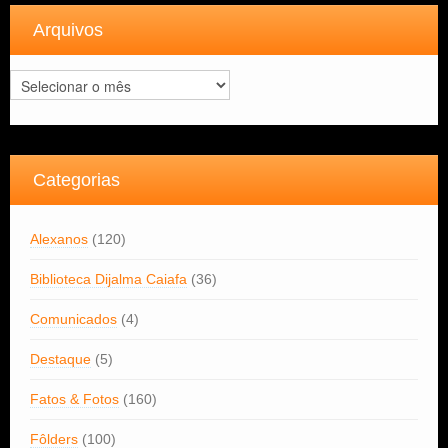
Arquivos
Arquivos
Categorias
Alexanos
(120)
Biblioteca Dijalma Caiafa
(36)
Comunicados
(4)
Destaque
(5)
Fatos & Fotos
(160)
Fôlders
(100)