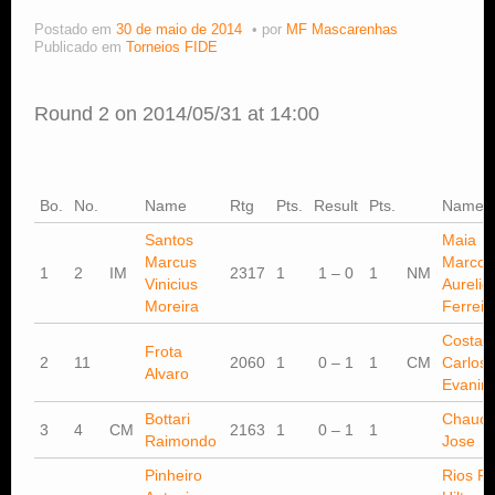
Postado em
30 de maio de 2014
por
MF Mascarenhas
Estude Xadrez
Publicado em
Torneios FIDE
Round 2 on 2014/05/31 at 14:00
Bo.
No.
Name
Rtg
Pts.
Result
Pts.
Name
Santos
Maia
Marcus
Marco
1
2
IM
2317
1
1 – 0
1
NM
Vinicius
Aurelio
Moreira
Ferreir
Costa
Frota
2
11
2060
1
0 – 1
1
CM
Carlos
Alvaro
Evanir
Bottari
Chauc
3
4
CM
2163
1
0 – 1
1
Raimondo
Jose
Pinheiro
Rios Fo