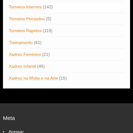
Torneios Internos
(142)
Torneios Pensados
(5)
Torneios Rápidos
(119)
Treinamento
(61)
Xadrez Feminino
(21)
Xadrez Infantil
(46)
Xadrez na Mídia e na Arte
(15)
Meta
Acessar