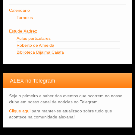
Calendário
Torneios
Estude Xadrez
Aulas particulares
Roberto de Almeida
Biblioteca Dijalma Caiafa
ALEX no Telegram
Seja o primeiro a saber dos eventos que ocorrem no nosso
clube em nosso canal de notícias no Telegram.
Clique aqui
para manter-se atualizado sobre tudo que
acontece na comunidade alexana!