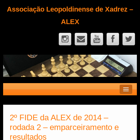
Associação Leopoldinense de Xadrez –
ALEX
Contato
Fique Sócio
2º FIDE da ALEX de 2014 –
rodada 2 – emparceiramento e
Quem Somos?
resultados
Calendário