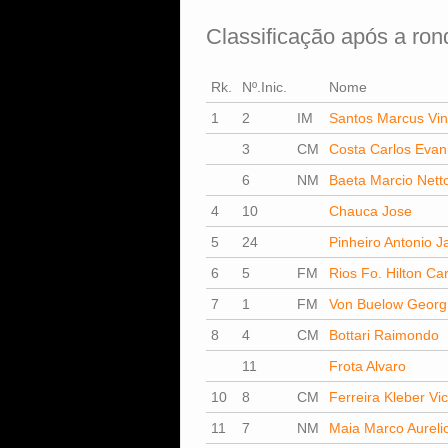
Classificação após a ron
Rk.
Nº.Inic.
Nome
1
2
IM
Santos Marcus Vin
3
CM
Costa Carlos Evan
6
NM
Baeta Marcio Nett
4
10
Chauca Jose
5
24
Pinheiro Antonio 
6
5
FM
Rios Fo. Hilton Car
7
1
FM
Von Buelow Georg
8
4
CM
Bottari Raimondo
11
Frota Alvaro
10
8
CM
Ferreira Kleber Vic
11
7
NM
Maia Marco Aurelio