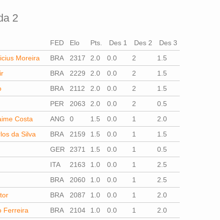
da 2
FED
Elo
Pts.
Des 1
Des 2
Des 3
icius Moreira
BRA
2317
2.0
0.0
2
1.5
ir
BRA
2229
2.0
0.0
2
1.5
o
BRA
2112
2.0
0.0
2
1.5
PER
2063
2.0
0.0
2
0.5
Jaime Costa
ANG
0
1.5
0.0
1
2.0
los da Silva
BRA
2159
1.5
0.0
1
1.5
GER
2371
1.5
0.0
1
0.5
ITA
2163
1.0
0.0
1
2.5
BRA
2060
1.0
0.0
1
2.5
tor
BRA
2087
1.0
0.0
1
2.0
 Ferreira
BRA
2104
1.0
0.0
1
2.0