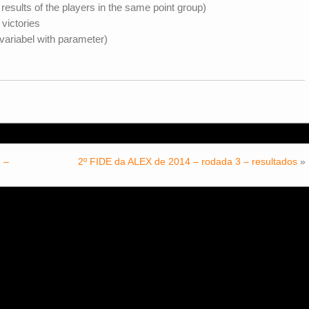
esults of the players in the same point group)
victories
ariabel with parameter)
 –
2º FIDE da ALEX de 2014 – rodada 3 – resultados
»