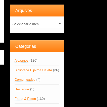
Arquivos
Arquivos
Categorias
Alexanos
(120)
Biblioteca Dijalma Caiafa
(36)
Comunicados
(4)
Destaque
(5)
Fatos & Fotos
(160)