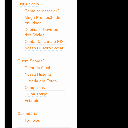
Fique Sócio
Como se Associar?
Mega Promoção de
Anuidade
Direitos e Deveres
dos Sócios
Conta Bancária e PIX
Nosso Quadro Social
Quem Somos?
Diretoria Atual
Nossa História
História em Fotos
Conquistas
Clube antigo
Estatuto
Calendário
Torneios