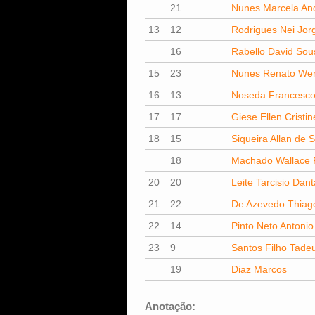
21
Nunes Marcela And
13
12
Rodrigues Nei Jor
16
Rabello David Sou
15
23
Nunes Renato Wer
16
13
Noseda Francesc
17
17
Giese Ellen Cristi
18
15
Siqueira Allan de 
18
Machado Wallace 
20
20
Leite Tarcisio Dan
21
22
De Azevedo Thiago
22
14
Pinto Neto Antoni
23
9
Santos Filho Tade
19
Diaz Marcos
Anotação: