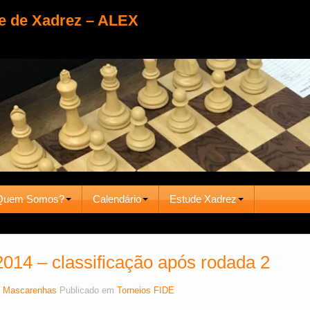
e de Xadrez – ALEX
Quem Somos?
Calendário
Estude Xadrez
014 – classificação após rodada 2
 Mascarenhas
Publicado em
Torneios FIDE