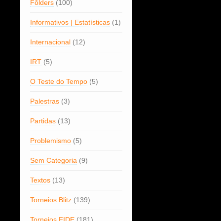
Fôlders
(100)
Informativos | Estatísticas
(1)
Internacional
(12)
IRT
(5)
O Teste do Tempo
(5)
Palestras
(3)
Partidas
(13)
Problemismo
(5)
Sem Categoria
(9)
Textos
(13)
Torneios Blitz
(139)
Torneios FIDE
(181)