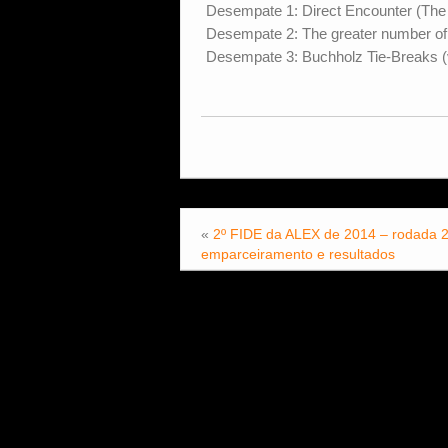
Desempate 1: Direct Encounter (The r
Desempate 2: The greater number of 
Desempate 3: Buchholz Tie-Breaks (v
«
2º FIDE da ALEX de 2014 – rodada 2
emparceiramento e resultados