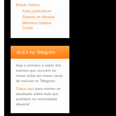
Estude Xadrez
Aulas particulares
Roberto de Almeida
Biblioteca Dijalma
Caiafa
ALEX no Telegram
Seja o primeiro a saber dos
eventos que ocorrem no
nosso clube em nosso canal
de notícias no Telegram.
Clique aqui
para manter-se
atualizado sobre tudo que
acontece na comunidade
alexana!