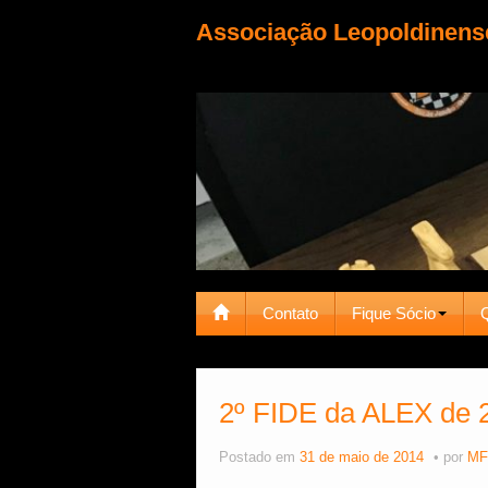
Associação Leopoldinens
Contato
Fique Sócio
2º FIDE da ALEX de 2
Postado em
31 de maio de 2014
por
MF