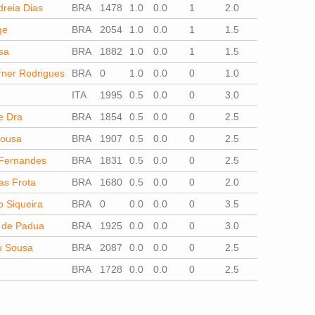
reia Dias
BRA
1478
1.0
0.0
1
2.0
ge
BRA
2054
1.0
0.0
1
1.5
sa
BRA
1882
1.0
0.0
1
1.5
ner Rodrigues
BRA
0
1.0
0.0
0
1.0
o
ITA
1995
0.5
0.0
0
3.0
ne Dra
BRA
1854
0.5
0.0
0
2.5
Sousa
BRA
1907
0.5
0.0
0
2.5
Fernandes
BRA
1831
0.5
0.0
0
2.5
tas Frota
BRA
1680
0.5
0.0
0
2.0
 Siqueira
BRA
0
0.0
0.0
0
3.5
o de Padua
BRA
1925
0.0
0.0
0
3.0
u Sousa
BRA
2087
0.0
0.0
0
2.5
BRA
1728
0.0
0.0
0
2.5