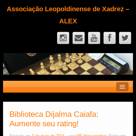
Associação Leopoldinense de Xadrez –
ALEX
Contato
Fique Sócio
Biblioteca Dijalma Caiafa:
Aumente seu rating!
Quem Somos?
Calendário