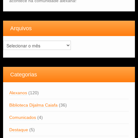
acontece na comunidade alexana!
Arquivos
Arquivos
Categorias
Alexanos
(120)
Biblioteca Dijalma Caiafa
(36)
Comunicados
(4)
Destaque
(5)