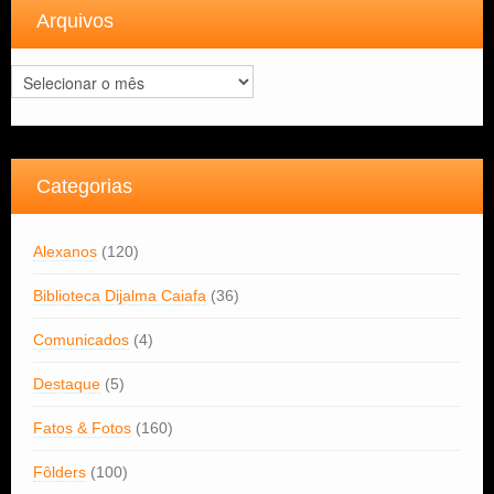
Arquivos
Arquivos
Categorias
Alexanos
(120)
Biblioteca Dijalma Caiafa
(36)
Comunicados
(4)
Destaque
(5)
Fatos & Fotos
(160)
Fôlders
(100)