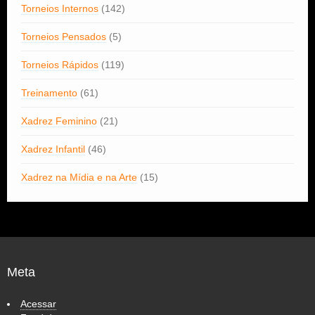
Torneios Internos
(142)
Torneios Pensados
(5)
Torneios Rápidos
(119)
Treinamento
(61)
Xadrez Feminino
(21)
Xadrez Infantil
(46)
Xadrez na Mídia e na Arte
(15)
Meta
Acessar