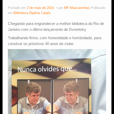
Postado em
2 de maio de 2014
por
MF Mascarenhas
Publicado
Estude Xadrez
em
Biblioteca Dijalma Caiafa
Chegando para engrandecer a melhor biblioteca do Rio de
Janeiro com o último lançamento de Dvoretsky
Trabalhando firme, com honestidade e hombridade, para
construir os próximos 40 anos do clube.