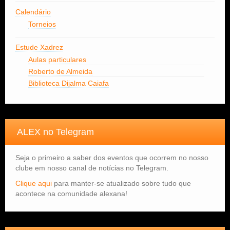
Calendário
Torneios
Estude Xadrez
Aulas particulares
Roberto de Almeida
Biblioteca Dijalma Caiafa
ALEX no Telegram
Seja o primeiro a saber dos eventos que ocorrem no nosso
clube em nosso canal de notícias no Telegram.
Clique aqui
para manter-se atualizado sobre tudo que
acontece na comunidade alexana!