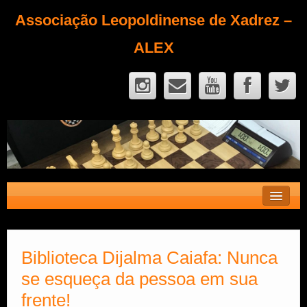
Associação Leopoldinense de Xadrez –
ALEX
Contato
Fique Sócio
Biblioteca Dijalma Caiafa: Nunca
se esqueça da pessoa em sua
Quem Somos?
frente!
Calendário