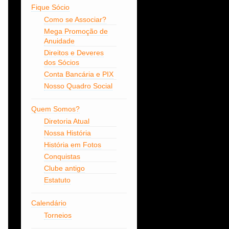
Fique Sócio
Como se Associar?
Mega Promoção de
Anuidade
Direitos e Deveres
dos Sócios
Conta Bancária e PIX
Nosso Quadro Social
Quem Somos?
Diretoria Atual
Nossa História
História em Fotos
Conquistas
Clube antigo
Estatuto
Calendário
Torneios