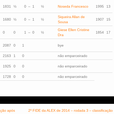
1831
½
0 – 1
½
Noseda Francesco
1995
13
Siqueira Allan de
1680
½
0 – 1
½
1907
15
Sousa
Giese Ellen Cristine
0
0
1 – 0
½
1854
17
Dra
2087
0
1
bye
2163
1
0
não emparceirado
1925
0
0
não emparceirado
1728
0
0
não emparceirado
ação após
2º FIDE da ALEX de 2014 – rodada 3 – classificação