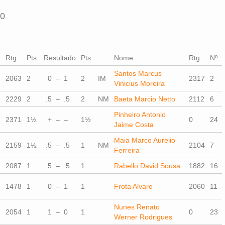
00
Rtg
Pts.
Resultado
Pts.
Nome
Rtg
Nº.
Santos Marcus
2063
2
0 – 1
2
IM
2317
2
Vinicius Moreira
2229
2
.5 – .5
2
NM
Baeta Marcio Netto
2112
6
Pinheiro Antonio
2371
1½
+ – –
1½
0
24
Jaime Costa
Maia Marco Aurelio
2159
1½
.5 – .5
1
NM
2104
7
Ferreira
2087
1
.5 – .5
1
Rabello David Sousa
1882
16
1478
1
0 – 1
1
Frota Alvaro
2060
11
Nunes Renato
2054
1
1 – 0
1
0
23
Werner Rodrigues