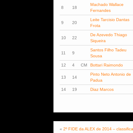
Machado Wallace
8
18
Fernandes
Leite Tarcisio Dantas
9
20
Frota
De Azevedo Thiago
10
22
Siqueira
Santos Filho Tadeu
11
9
Sousa
12
4
CM
Bottari Raimondo
Pinto Neto Antonio de
13
14
Padua
14
19
Diaz Marcos
«
2º FIDE da ALEX de 2014 – classific