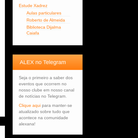
Estude Xadrez
Aulas particulares
Roberto de Almeida
Biblioteca Dijalma
Caiafa
ALEX no Telegram
Seja o primeiro a saber dos
eventos que ocorrem no
nosso clube em nosso canal
de notícias no Telegram.
Clique aqui
para manter-se
atualizado sobre tudo que
acontece na comunidade
alexana!