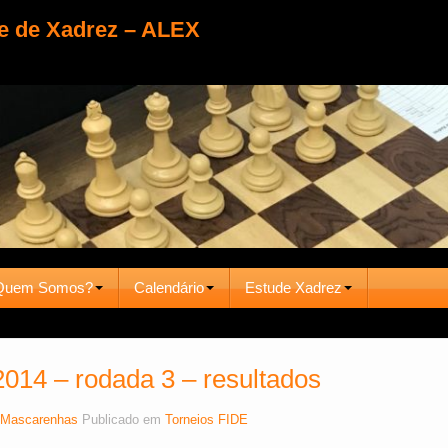
e de Xadrez – ALEX
Quem Somos?
Calendário
Estude Xadrez
014 – rodada 3 – resultados
Mascarenhas
Publicado em
Torneios FIDE