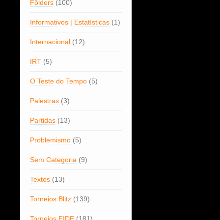
Fôlders
(100)
Informativos | Estatísticas
(1)
Internacional
(12)
IRT
(5)
O Teste do Tempo
(5)
Palestras
(3)
Partidas
(13)
Problemismo
(5)
Sem Categoria
(9)
Textos
(13)
Torneios Blitz
(139)
Torneios FIDE
(181)