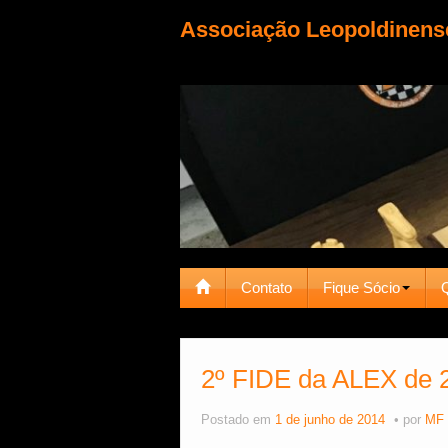
Associação Leopoldinens
Contato
Fique Sócio
2º FIDE da ALEX de 2
Postado em
1 de junho de 2014
por
MF 