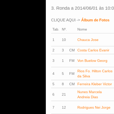
3. Ronda a 2014/06/01 às 10:
CLIQUE AQUI ->
Álbum de Fotos
Tab.
Nº.
Nome
1
10
Chauca Jose
2
3
CM
Costa Carlos Evanir
3
1
FM
Von Buelow Georg
Rios Fo. Hilton Carlos
4
5
FM
da Silva
5
8
CM
Ferreira Kleber Victor
Nunes Marcela
6
21
Andreia Dias
7
12
Rodrigues Nei Jorge