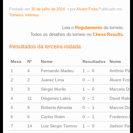
Postado em
30 de julho de 2014
por
Alvaro Frota
Publicado em
Estude Xadrez
Torneios Internos
Leia o
Regulamento
do torneio.
Todos os detalhes do torneio no
Chess Results
.
Resultados da terceira rodada
Mesa
Nº
Nome
Resultados
Nome
1
4
Fernando Madeu
1 – 0
Antônio Pád
2
2
Juarez Lima
0 – 1
Álvaro Frota
3
3
Sérgio Murilo
1 – 0
Marcela Dia
4
11
Diógenes Labre
0 – 1
David Rabel
5
9
Roberto Almeida
0 – 1
Marcos Diaz
6
6
Carlos Rolim
0 – 1
Frederico Ar
7
14
Luiz Sérgio Tiomno
1 – 0
Jadson Paul