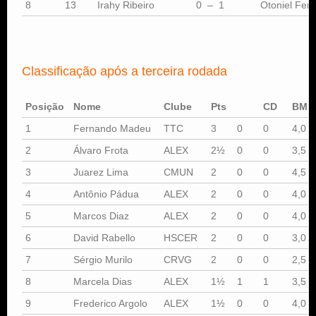
8
13
Irahy Ribeiro
0 – 1
Otoniel Ferr
Classificação após a terceira rodada
Posição
Nome
Clube
Pts
CD
BM
1
Fernando Madeu
TTC
3
0
0
4,0
2
Álvaro Frota
ALEX
2½
0
0
3,5
3
Juarez Lima
CMUN
2
0
0
4,5
4
Antônio Pádua
ALEX
2
0
0
4,0
5
Marcos Diaz
ALEX
2
0
0
4,0
6
David Rabello
HSCER
2
0
0
3,0
7
Sérgio Murilo
CRVG
2
0
0
2,5
8
Marcela Dias
ALEX
1½
1
1
3,5
9
Frederico Argolo
ALEX
1½
0
0
4,0