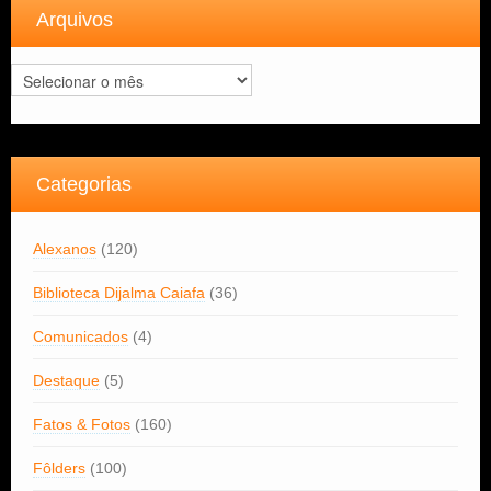
Arquivos
Arquivos
Categorias
Alexanos
(120)
Biblioteca Dijalma Caiafa
(36)
Comunicados
(4)
Destaque
(5)
Fatos & Fotos
(160)
Fôlders
(100)