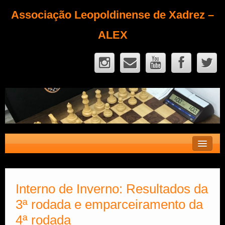
Associação Leopoldinense de Xadrez –
ALEX
Contato
Fique Sócio
Interno de Inverno: Resultados da
3ª rodada e emparceiramento da
Quem Somos?
4ª rodada
Calendário