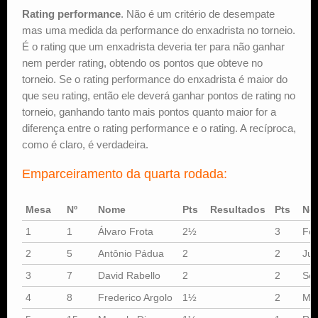
Rating performance
. Não é um critério de desempate
mas uma medida da performance do enxadrista no torneio.
É o rating que um enxadrista deveria ter para não ganhar
nem perder rating, obtendo os pontos que obteve no
torneio. Se o rating performance do enxadrista é maior do
que seu rating, então ele deverá ganhar pontos de rating no
torneio, ganhando tanto mais pontos quanto maior for a
diferença entre o rating performance e o rating. A recíproca,
como é claro, é verdadeira.
Emparceiramento da quarta rodada:
Mesa
Nº
Nome
Pts
Resultados
Pts
No
1
1
Álvaro Frota
2½
3
Fe
2
5
Antônio Pádua
2
2
Jua
3
7
David Rabello
2
2
Sér
4
8
Frederico Argolo
1½
2
Mar