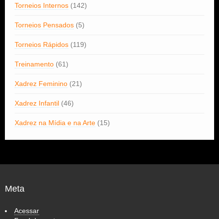
Torneios Internos
(142)
Torneios Pensados
(5)
Torneios Rápidos
(119)
Treinamento
(61)
Xadrez Feminino
(21)
Xadrez Infantil
(46)
Xadrez na Mídia e na Arte
(15)
Meta
Acessar