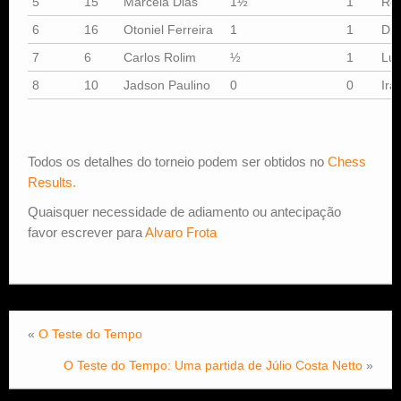
5
15
Marcela Dias
1½
1
Rob
6
16
Otoniel Ferreira
1
1
Dió
7
6
Carlos Rolim
½
1
Lui
8
10
Jadson Paulino
0
0
Ira
Todos os detalhes do torneio podem ser obtidos no
Chess
Results.
Quaisquer necessidade de adiamento ou antecipação
favor escrever para
Alvaro Frota
«
O Teste do Tempo
O Teste do Tempo: Uma partida de Júlio Costa Netto
»