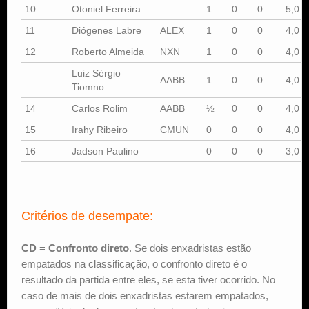
10
Otoniel Ferreira
1
0
0
5,0
11
Diógenes Labre
ALEX
1
0
0
4,0
12
Roberto Almeida
NXN
1
0
0
4,0
Luiz Sérgio
AABB
1
0
0
4,0
Tiomno
14
Carlos Rolim
AABB
½
0
0
4,0
15
Irahy Ribeiro
CMUN
0
0
0
4,0
16
Jadson Paulino
0
0
0
3,0
Critérios de desempate:
CD
=
Confronto direto
. Se dois enxadristas estão
empatados na classificação, o confronto direto é o
resultado da partida entre eles, se esta tiver ocorrido. No
caso de mais de dois enxadristas estarem empatados,