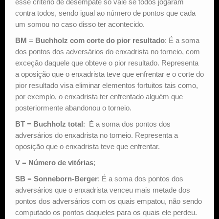
esse critério de desempate só vale se todos jogaram
contra todos, sendo igual ao número de pontos que cada
um somou no caso disso ter acontecido.
BM
=
Buchholz com corte do pior resultado
: É a soma
dos pontos dos adversários do enxadrista no torneio, com
exceção daquele que obteve o pior resultado. Representa
a oposição que o enxadrista teve que enfrentar e o corte do
pior resultado visa eliminar elementos fortuitos tais como,
por exemplo, o enxadrista ter enfrentado alguém que
posteriormente abandonou o torneio.
BT
=
Buchholz total
: É a soma dos pontos dos
adversários do enxadrista no torneio. Representa a
oposição que o enxadrista teve que enfrentar.
V
=
Número de vitórias
;
SB
=
Sonneborn-Berger
: É a soma dos pontos dos
adversários que o enxadrista venceu mais metade dos
pontos dos adversários com os quais empatou, não sendo
computado os pontos daqueles para os quais ele perdeu.