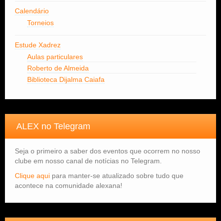
Calendário
Torneios
Estude Xadrez
Aulas particulares
Roberto de Almeida
Biblioteca Dijalma Caiafa
ALEX no Telegram
Seja o primeiro a saber dos eventos que ocorrem no nosso
clube em nosso canal de notícias no Telegram.
Clique aqui
para manter-se atualizado sobre tudo que
acontece na comunidade alexana!