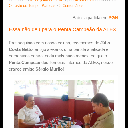
Postado em
31 de julho de 2014
por
Alvaro Frota
Publicado em
O Teste do Tempo
,
Partidas
3 Comentários
Estude Xadrez
Baixe a partida em
PGN
.
Essa não deu para o Penta Campeão da ALEX!
Prosseguindo com nossa coluna, recebemos de
Júlio
Costa Netto
, antigo alexano, uma partida analisada e
comentada contra, nada mais nada menos, do que o
Penta Campeão
dos Torneios Internos da ALEX, nosso
grande amigo
Sérgio Murilo!