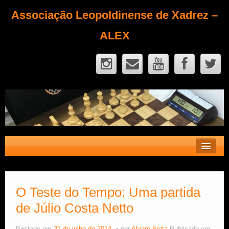
Associação Leopoldinense de Xadrez –
ALEX
Contato
Fique Sócio
O Teste do Tempo: Uma partida
de Júlio Costa Netto
Quem Somos?
Calendário