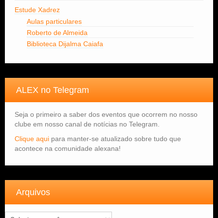
Estude Xadrez
Aulas particulares
Roberto de Almeida
Biblioteca Dijalma Caiafa
ALEX no Telegram
Seja o primeiro a saber dos eventos que ocorrem no nosso
clube em nosso canal de notícias no Telegram.
Clique aqui
para manter-se atualizado sobre tudo que
acontece na comunidade alexana!
Arquivos
Arquivos