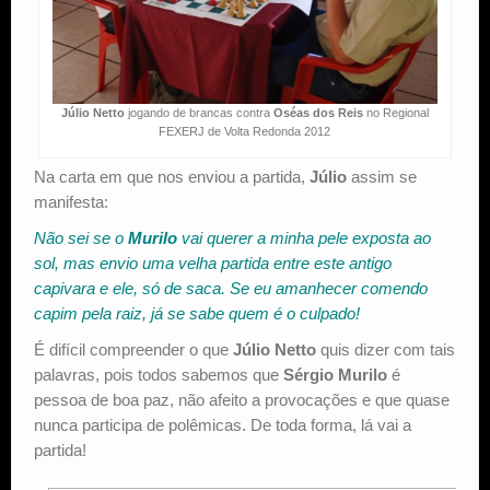
Júlio Netto
jogando de brancas contra
Oséas dos Reis
no Regional
FEXERJ de Volta Redonda 2012
Na carta em que nos enviou a partida,
Júlio
assim se
manifesta:
Não sei se o
Murilo
vai querer a minha pele exposta ao
sol, mas envio uma velha partida entre este antigo
capivara e ele, só de saca. Se eu amanhecer comendo
capim pela raiz, já se sabe quem é o culpado!
É difícil compreender o que
Júlio Netto
quis dizer com tais
palavras, pois todos sabemos que
Sérgio Murilo
é
pessoa de boa paz, não afeito a provocações e que quase
nunca participa de polêmicas. De toda forma, lá vai a
partida!