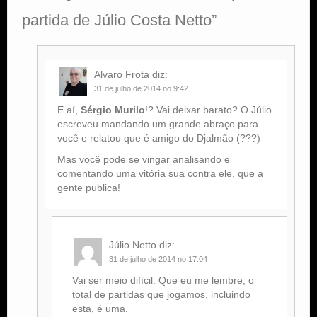
partida de Júlio Costa Netto
”
Alvaro Frota
diz:
31 de julho de 2014 no 9:42
E aí,
Sérgio Murilo
!? Vai deixar barato? O Júlio
escreveu mandando um grande abraço para
você e relatou que é amigo do Djalmão (???)
Mas você pode se vingar analisando e
comentando uma vitória sua contra ele, que a
gente publica!
Júlio Netto
diz:
31 de julho de 2014 no 17:04
Vai ser meio difícil. Que eu me lembre, o
total de partidas que jogamos, incluindo
esta, é uma.