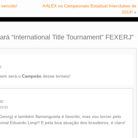
 vencido!
A ALEX no Campeonato Estadual Interclubes de
2014!
»
rá “International Title Tournament” FEXERJ
”
1
quem será o
Campeão
desse torneio!
iz:
 19:55
eorg) e também flamenguista é favorito, mas vou torcer pelo
ional Eduardo Limp!! E pela boa atuação dos brasileiros, é claro!