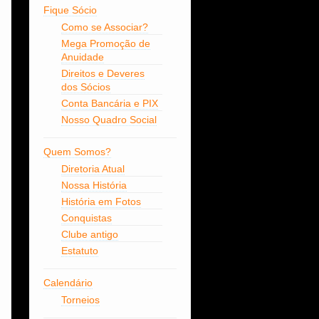
Fique Sócio
Como se Associar?
Mega Promoção de
Anuidade
Direitos e Deveres
dos Sócios
Conta Bancária e PIX
Nosso Quadro Social
Quem Somos?
Diretoria Atual
Nossa História
História em Fotos
Conquistas
Clube antigo
Estatuto
Calendário
Torneios