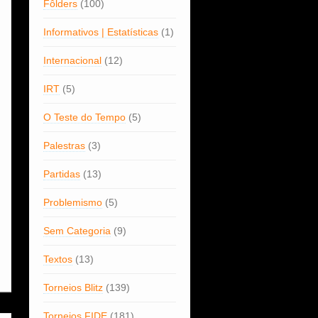
Fôlders
(100)
Informativos | Estatísticas
(1)
Internacional
(12)
IRT
(5)
O Teste do Tempo
(5)
Palestras
(3)
Partidas
(13)
Problemismo
(5)
Sem Categoria
(9)
Textos
(13)
Torneios Blitz
(139)
Torneios FIDE
(181)