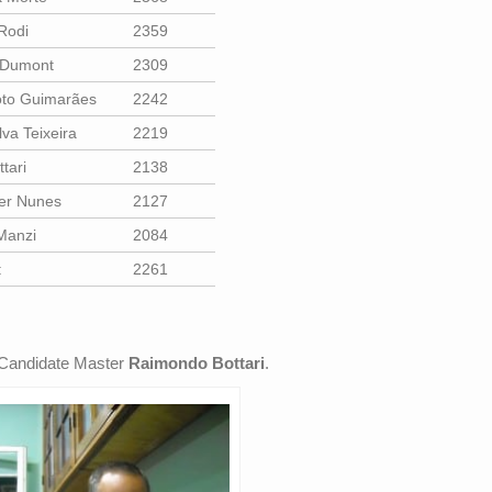
Rodi
2359
 Dumont
2309
oto Guimarães
2242
lva Teixeira
2219
tari
2138
er Nunes
2127
Manzi
2084
:
2261
 Candidate Master
Raimondo Bottari
.