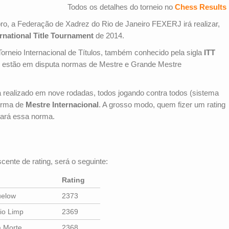
Todos os detalhes do torneio no
Chess Results
o, a Federação de Xadrez do Rio de Janeiro FEXERJ irá realizar,
ernational Title Tournament
de 2014.
Torneio Internacional de Títulos, também conhecido pela sigla
ITT
e estão em disputa normas de Mestre e Grande Mestre
á realizado em nove rodadas, todos jogando contra todos (sistema
norma de
Mestre Internacional
. A grosso modo, quem fizer um rating
ará essa norma.
cente de rating, será o seguinte:
Rating
uelow
2373
io Limp
2369
 Morte
2368