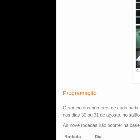
“Ca
Programação
O sorteio dos números de cada partici
nos dias 30 ou 31 de agosto, no salã
As nove rodadas irão ocorrer na bas
Rodada
Dia