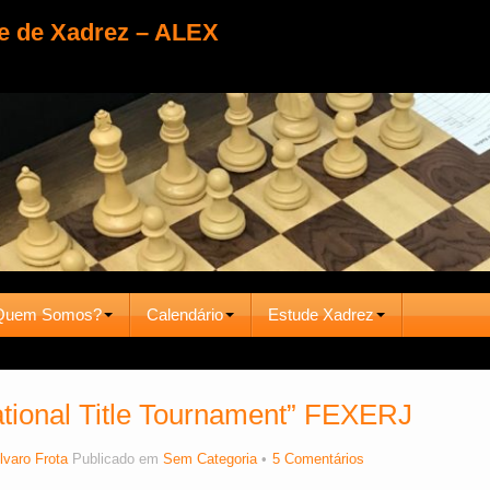
e de Xadrez – ALEX
Quem Somos?
Calendário
Estude Xadrez
ational Title Tournament” FEXERJ
lvaro Frota
Publicado em
Sem Categoria
5 Comentários