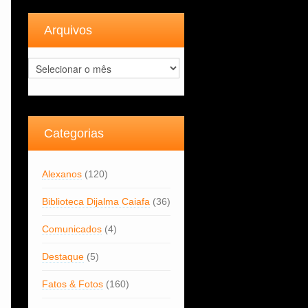
Arquivos
Arquivos
Categorias
Alexanos
(120)
Biblioteca Dijalma Caiafa
(36)
Comunicados
(4)
Destaque
(5)
Fatos & Fotos
(160)