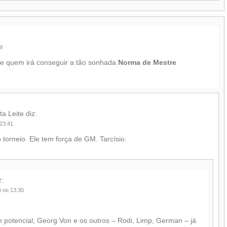
9
re quem irá conseguir a tão sonhada
Norma de Mestre
ta Leite
diz:
 23:41
torneio. Ele tem força de GM. Tarcísio.
z:
4 no 13:30
potencial, Georg Von e os outros – Rodi, Limp, German – já