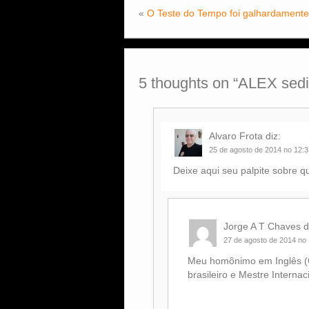
«
O Teste do Tempo foi galhardamente
5 thoughts on “
ALEX sedia
Alvaro Frota
diz:
25 de agosto de 2014 no 12:3
Deixe aqui seu palpite sobre 
Jorge A T Chaves
d
27 de agosto de 2014 no
Meu homônimo em Inglês (G
brasileiro e Mestre Internac