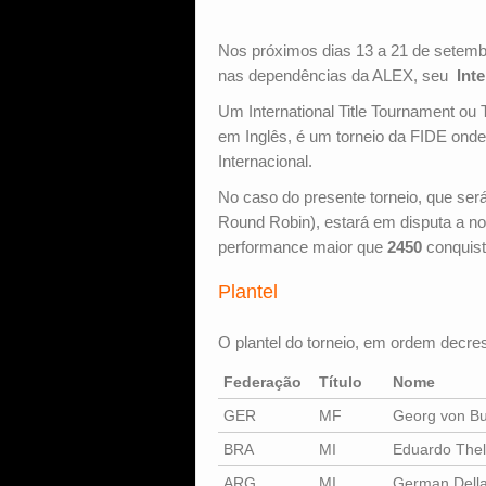
Nos próximos dias 13 a 21 de setembr
nas dependências da ALEX, seu
Int
Um International Title Tournament ou 
em Inglês, é um torneio da FIDE ond
Internacional.
No caso do presente torneio, que ser
Round Robin), estará em disputa a 
performance maior que
2450
conquist
Plantel
O plantel do torneio, em ordem decres
Federação
Título
Nome
GER
MF
Georg von B
BRA
MI
Eduardo Thel
ARG
MI
German Della