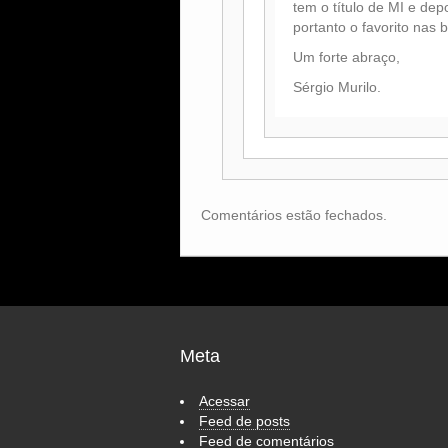
tem o título de MI e de
portanto o favorito nas 
Um forte abraço,
Sérgio Murilo.
Comentários estão fechados.
Meta
Acessar
Feed de posts
Feed de comentários