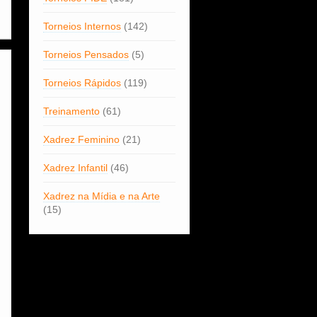
Torneios Internos
(142)
Torneios Pensados
(5)
Torneios Rápidos
(119)
Treinamento
(61)
Xadrez Feminino
(21)
Xadrez Infantil
(46)
Xadrez na Mídia e na Arte
(15)