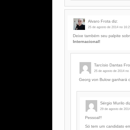
Alvaro Frota
diz:
25 de agosto de 2014 no 16:2
Deixe também seu palpite sob
Internacional!
Tarcísio Dantas Fro
25 de agosto de 2014 no
Georg von Bulow ganhará o 
Sérgio Murilo
di
29 de agosto de 201
Pessoal!!
Só tem um candidato em 