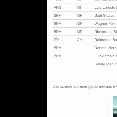
ARG
MI
Luis Ernesto 
BRA
MF
Sadi Glasser
BRA
MF
Wagner Peix
BRA
MF
Ricardo da Si
ITA
CM
Raimondo Bot
BRA
Renato Wern
BRA
Luis Antonio 
Rating Médio
Destaca-se a presença do alexano e