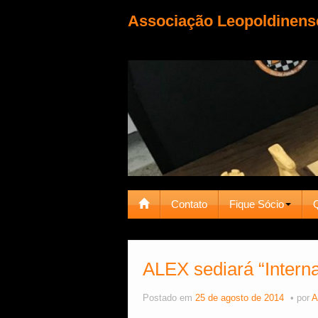
Associação Leopoldinens
Contato
Fique Sócio
ALEX sediará “Intern
Postado em
25 de agosto de 2014
por
A