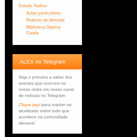
Estude Xadrez
Aulas particulares
Roberto de Almeida
Biblioteca Dijalma
Caiafa
ALEX no Telegram
Seja o primeiro a saber dos
eventos que ocorrem no
nosso clube em nosso canal
de notícias no Telegram.
Clique aqui
para manter-se
atualizado sobre tudo que
acontece na comunidade
alexana!