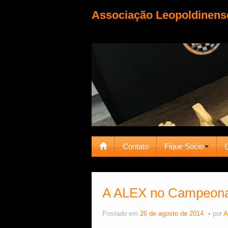
Associação Leopoldinens
Contato
Fique Sócio
A ALEX no Campeonat
Postado em
26 de agosto de 2014
por
A