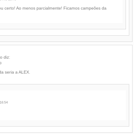
deu certo! Ao menos parcialmente! Ficamos campeões da
ho
diz:
9
a seria a ALEX.
 16:54