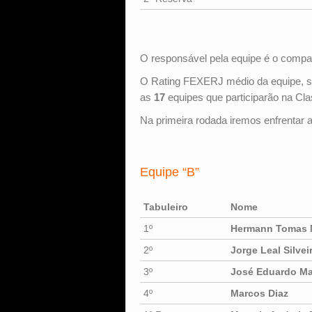
O responsável pela equipe é o comp
O Rating FEXERJ médio da equipe, s
as
17
equipes que participarão na Cla
Na primeira rodada iremos enfrentar 
Equipe “B”
Tabuleiro
Nome
1º
Hermann Tomas 
2º
Jorge Leal Silvei
3º
José Eduardo Ma
4º
Marcos Diaz