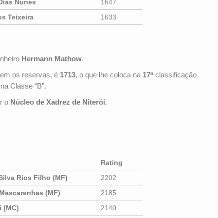
 Dias Nunes
1647
os Teixeira
1633
anheiro
Hermann Mathow
.
em os reservas, é
1713
, o que lhe coloca na
17ª
classificação
 na Classe “B”.
r o
Núcleo de Xadrez de Niterói
.
Rating
Silva Rios Filho (MF)
2202
 Mascarenhas (MF)
2185
i (MC)
2140