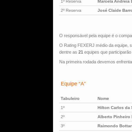
1º Reserva
Marcela Andreia
2º Reserva
José Claide Barr
O responsável pela equipe é o comp
O Rating FEXERJ médio da equipe, s
dentre as
21
equipes que participarão
Na primeira rodada devemos enfrenta
Equipe “A”
Tabuleiro
Nome
1º
Hilton Carlos da 
2º
Alberto Pinheiro
3º
Raimondo Bottar