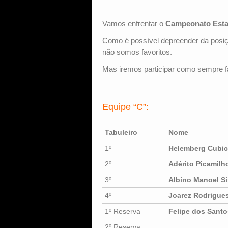
Vamos enfrentar o
Campeonato Estad
Como é possível depreender da posiçã
não somos favoritos.
Mas iremos participar como sempre f
Equipe “C”:
Tabuleiro
Nome
1º
Helemberg Cubica
2º
Adérito Picamilh
3º
Albino Manoel S
4º
Joarez Rodrigues
1º Reserva
Felipe dos Santo
2º Reserva