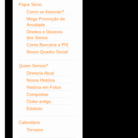
Fique Sócio
Como se Associar?
Mega Promoção de
Anuidade
Direitos e Deveres
dos Sócios
Conta Bancária e PIX
Nosso Quadro Social
Quem Somos?
Diretoria Atual
Nossa História
História em Fotos
Conquistas
Clube antigo
Estatuto
Calendário
Torneios