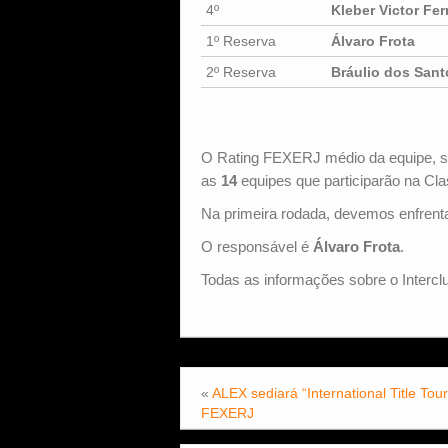
4º
Kleber Victor Fer
1º Reserva
Álvaro Frota
2º Reserva
Bráulio dos Sant
O Rating FEXERJ médio da equipe, s
as
14
equipes que participarão na Cla
Na primeira rodada, devemos enfrent
O responsável é
Álvaro Frota
.
Todas as informações sobre o Intercl
«
ALEX sediará “International Title To
FEXERJ