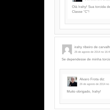
Olá Irahy! Sua torcida 
Classe “C”!
irahy ribeiro de carval
26 de agosto de 2014 no 16:4
Se dependesse de minha torcid
Alvaro Frota
diz:
26 de agosto de 2014 no
Muito obrigado, Irahy!