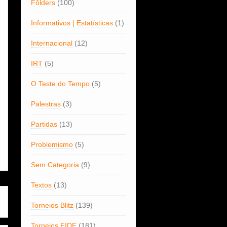
Fôlders
(100)
Informativos | Estatísticas
(1)
Internacional
(12)
IRT
(5)
O Teste do Tempo
(5)
Palestras
(3)
Partidas
(13)
Problemismo
(5)
Sem Categoria
(9)
Textos
(13)
Torneios Blitz
(139)
Torneios FIDE
(181)