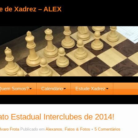
e de Xadrez – ALEX
Quem Somos?
Calendário
Estude Xadrez
o Estadual Interclubes de 2014!
lvaro Frota
Publicado em
Alexanos
,
Fatos & Fotos
5 Comentários