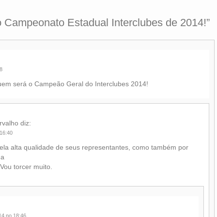
 Campeonato Estadual Interclubes de 2014!
”
8
quem será o Campeão Geral do Interclubes 2014!
rvalho
diz:
 16:40
ela alta qualidade de seus representantes, como também por
da
 Vou torcer muito.
:
14 no 18:46