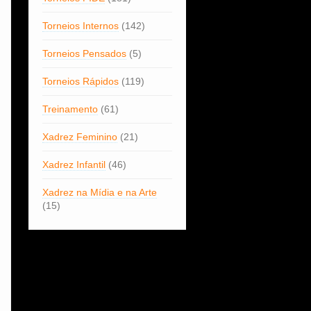
Torneios Internos
(142)
Torneios Pensados
(5)
Torneios Rápidos
(119)
Treinamento
(61)
Xadrez Feminino
(21)
Xadrez Infantil
(46)
Xadrez na Mídia e na Arte
(15)