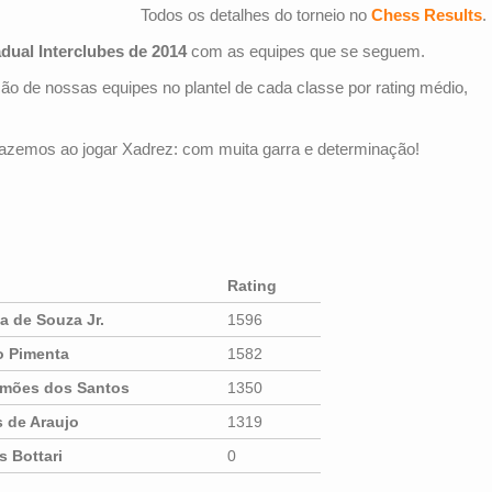
Todos os detalhes do torneio no
Chess Results
.
ual Interclubes de 2014
com as equipes que se seguem.
o de nossas equipes no plantel de cada classe por rating médio,
azemos ao jogar Xadrez: com muita garra e determinação!
Rating
 de Souza Jr.
1596
o Pimenta
1582
imões dos Santos
1350
 de Araujo
1319
s Bottari
0