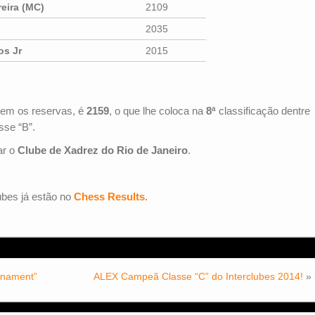
reira (MC)
2109
2035
os Jr
2015
em os reservas, é
2159
, o que lhe coloca na
8ª
classificação dentre
sse “B”.
ar o
Clube de Xadrez do Rio de Janeiro
.
ubes já estão no
Chess Results
.
urnament”
ALEX Campeã Classe “C” do Interclubes 2014!
»