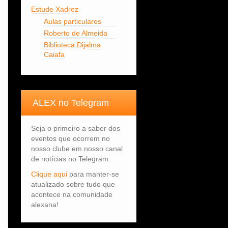
Estude Xadrez
Aulas particulares
Roberto de Almeida
Biblioteca Dijalma
Caiafa
ALEX no Telegram
Seja o primeiro a saber dos
eventos que ocorrem no
nosso clube em nosso canal
de notícias no Telegram.
Clique aqui
para manter-se
atualizado sobre tudo que
acontece na comunidade
alexana!