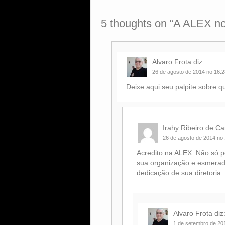
5 thoughts on “
A ALEX no
Alvaro Frota
diz:
26 de agosto de 2014 no 16:2
Deixe aqui seu palpite sobre 
Irahy Ribeiro de Ca
26 de agosto de 2014 no
Acredito na ALEX. Não só p
sua organização e esmera
dedicação de sua diretoria.
Alvaro Frota
diz
1 de setembro de 20