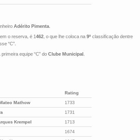
anheiro
Adérito Pimenta
.
em o reserva, é 1
462
, o que lhe coloca na
9ª
classificação dentre
sse “C”.
a primeira equipe “C” do
Clube Municipal
.
Rating
Mateo Mathow
1733
ra
1731
rques Krempel
1713
1674