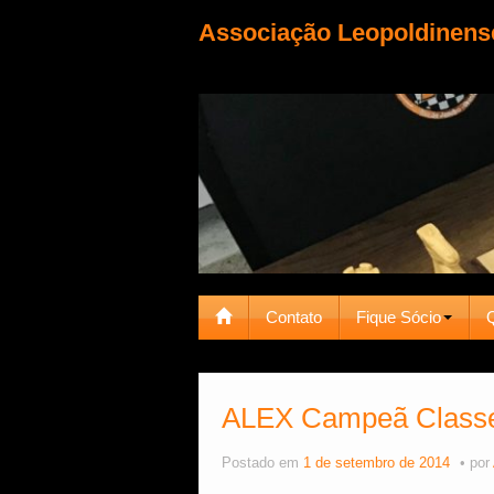
Associação Leopoldinens
Contato
Fique Sócio
ALEX Campeã Classe 
Postado em
1 de setembro de 2014
por