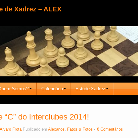
e de Xadrez – ALEX
Quem Somos?
Calendário
Estude Xadrez
“C” do Interclubes 2014!
Alvaro Frota
Publicado em
Alexanos
,
Fatos & Fotos
8 Comentários