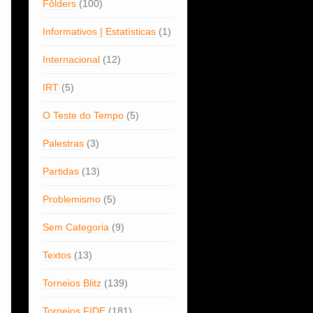
Fôlders
(100)
Informativos | Estatísticas
(1)
Internacional
(12)
IRT
(5)
O Teste do Tempo
(5)
Palestras
(3)
Partidas
(13)
Problemismo
(5)
Sem Categoria
(9)
Textos
(13)
Torneios Blitz
(139)
Torneios FIDE
(181)