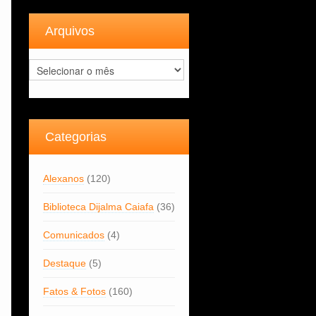
Arquivos
Arquivos
Categorias
Alexanos
(120)
Biblioteca Dijalma Caiafa
(36)
Comunicados
(4)
Destaque
(5)
Fatos & Fotos
(160)