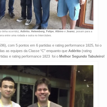
ão tinha ocorrido),
Adérito
,
Helemberg
,
Felipe
,
Albino
e
Joarez
, posam para a
ra entre uma rodada e outra no Interclubes.
596), com 5 pontos em 6 partidas e rating performance 1825, foi o
das as equipes da Classe “C” enquanto que
Adérito
(rating
idas e rating performance 1823 foi o
Melhor Segundo Tabuleiro!