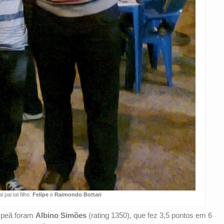
al pai tal filho:
Felipe
e
Raimondo Bottari
mpeã foram
Albino Simões
(rating 1350), que fez 3,5 pontos em 6