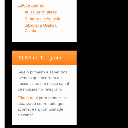
Estude Xadrez
Aulas particulares
Roberto de Almeida
Biblioteca Dijalma
Caiafa
ALEX no Telegram
Seja o primeiro a saber dos
eventos que ocorrem no
nosso clube em nosso canal
de notícias no Telegram.
Clique aqui
para manter-se
atualizado sobre tudo que
acontece na comunidade
alexana!