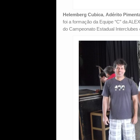
Helemberg Cubica
,
Adérito Piment
foi a formação da Equipe “C” da ALEX
do Campeonato Estadual Interclubes 