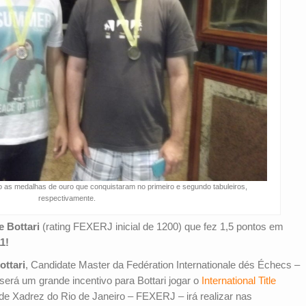
as medalhas de ouro que conquistaram no primeiro e segundo tabuleiros,
respectivamente.
e Bottari
(rating FEXERJ inicial de 1200) que fez 1,5 pontos em
1!
ttari
, Candidate Master da Fedération Internationale dés Échecs –
será um grande incentivo para Bottari jogar o
International Title
e Xadrez do Rio de Janeiro – FEXERJ – irá realizar nas