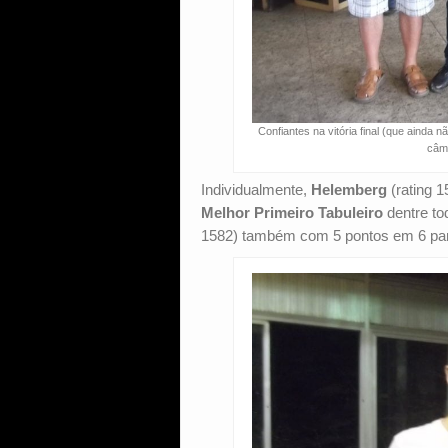
Confiantes na vitória final (que ainda n
câme
Individualmente,
Helemberg
(rating 1
Melhor Primeiro Tabuleiro
dentre to
1582) também com 5 pontos em 6 part