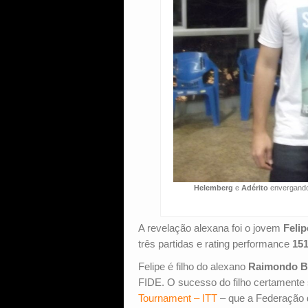
Helemberg
e
Adérito
envergando 
A revelação alexana foi o jovem
Felip
três partidas e rating performance
151
Felipe é filho do alexano
Raimondo Bo
FIDE. O sucesso do filho certamente 
Tournament – ITT
– que a Federação d