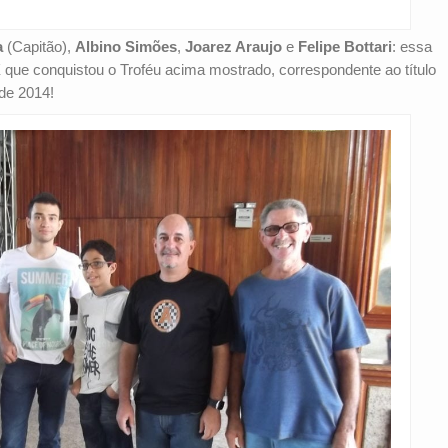
a
(Capitão),
Albino Simões
,
Joarez Araujo
e
Felipe Bottari
: essa
 que conquistou o Troféu acima mostrado, correspondente ao título
de 2014!