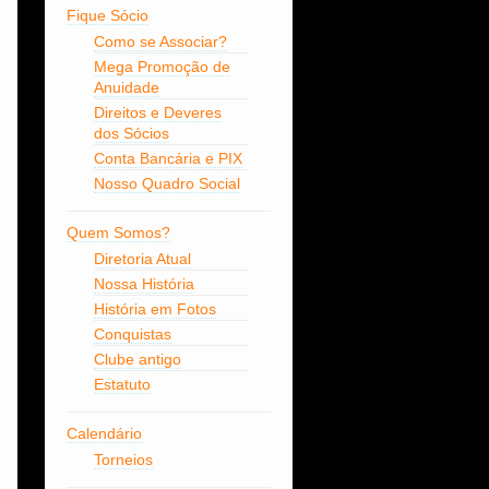
Fique Sócio
Como se Associar?
Mega Promoção de
Anuidade
Direitos e Deveres
dos Sócios
Conta Bancária e PIX
Nosso Quadro Social
Quem Somos?
Diretoria Atual
Nossa História
História em Fotos
Conquistas
Clube antigo
Estatuto
Calendário
Torneios