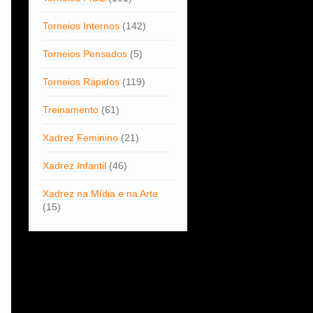
Torneios Internos
(142)
Torneios Pensados
(5)
Torneios Rápidos
(119)
Treinamento
(61)
Xadrez Feminino
(21)
Xadrez Infantil
(46)
Xadrez na Mídia e na Arte
(15)