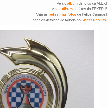
Veja o
álbum
de fotos da ALEX!
Veja o
álbum
de fotos da FEXERJ!
Veja as
belíssimas fotos
de Felipe Campos!
Todos os detalhes do torneio no
Chess Results
.