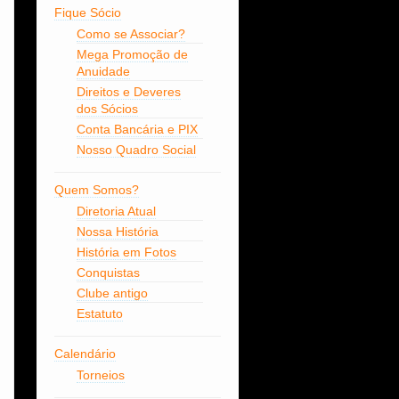
Fique Sócio
Como se Associar?
Mega Promoção de
Anuidade
Direitos e Deveres
dos Sócios
Conta Bancária e PIX
Nosso Quadro Social
Quem Somos?
Diretoria Atual
Nossa História
História em Fotos
Conquistas
Clube antigo
Estatuto
Calendário
Torneios