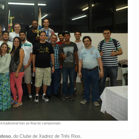
A tradicional foto ao final do campeonato
rdoso
, do Clube de Xadrez de Três Rios.