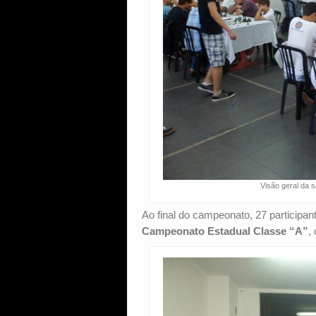
Visão geral da 
Ao final do campeonato, 27 participant
Campeonato Estadual Classe “A”
,