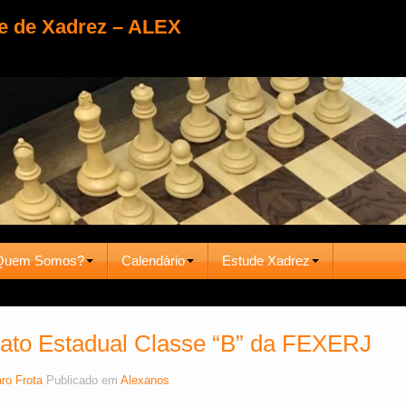
e de Xadrez – ALEX
Quem Somos?
Calendário
Estude Xadrez
to Estadual Classe “B” da FEXERJ
ro Frota
Publicado em
Alexanos