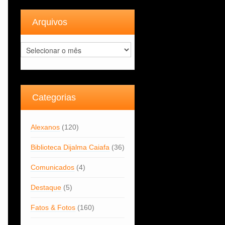
Arquivos
Arquivos
Categorias
Alexanos
(120)
Biblioteca Dijalma Caiafa
(36)
Comunicados
(4)
Destaque
(5)
Fatos & Fotos
(160)