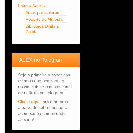
Estude Xadrez
Aulas particulares
Roberto de Almeida
Biblioteca Dijalma
Caiafa
ALEX no Telegram
Seja o primeiro a saber dos
eventos que ocorrem no
nosso clube em nosso canal
de notícias no Telegram.
Clique aqui
para manter-se
atualizado sobre tudo que
acontece na comunidade
alexana!