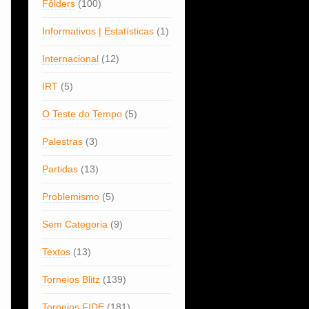
Fôlders
(100)
Informativos | Estatísticas
(1)
Internacional
(12)
IRT
(5)
O Teste do Tempo
(5)
Palestras
(3)
Partidas
(13)
Problemismo
(5)
Sem Categoria
(9)
Textos
(13)
Torneios Blitz
(139)
Torneios FIDE
(181)