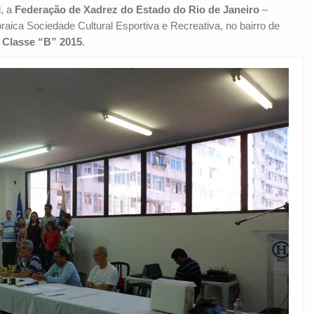
l, a
Federação de Xadrez do Estado do Rio de Janeiro
–
aica Sociedade Cultural Esportiva e Recreativa, no bairro de
 Classe “B” 2015
.