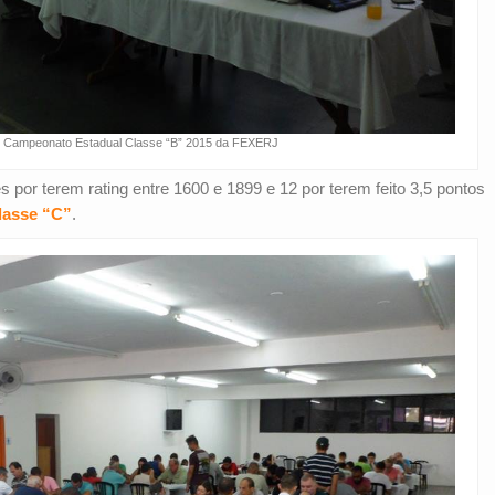
o Campeonato Estadual Classe “B” 2015 da FEXERJ
es por terem rating entre 1600 e 1899 e 12 por terem feito 3,5 pontos
lasse “C”
.