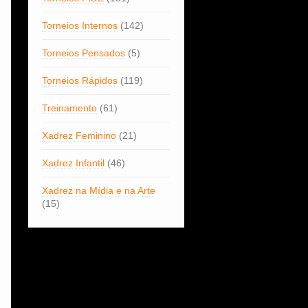
Torneios Internos
(142)
Torneios Pensados
(5)
Torneios Rápidos
(119)
Treinamento
(61)
Xadrez Feminino
(21)
Xadrez Infantil
(46)
Xadrez na Mídia e na Arte
(15)