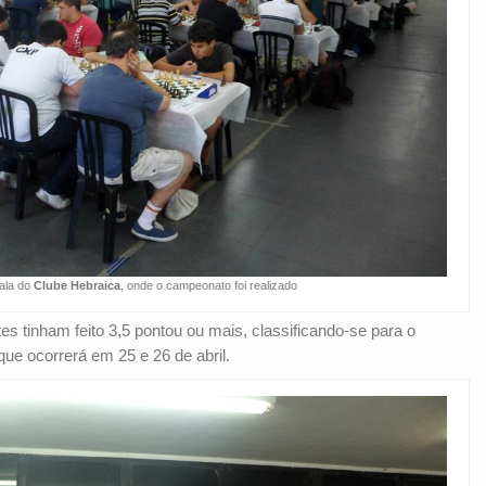
sala do
Clube Hebraica
, onde o campeonato foi realizado
es tinham feito 3,5 pontou ou mais, classificando-se para o
 que ocorrerá em 25 e 26 de abril.