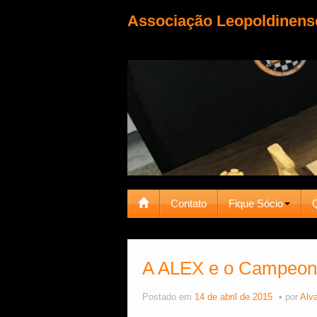
Associação Leopoldinens
Contato
Fique Sócio
A ALEX e o Campeona
Postado em
14 de abril de 2015
por
Alva