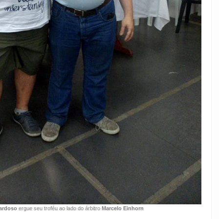
Cardoso
ergue seu troféu ao lado do árbitro
Marcelo Einhorn