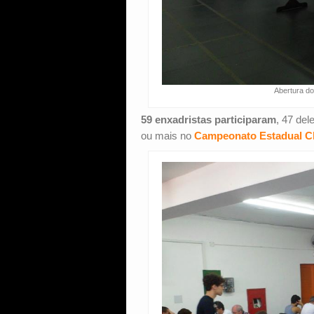
Abertura d
59 enxadristas participaram
, 47 del
ou mais no
Campeonato Estadual C