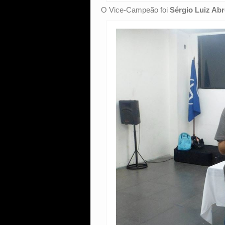
O Vice-Campeão foi
Sérgio Luiz Ab