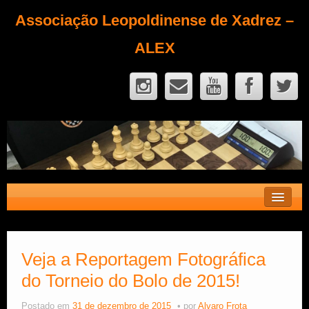
Associação Leopoldinense de Xadrez –
ALEX
Contato
Fique Sócio
Veja a Reportagem Fotográfica
do Torneio do Bolo de 2015!
Quem Somos?
Calendário
Postado em
31 de dezembro de 2015
por
Alvaro Frota