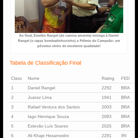
Ao final, Estelito Rangel (de camisa amarela) entrega à Daniel
Rangel (o rapaz bombadinhozinho) o Prêmio do Campeão: um
péssimo vinho de excelente qualidade!
Tabela de Classificação Final
Class
Nome
Rating
FED
1
Daniel Rangel
2292
BRA
2
Juarez Lima
1941
BRA
3
Rafael Ventura dos Santos
2003
BRA
4
Iago Henrique Souza
2083
BRA
5
Estevão Luís Soares
2025
BRA
6
Ali Khaje Hesamedini
2281
IRI