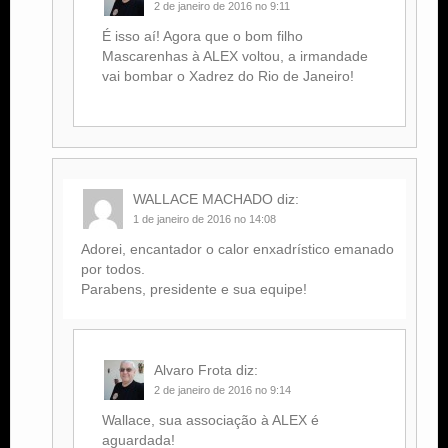
2 de janeiro de 2016 no 9:11
É isso aí! Agora que o bom filho
Mascarenhas à ALEX voltou, a irmandade
vai bombar o Xadrez do Rio de Janeiro!
WALLACE MACHADO
diz:
1 de janeiro de 2016 no 14:08
Adorei, encantador o calor enxadrístico emanado
por todos.
Parabens, presidente e sua equipe!
Alvaro Frota
diz:
2 de janeiro de 2016 no 9:14
Wallace, sua associação à ALEX é
aguardada!