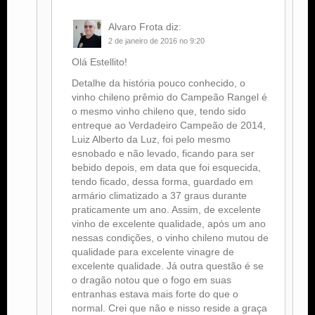
Alvaro Frota
diz:
2 de janeiro de 2016 no 9:20
Olá Estellito!
Detalhe da história pouco conhecido, o
vinho chileno prêmio do Campeão Rangel é
o mesmo vinho chileno que, tendo sido
entreque ao Verdadeiro Campeão de 2014,
Luiz Alberto da Luz, foi pelo mesmo
esnobado e não levado, ficando para ser
bebido depois, em data que foi esquecida,
tendo ficado, dessa forma, guardado em
armário climatizado a 37 graus durante
praticamente um ano. Assim, de excelente
vinho de excelente qualidade, após um ano
nessas condições, o vinho chileno mutou de
qualidade para excelente vinagre de
excelente qualidade. Já outra questão é se
o dragão notou que o fogo em suas
entranhas estava mais forte do que o
normal. Crei que não e nisso reside a graça