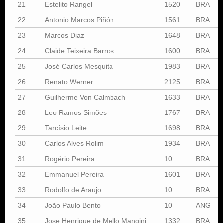
21
Estelito Rangel
1520
BRA
22
Antonio Marcos Piñón
1561
BRA
23
Marcos Diaz
1648
BRA
24
Claide Teixeira Barros
1600
BRA
25
José Carlos Mesquita
1983
BRA
26
Renato Werner
2125
BRA
27
Guilherme Von Calmbach
1633
BRA
28
Leo Ramos Simões
1767
BRA
29
Tarcísio Leite
1698
BRA
30
Carlos Alves Rolim
1934
BRA
31
Rogério Pereira
10
BRA
32
Emmanuel Pereira
1601
BRA
33
Rodolfo de Araujo
10
BRA
34
João Paulo Bento
10
ANG
35
Jose Henrique de Mello Mangini
1332
BRA