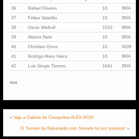
36
Rafael Oliveira
10
BRA
37
Felipe Valadão
10
BRA
38
Oscar Weibull
1510
BRA
39
Altamir Neto
10
BRA
40
Christian Omre
10
NOR
41
Rodrigo Alves Vieira
10
BRA
42
Luiz Sérgio Tiomno
1641
BRA
aaa
«
Veja a Galeria de Campeões ALEX 2015!
O Torneio da Rabanada com Sorvete foi um sucesso!
»