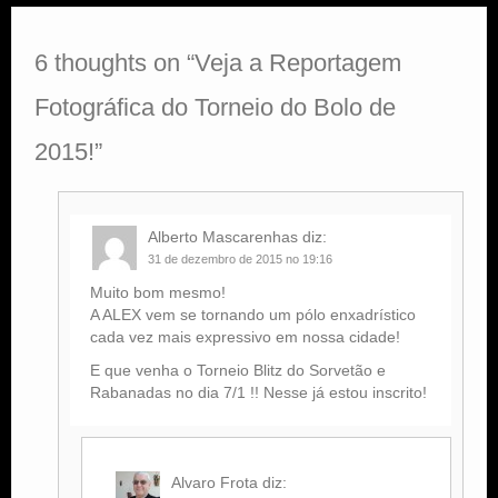
6 thoughts on “
Veja a Reportagem
Fotográfica do Torneio do Bolo de
2015!
”
Alberto Mascarenhas
diz:
31 de dezembro de 2015 no 19:16
Muito bom mesmo!
A ALEX vem se tornando um pólo enxadrístico
cada vez mais expressivo em nossa cidade!
E que venha o Torneio Blitz do Sorvetão e
Rabanadas no dia 7/1 !! Nesse já estou inscrito!
Alvaro Frota
diz: