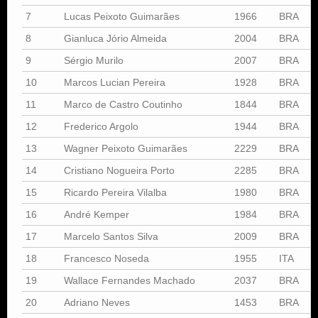
7
Lucas Peixoto Guimarães
1966
BRA
8
Gianluca Jório Almeida
2004
BRA
9
Sérgio Murilo
2007
BRA
10
Marcos Lucian Pereira
1928
BRA
11
Marco de Castro Coutinho
1844
BRA
12
Frederico Argolo
1944
BRA
13
Wagner Peixoto Guimarães
2229
BRA
14
Cristiano Nogueira Porto
2285
BRA
15
Ricardo Pereira Vilalba
1980
BRA
16
André Kemper
1984
BRA
17
Marcelo Santos Silva
2009
BRA
18
Francesco Noseda
1955
ITA
19
Wallace Fernandes Machado
2037
BRA
20
Adriano Neves
1453
BRA