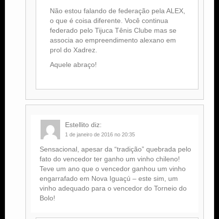
Não estou falando de federação pela ALEX,
o que é coisa diferente. Você continua
federado pelo Tijuca Tênis Clube mas se
associa ao empreendimento alexano em
prol do Xadrez.
Aquele abraço!
Estellito
diz:
1 de janeiro de 2016 no 20:35
Sensacional, apesar da “tradição” quebrada pelo
fato do vencedor ter ganho um vinho chileno!
Teve um ano que o vencedor ganhou um vinho
engarrafado em Nova Iguaçú – este sim, um
vinho adequado para o vencedor do Torneio do
Bolo!