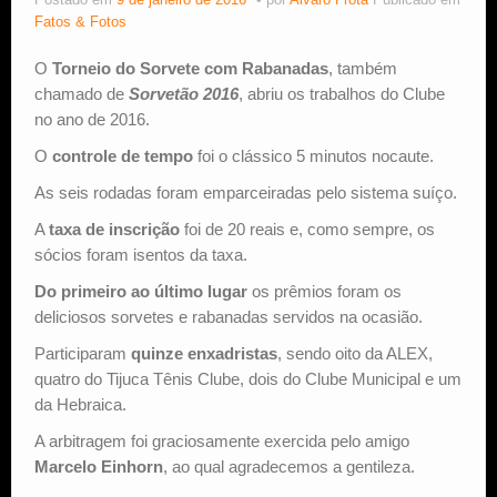
Postado em
9 de janeiro de 2016
por
Alvaro Frota
Publicado em
Fatos & Fotos
Estude Xadrez
O
Torneio do Sorvete com Rabanadas
, também
chamado de
Sorvetão 2016
, abriu os trabalhos do Clube
no ano de 2016.
O
controle de tempo
foi o clássico 5 minutos nocaute.
As seis rodadas foram emparceiradas pelo sistema suíço.
A
taxa de inscrição
foi de 20 reais e, como sempre, os
sócios foram isentos da taxa.
Do primeiro ao último lugar
os prêmios foram os
deliciosos sorvetes e rabanadas servidos na ocasião.
Participaram
quinze enxadristas
, sendo oito da ALEX,
quatro do Tijuca Tênis Clube, dois do Clube Municipal e um
da Hebraica.
A arbitragem foi graciosamente exercida pelo amigo
Marcelo Einhorn
, ao qual agradecemos a gentileza.