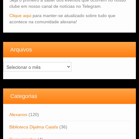
clube em nosso canal de notícias no Telegram.
Clique aqui
para manter-se atualizado sobre tudo que
acontece na comunidade alexana!
Arquivos
Arquivos
Categorias
Alexanos
(120)
Biblioteca Dijalma Caiafa
(36)