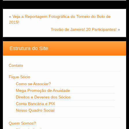
«
Veja a Reportagem Fotográfica do Torneio do Bolo de
2015!
Trovão de Janeiro! 20 Participantes!
»
Estrutura do Site
Contato
Fique Sócio
Como se Associar?
Mega Promoção de Anuidade
Direitos e Deveres dos Sócios
Conta Bancária e PIX
Nosso Quadro Social
Quem Somos?