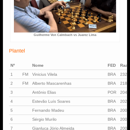
Guilherme Von Calmbach vs Juarez Lima
Plantel
Nº
Nome
FED
Raat
1
FM
Vinicius Vilela
BRA
2321
2
FM
Alberto Mascarenhas
BRA
2180
3
Antônio Elias
POR
2041
4
Estevão Luís Soares
BRA
2025
5
Fernando Madeu
BRA
2009
6
Sérgio Murilo
BRA
2007
7
Gianluca Jório Almeida
BRA
2004