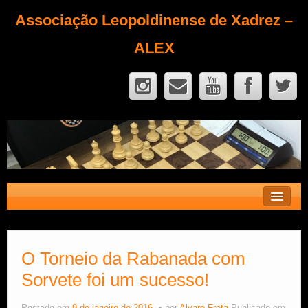
Associação Leopoldinense de Xadrez –
ALEX
Contato
Fique Sócio
O Torneio da Rabanada com
Sorvete foi um sucesso!
Quem Somos?
Calendário