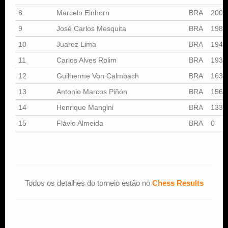
8
Marcelo Einhorn
BRA
2003
9
José Carlos Mesquita
BRA
1983
10
Juarez Lima
BRA
1941
11
Carlos Alves Rolim
BRA
1934
12
Guilherme Von Calmbach
BRA
1633
13
Antonio Marcos Piñón
BRA
1561
14
Henrique Mangini
BRA
1332
15
Flávio Almeida
BRA
0
Todos os detalhes do torneio estão no
Chess Results