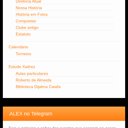
Diretoria Atual
Nossa História
História em Fotos
Conquistas
Clube antigo
Estatuto
Calendário
Torneios
Estude Xadrez
Aulas particulares
Roberto de Almeida
Biblioteca Dijalma Caiafa
ALEX no Telegram
Seja o primeiro a saber dos eventos que ocorrem no nosso