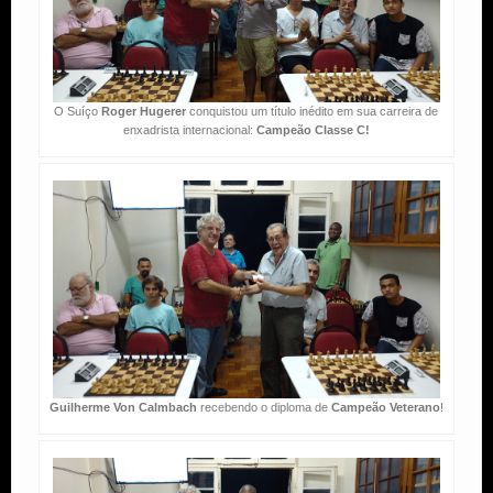
O Suíço
Roger Hugerer
conquistou um título inédito em sua carreira de
enxadrista internacional:
Campeão Classe C!
Guilherme Von Calmbach
recebendo o diploma de
Campeão Veterano
!