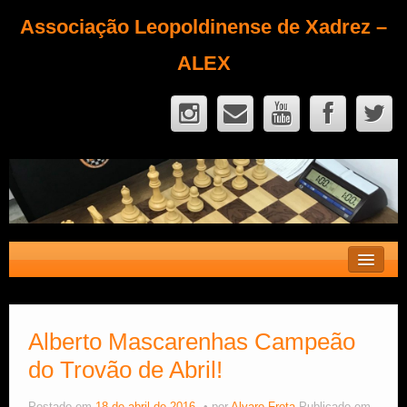
Associação Leopoldinense de Xadrez –
ALEX
Contato
Fique Sócio
Alberto Mascarenhas Campeão
do Trovão de Abril!
Quem Somos?
Calendário