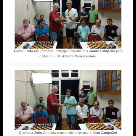
Álvaro Frota
(de vermelho) entrega o diploma de
Grande Campeão
para
o Mestre FIDE
Alberto Mascarenhas
!
Gianluca Jório Almeida
recebendo o diploma de
Vice Campeão!