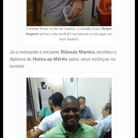
Curtindo férias no Rio de Janeiro, o cidadão Suíço
Roger
Hugerer
achou o site da ALEX na Internet e veio jogar um
bom Xadrez!
Já o estreante e iniciante
Rômulo Martins
recebeu o
diploma de
Honra ao Mérito
pelos seus esforços no
torneio!