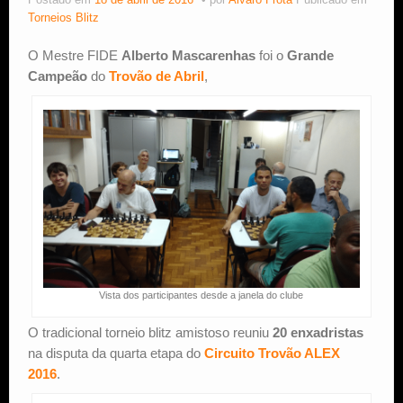
Postado em
18 de abril de 2016
por
Alvaro Frota
Publicado em
Torneios Blitz
Estude Xadrez
O Mestre FIDE
Alberto Mascarenhas
foi o
Grande
Campeão
do
Trovão de Abril
,
Vista dos participantes desde a janela do clube
O tradicional torneio blitz amistoso reuniu
20 enxadristas
na disputa da quarta etapa do
Circuito Trovão ALEX
2016
.