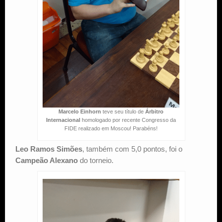
Marcelo Einhorn
teve seu título de
Árbitro
Internacional
homologado por recente Congresso da
FIDE realizado em Moscou! Parabéns!
Leo Ramos Simões
, também com 5,0 pontos, foi o
Campeão Alexano
do torneio.