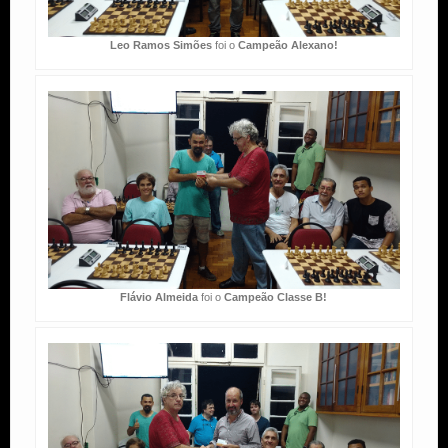
Leo Ramos Simões
foi o
Campeão Alexano!
Flávio Almeida
foi o
Campeão Classe B!