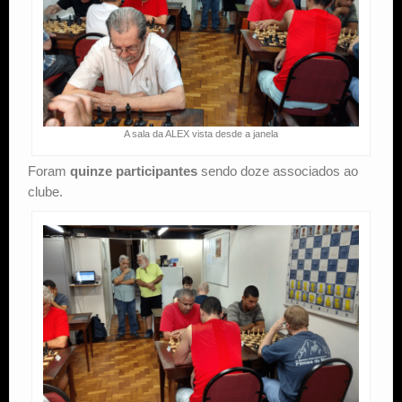
A sala da ALEX vista desde a janela
Foram
quinze participantes
sendo doze associados ao
clube.