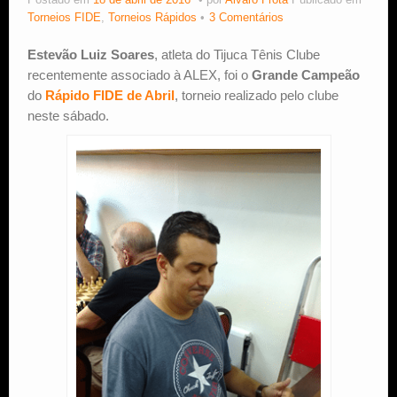
Postado em
18 de abril de 2016
por
Alvaro Frota
Publicado em
Torneios FIDE
,
Torneios Rápidos
3 Comentários
Estude Xadrez
Estevão Luiz Soares
, atleta do Tijuca Tênis Clube
recentemente associado à ALEX, foi o
Grande Campeão
do
Rápido FIDE de Abril
, torneio realizado pelo clube
neste sábado.