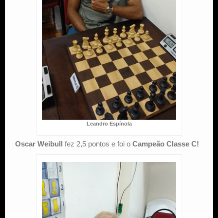
Leandro Espínola
Oscar Weibull
fez 2,5 pontos e foi o
Campeão Classe C!