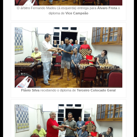
O árbitro Fernando Madeu (à esquerda) entrega para
Álvaro Frota
o
diploma de
Vice Campeão
Flávio Silva
recebendo o diploma de
Terceiro Colocado Geral