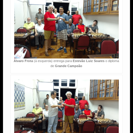
Álvaro Frota
(à esquerda) entrega para
Estevão Luiz Soares
o diploma
de
Grande Campeão