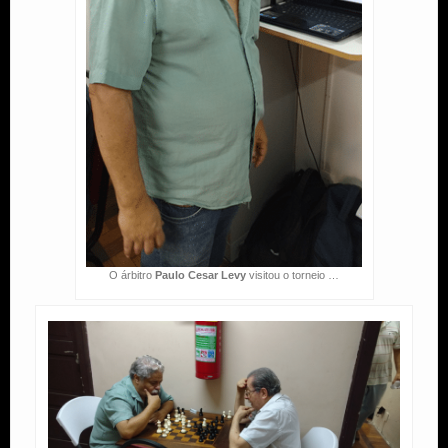
O árbitro
Paulo Cesar Levy
visitou o torneio …