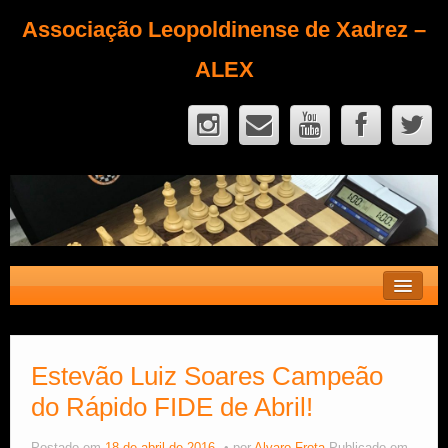
Associação Leopoldinense de Xadrez –
ALEX
Contato
Fique Sócio
Estevão Luiz Soares Campeão
do Rápido FIDE de Abril!
Quem Somos?
Calendário