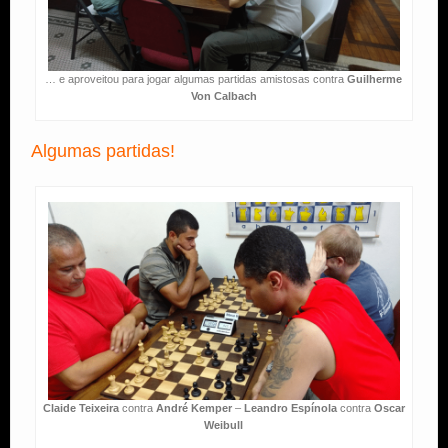
… e aproveitou para jogar algumas partidas amistosas contra
Guilherme
Von Calbach
Algumas partidas!
Claide Teixeira
contra
André Kemper
–
Leandro Espínola
contra
Oscar
Weibull