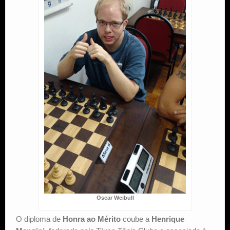
Oscar Weibull
O diploma de
Honra ao Mérito
coube a
Henrique