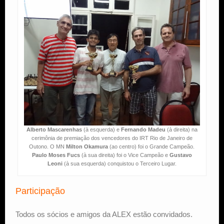
Alberto Mascarenhas
(à esquerda) e
Fernando Madeu
(à direita) na
cerimônia de premiação dos vencedores do IRT Rio de Janeiro de
Outono. O MN
Milton Okamura
(ao centro) foi o Grande Campeão.
Paulo Moses Fucs
(à sua direita) foi o Vice Campeão e
Gustavo
Leoni
(à sua esquerda) conquistou o Terceiro Lugar.
Participação
Todos os sócios e amigos da ALEX estão convidados.