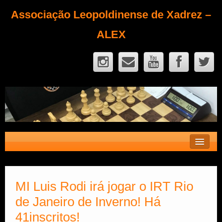
Associação Leopoldinense de Xadrez –
ALEX
Contato
Fique Sócio
MI Luis Rodi irá jogar o IRT Rio
de Janeiro de Inverno! Há
Quem Somos?
41inscritos!
Calendário