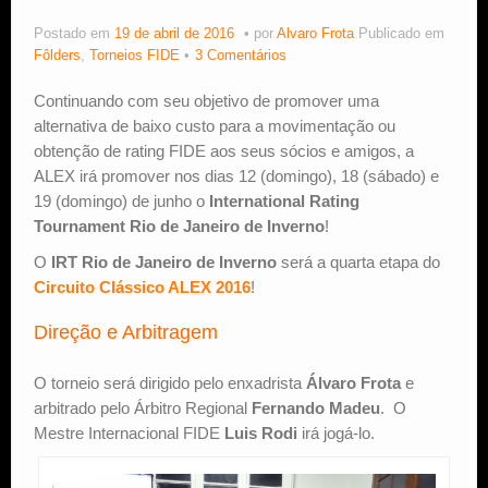
Postado em
19 de abril de 2016
por
Alvaro Frota
Publicado em
Estude Xadrez
Fôlders
,
Torneios FIDE
3 Comentários
Continuando com seu objetivo de promover uma
alternativa de baixo custo para a movimentação ou
obtenção de rating FIDE aos seus sócios e amigos, a
ALEX irá promover nos dias 12 (domingo), 18 (sábado) e
19 (domingo) de junho o
International Rating
Tournament Rio de Janeiro de Inverno
!
O
IRT Rio de Janeiro de Inverno
será a quarta etapa do
Circuito Clássico ALEX 2016
!
Direção e Arbitragem
O torneio será dirigido pelo enxadrista
Álvaro Frota
e
arbitrado pelo Árbitro Regional
Fernando Madeu
. O
Mestre Internacional FIDE
Luis Rodi
irá jogá-lo.