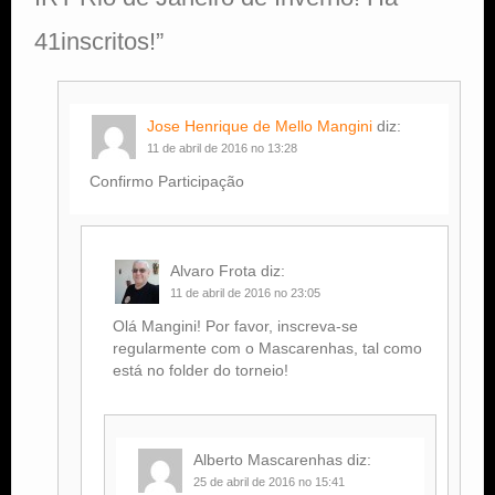
41inscritos!
”
Jose Henrique de Mello Mangini
diz:
11 de abril de 2016 no 13:28
Confirmo Participação
Alvaro Frota
diz:
11 de abril de 2016 no 23:05
Olá Mangini! Por favor, inscreva-se
regularmente com o Mascarenhas, tal como
está no folder do torneio!
Alberto Mascarenhas
diz:
25 de abril de 2016 no 15:41