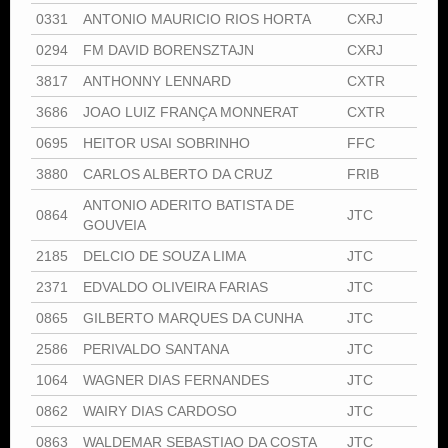
0331
ANTONIO MAURICIO RIOS HORTA
CXRJ
0294
FM DAVID BORENSZTAJN
CXRJ
3817
ANTHONNY LENNARD
CXTR
3686
JOAO LUIZ FRANÇA MONNERAT
CXTR
0695
HEITOR USAI SOBRINHO
FFC
3880
CARLOS ALBERTO DA CRUZ
FRIB
ANTONIO ADERITO BATISTA DE
0864
JTC
GOUVEIA
2185
DELCIO DE SOUZA LIMA
JTC
2371
EDVALDO OLIVEIRA FARIAS
JTC
0865
GILBERTO MARQUES DA CUNHA
JTC
2586
PERIVALDO SANTANA
JTC
1064
WAGNER DIAS FERNANDES
JTC
0862
WAIRY DIAS CARDOSO
JTC
0863
WALDEMAR SEBASTIAO DA COSTA
JTC