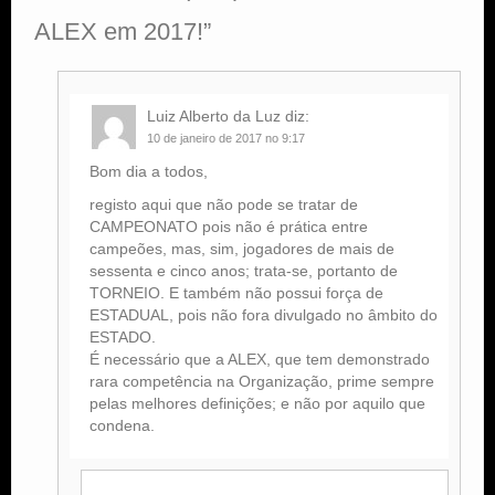
ALEX em 2017!
”
Luiz Alberto da Luz
diz:
10 de janeiro de 2017 no 9:17
Bom dia a todos,
registo aqui que não pode se tratar de
CAMPEONATO pois não é prática entre
campeões, mas, sim, jogadores de mais de
sessenta e cinco anos; trata-se, portanto de
TORNEIO. E também não possui força de
ESTADUAL, pois não fora divulgado no âmbito do
ESTADO.
É necessário que a ALEX, que tem demonstrado
rara competência na Organização, prime sempre
pelas melhores definições; e não por aquilo que
condena.