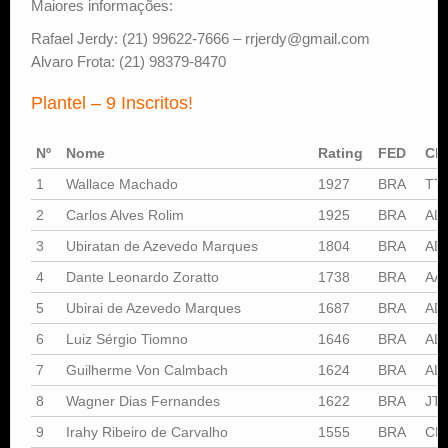
Maiores informações:
Rafael Jerdy: (21) 99622-7666 – rrjerdy@gmail.com
Alvaro Frota: (21) 98379-8470
Plantel – 9 Inscritos!
Nº
Nome
Rating
FED
Cl
1
Wallace Machado
1927
BRA
TT
2
Carlos Alves Rolim
1925
BRA
AL
3
Ubiratan de Azevedo Marques
1804
BRA
AD
4
Dante Leonardo Zoratto
1738
BRA
AA
5
Ubirai de Azevedo Marques
1687
BRA
AD
6
Luiz Sérgio Tiomno
1646
BRA
AL
7
Guilherme Von Calmbach
1624
BRA
AL
8
Wagner Dias Fernandes
1622
BRA
JT
9
Irahy Ribeiro de Carvalho
1555
BRA
CM