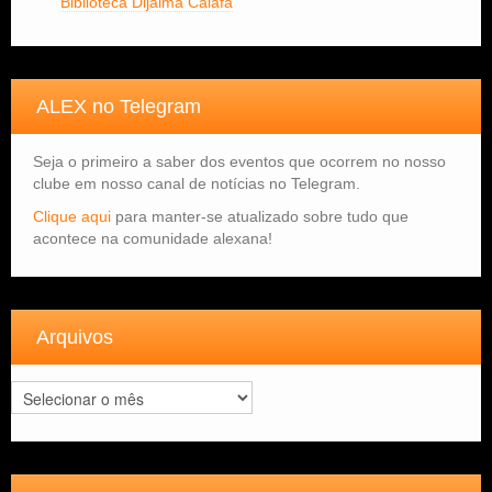
Biblioteca Dijalma Caiafa
ALEX no Telegram
Seja o primeiro a saber dos eventos que ocorrem no nosso
clube em nosso canal de notícias no Telegram.
Clique aqui
para manter-se atualizado sobre tudo que
acontece na comunidade alexana!
Arquivos
Arquivos