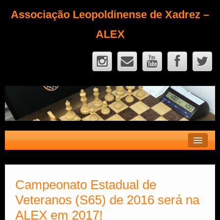
Associação Leopoldinense de Xadrez –
ALEX
Contato
Fique Sócio
Campeonato Estadual de
Veteranos (S65) de 2016 será na
Quem Somos?
ALEX em 2017!
Calendário