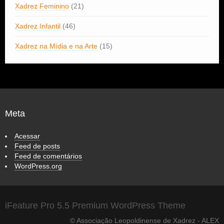
Xadrez Feminino
(21)
Xadrez Infantil
(46)
Xadrez na Mídia e na Arte
(15)
Meta
Acessar
Feed de posts
Feed de comentários
WordPress.org
iFeature Pro 5.5 Premium WordPress Theme
© Associação Leopoldinense de Xadrez - ALEX