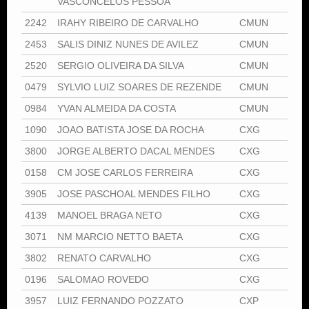
VASCONCELOS PESSOA
2242
IRAHY RIBEIRO DE CARVALHO
CMUN
2453
SALIS DINIZ NUNES DE AVILEZ
CMUN
2520
SERGIO OLIVEIRA DA SILVA
CMUN
0479
SYLVIO LUIZ SOARES DE REZENDE
CMUN
0984
YVAN ALMEIDA DA COSTA
CMUN
1090
JOAO BATISTA JOSE DA ROCHA
CXG
3800
JORGE ALBERTO DACAL MENDES
CXG
0158
CM JOSE CARLOS FERREIRA
CXG
3905
JOSE PASCHOAL MENDES FILHO
CXG
4139
MANOEL BRAGA NETO
CXG
3071
NM MARCIO NETTO BAETA
CXG
3802
RENATO CARVALHO
CXG
0196
SALOMAO ROVEDO
CXG
3957
LUIZ FERNANDO POZZATO
CXP