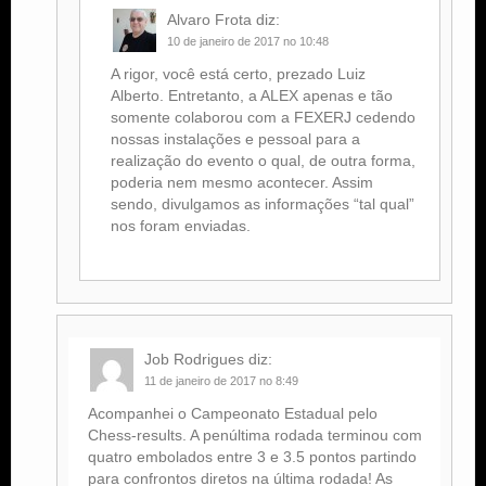
Alvaro Frota
diz:
10 de janeiro de 2017 no 10:48
A rigor, você está certo, prezado Luiz
Alberto. Entretanto, a ALEX apenas e tão
somente colaborou com a FEXERJ cedendo
nossas instalações e pessoal para a
realização do evento o qual, de outra forma,
poderia nem mesmo acontecer. Assim
sendo, divulgamos as informações “tal qual”
nos foram enviadas.
Job Rodrigues
diz:
11 de janeiro de 2017 no 8:49
Acompanhei o Campeonato Estadual pelo
Chess-results. A penúltima rodada terminou com
quatro embolados entre 3 e 3.5 pontos partindo
para confrontos diretos na última rodada! As