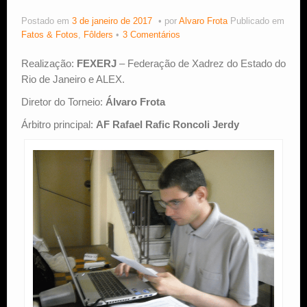
Postado em
3 de janeiro de 2017
por
Alvaro Frota
Publicado em
Estude Xadrez
Fatos & Fotos
,
Fôlders
3 Comentários
Realização:
FEXERJ
– Federação de Xadrez do Estado do
Rio de Janeiro e ALEX.
Diretor do Torneio:
Álvaro Frota
Árbitro principal:
AF Rafael Rafic Roncoli Jerdy