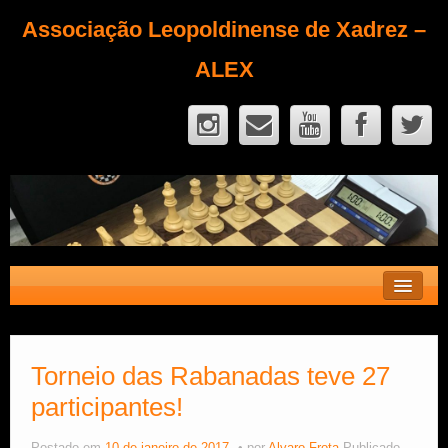
Associação Leopoldinense de Xadrez –
ALEX
Contato
Fique Sócio
Torneio das Rabanadas teve 27
participantes!
Quem Somos?
Calendário