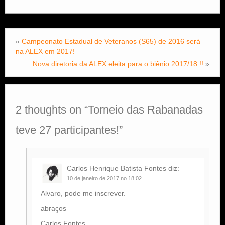
«
Campeonato Estadual de Veteranos (S65) de 2016 será
na ALEX em 2017!
Nova diretoria da ALEX eleita para o biênio 2017/18 !!
»
2 thoughts on “
Torneio das Rabanadas
teve 27 participantes!
”
Carlos Henrique Batista Fontes
diz:
10 de janeiro de 2017 no 18:02
Alvaro, pode me inscrever.
abraços
Carlos Fontes