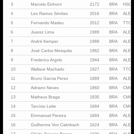
3
Marcelo Einhorn
2172
BRA
HSC
4
Leo Ramos Simões
2016
BRA
ALEX
5
Fernando Madeu
2012
BRA
TTC
6
Juarez Lima
1989
BRA
ALEX
7
André Kemper
1988
BRA
ALEX
8
José Carlos Mesquita
1962
BRA
ALEX
9
Frederico Argolo
1944
BRA
ALEX
10
Wallace Machado
1927
BRA
TTC
11
Bruno Garcia Perez
1889
BRA
ALEX
12
Adriano Neves
1860
BRA
CMU
13
Matheus Braga
1835
BRA
CMU
14
Tarcísio Leite
1684
BRA
CMU
15
Emmanuel Pereira
1684
BRA
ALEX
16
Guilherme Von Calmbach
1624
BRA
ALEX
17
Cláide Teixeira Barros
1606
BRA
ALEX