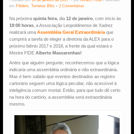
Postado em
10 de janeiro de 2017
por
Alvaro Frota
Publicado
em
Fôlders
,
Torneios Blitz
2 Comentários
Estude Xadrez
Na próxima
quinta feira
, dia
12 de janeiro
, com início às
19:00 horas
, a Associação Leopoldinense de Xadrez
realizará uma
Assembléia Geral Extraordinária
que
cumprirá a tarefa de eleger a diretoria da ALEX para o
próximo biênio 2017 e 2018, a frente da qual estará o
Mestre FIDE
Alberto Mascarenhas!
Antes que alguém pergunte, reconhecemos que a lógica
indicaria uma assembléia ordinária e não extraordinária.
Mas é bem sabido que eventos destinados ao registro
cartorário seguem uma lógica peculiar, não acessível à
inteligência comum mortal. Então, para que tudo dê certo
na hora do cartório, a assembléia será extraordinária
mesmo.