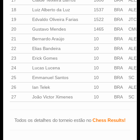
18
Luiz Alberto da Luz
1537
BRA
ALEX
19
Edvaldo Oliveira Farias
1522
BRA
JTC
20
Gustavo Mendes
1465
BRA
CMU
21
Bernardo Araújo
10
BRA
ALEX
22
Elias Bandeira
10
BRA
ALEX
23
Erick Gomes
10
BRA
ALEX
24
Lucas Lucena
10
BRA
ALEX
25
Emmanuel Santos
10
BRA
SC
26
Ian Telek
10
BRA
ALEX
27
João Victor Ximenes
10
BRA
SC
Todos os detalhes do torneio estão no
Chess Results!