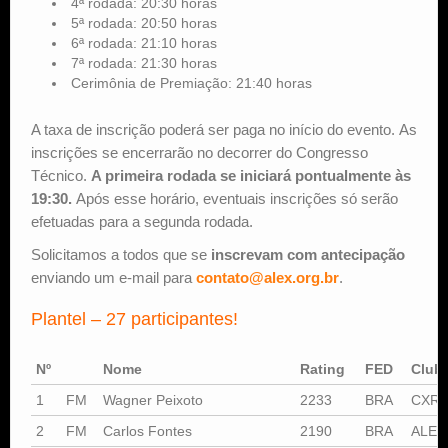
4ª rodada: 20:30 horas
5ª rodada: 20:50 horas
6ª rodada: 21:10 horas
7ª rodada: 21:30 horas
Cerimônia de Premiação: 21:40 horas
A taxa de inscrição poderá ser paga no início do evento. As
inscrições se encerrarão no decorrer do Congresso
Técnico.
A primeira rodada se iniciará pontualmente às
19:30.
Após esse horário, eventuais inscrições só serão
efetuadas para a segunda rodada.
Solicitamos a todos que se
inscrevam com antecipação
enviando um e-mail para
contato@alex.org.br
.
Plantel – 27 participantes!
Nº
Nome
Rating
FED
Club
1
FM
Wagner Peixoto
2233
BRA
CXRJ
2
FM
Carlos Fontes
2190
BRA
ALEX