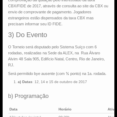
CBX/FIDE de 2017, através de consulta ao site da CBX ou
envio de comprovante de pagamento. Jogadores
estrangeiros estão dispensados da taxa CBX mas
precisam informar seu ID FIDE.
3) Do Evento
O Torneio será disputado pelo Sistema Suíço com 6
rodadas, realizadas na Sede da ALEX, na Rua Álvaro
Alvim 48 Sala 905, Edifício Natal, Centro, Rio de Janeiro,
RJ.
Será permitido bye ausente (com
½
ponto) na 1a. rodada.
a)
Datas
: 12, 14 e 15 de outubro de 2017
b) Programação
Data
Horário
Ativ