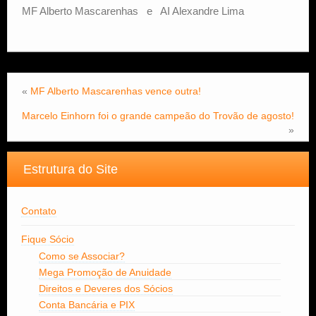
MF Alberto Mascarenhas e AI Alexandre Lima
«
MF Alberto Mascarenhas vence outra!
Marcelo Einhorn foi o grande campeão do Trovão de agosto!
»
Estrutura do Site
Contato
Fique Sócio
Como se Associar?
Mega Promoção de Anuidade
Direitos e Deveres dos Sócios
Conta Bancária e PIX