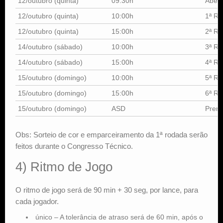
12/outubro (quinta)
09:30h
Abert
12/outubro (quinta)
10:00h
1ª R
12/outubro (quinta)
15:00h
2ª R
14/outubro (sábado)
10:00h
3ª R
14/outubro (sábado)
15:00h
4ª R
15/outubro (domingo)
10:00h
5ª R
15/outubro (domingo)
15:00h
6ª R
15/outubro (domingo)
ASD
Prem
Obs: Sorteio de cor e emparceiramento da 1ª rodada serão
feitos durante o Congresso Técnico.
4) Ritmo de Jogo
O ritmo de jogo será de 90 min + 30 seg, por lance, para
cada jogador.
único – A tolerância de atraso será de 60 min, após o