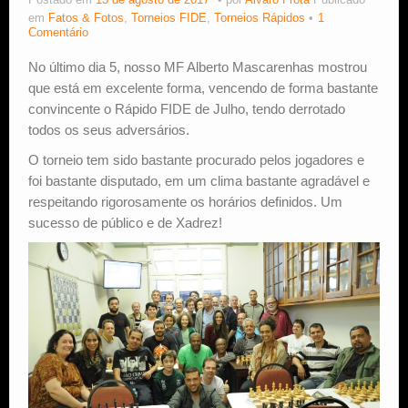
Postado em
13 de agosto de 2017
por
Alvaro Frota
Publicado
em
Fatos & Fotos
,
Torneios FIDE
,
Torneios Rápidos
1
Estude Xadrez
Comentário
No último dia 5, nosso MF Alberto Mascarenhas mostrou
que está em excelente forma, vencendo de forma bastante
convincente o Rápido FIDE de Julho, tendo derrotado
todos os seus adversários.
O torneio tem sido bastante procurado pelos jogadores e
foi bastante disputado, em um clima bastante agradável e
respeitando rigorosamente os horários definidos. Um
sucesso de público e de Xadrez!