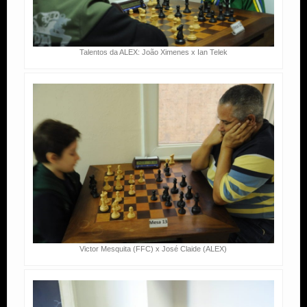
Talentos da ALEX: João Ximenes x Ian Telek
Victor Mesquita (FFC) x José Claide (ALEX)