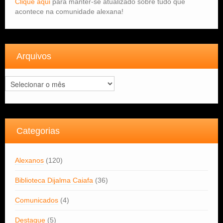
Clique aqui
para manter-se atualizado sobre tudo que
acontece na comunidade alexana!
Arquivos
Arquivos
Categorias
Alexanos
(120)
Biblioteca Dijalma Caiafa
(36)
Comunicados
(4)
Destaque
(5)