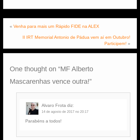
«
Venha para mais um Rápido FIDE na ALEX
II IRT Memorial Antonio de Pádua vem aí em Outubro!
Participem!
»
One thought on “
MF Alberto
Mascarenhas vence outra!
”
Alvaro Frota
diz:
14 de agosto de 2017 no 20:17
Parabéns a todos!