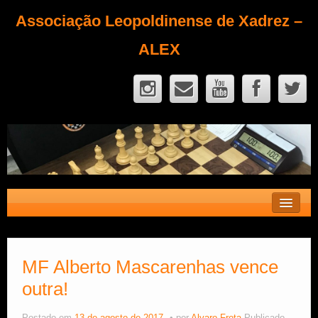
Associação Leopoldinense de Xadrez –
ALEX
Contato
Fique Sócio
MF Alberto Mascarenhas vence
outra!
Quem Somos?
Calendário