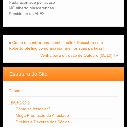
Nada acontece por acaso
MF Alberto Mascarenhas
Presidente da ALEX
«
Como encontrar uma combinação? Descubra com
Roberto Stelling como analisar melhor suas partidas!
Venha para o trovão de Outubro (05/10)!!
»
Estrutura do Site
Contato
Fique Sócio
Como se Associar?
Mega Promoção de Anuidade
Direitos e Deveres dos Sócios