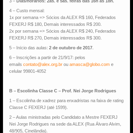
3 –
Dias/horários: 2as. e 5as. feiras das 16h às 18h.
4 – Custo mensal:
1x por semana => Sócios da ALEX R$ 160, Federados
FEXERJ R$ 180, Demais interessados R$ 200.
2x por semana => Sócios da ALEX R$ 240, Federados
FEXERJ R$ 270, Demais interessados R$ 300.
5 – Início das aulas:
2 de outubro de 2017
.
6 – Inscrições a partir de 21/9/17: pelos
emails
contato@alex.org.br
ou
amasca@globo.com
e
celular 99801-4052
B – Escolinha Classe C – Prof. Nei Jorge Rodrigues
1 – Escolinha de xadrez para enxadristas na faixa de rating
Classe C FEXERJ (até 1599).
2 – Aulas ministradas pelo Candidato a Mestre FEXERJ
Nei Jorge Rodrigues na sede da ALEX (Rua Álvaro Alvim,
48/905, Cinelândia).