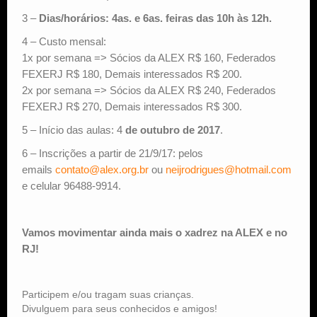
3 –
Dias/horários: 4as. e 6as. feiras das 10h às 12h.
4 – Custo mensal:
1x por semana => Sócios da ALEX R$ 160, Federados
FEXERJ R$ 180, Demais interessados R$ 200.
2x por semana => Sócios da ALEX R$ 240, Federados
FEXERJ R$ 270, Demais interessados R$ 300.
5 – Início das aulas: 4
de outubro de 2017
.
6 – Inscrições a partir de 21/9/17: pelos
emails
contato@alex.org.br
ou
neijrodrigues@hotmail.com
e celular 96488-9914.
Vamos movimentar ainda mais o xadrez na ALEX e no
RJ!
Participem e/ou tragam suas crianças.
Divulguem para seus conhecidos e amigos!