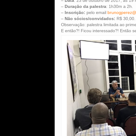
–
Data
: 23 de outubro de 2017, às 19 
–
Duração da palestra
: 1h30m a 2h.
–
Inscrição:
pelo email
brunogperez@
–
Não sócios/convidados:
R$ 30,00
Observação: palestra limitada ao primei
E então?! Ficou interessado?! Então se