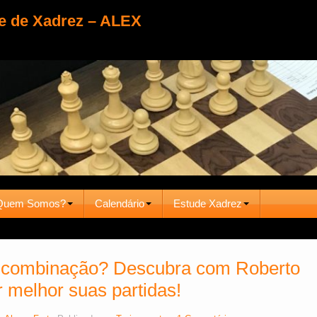
e de Xadrez – ALEX
Quem Somos?
Calendário
Estude Xadrez
 combinação? Descubra com Roberto
r melhor suas partidas!