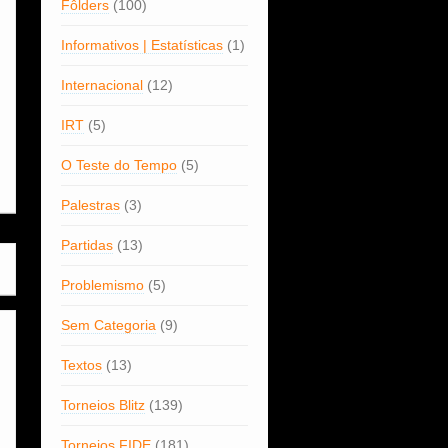
Fôlders
(100)
Informativos | Estatísticas
(1)
Internacional
(12)
IRT
(5)
O Teste do Tempo
(5)
Palestras
(3)
Partidas
(13)
Problemismo
(5)
Sem Categoria
(9)
Textos
(13)
Torneios Blitz
(139)
Torneios FIDE
(181)