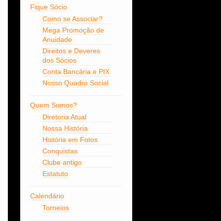
Fique Sócio
Como se Associar?
Mega Promoção de
Anuidade
Direitos e Deveres
dos Sócios
Conta Bancária e PIX
Nosso Quadro Social
Quem Somos?
Diretoria Atual
Nossa História
História em Fotos
Conquistas
Clube antigo
Estatuto
Calendário
Torneios