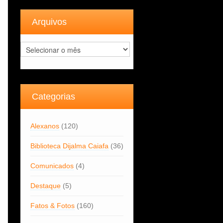
Arquivos
Arquivos
Categorias
Alexanos
(120)
Biblioteca Dijalma Caiafa
(36)
Comunicados
(4)
Destaque
(5)
Fatos & Fotos
(160)