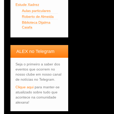
Estude Xadrez
Aulas particulares
Roberto de Almeida
Biblioteca Dijalma
Caiafa
ALEX no Telegram
Seja o primeiro a saber dos
eventos que ocorrem no
nosso clube em nosso canal
de notícias no Telegram.
Clique aqui
para manter-se
atualizado sobre tudo que
acontece na comunidade
alexana!