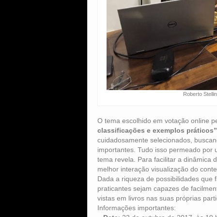
Roberto Stelli
O tema escolhido em votação online pe
classificações e exemplos práticos”
cuidadosamente selecionados, buscand
importantes. Tudo isso permeado por 
tema revela. Para facilitar a dinâmica
melhor interação visualização do conte
Dada a riqueza de possibilidades que 
praticantes sejam capazes de facilme
vistas em livros nas suas próprias par
Informações importantes: