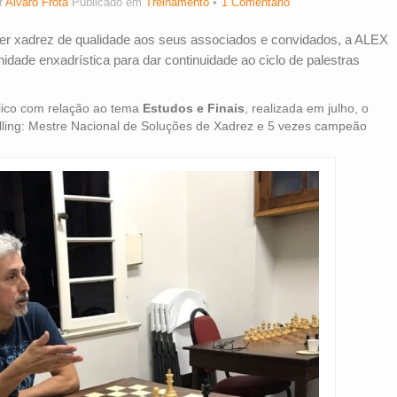
r
Alvaro Frota
Publicado em
Treinamento
1 Comentário
cer xadrez de qualidade aos seus associados e convidados, a ALEX
dade enxadrística para dar continuidade ao ciclo de palestras
lico com relação ao tema
Estudos e Finais
, realizada em julho, o
ling: Mestre Nacional de Soluções de Xadrez e 5 vezes campeão