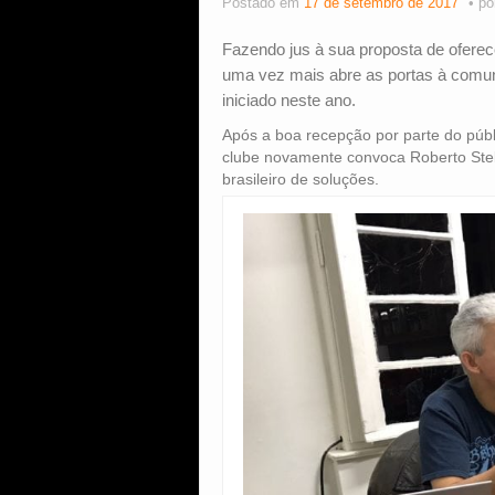
Postado em
17 de setembro de 2017
po
Fazendo jus à sua proposta de ofere
uma vez mais abre as portas à comuni
iniciado neste ano.
Após a boa recepção por parte do púb
clube novamente convoca Roberto Stel
brasileiro de soluções.