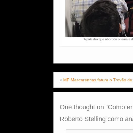
A palestra que abordou o tema est
«
MF Mascarenhas fatura o Trovão de
One thought on “
Como en
Roberto Stelling como ana