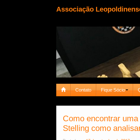
Associação Leopoldinens
Contato
Fique Sócio
Como encontrar uma
Stelling como analisa