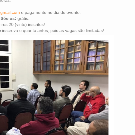
horas.
gmail.com
e pagamento no dia do evento.
.
Sócios:
grátis.
ros 20 (vinte) inscritos!
 inscreva o quanto antes, pois as vagas são limitadas!