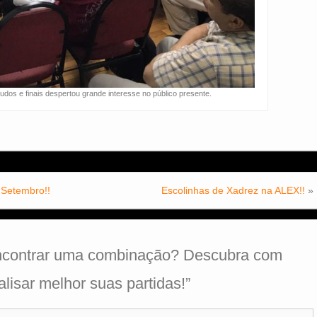
udos e finais despertou grande interesse no público presente.
 Setembro!!
Escolinhas de Xadrez na ALEX!!
»
contrar uma combinação? Descubra com
lisar melhor suas partidas!
”