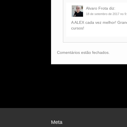
Alvaro Frota
diz:
18 de setembro de 2017 no 9
A ALEX cada vez melhor! Grand
cursos!
Comentários estão fechados.
Meta