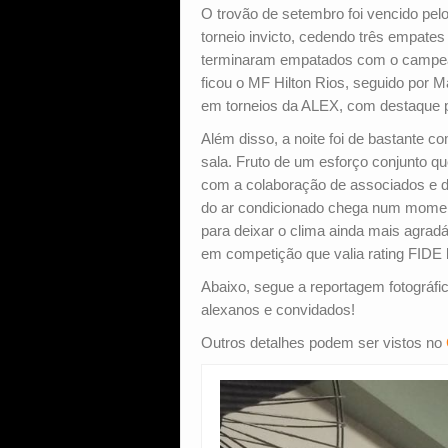
O trovão de setembro foi vencido pel
torneio invicto, cedendo três empates 
terminaram empatados com o campeão,
ficou o MF Hilton Rios, seguido por 
em torneios da ALEX, com destaque p
Além disso, a noite foi de bastante 
sala. Fruto de um esforço conjunto 
com a colaboração de associados e do
do ar condicionado chega num moment
para deixar o clima ainda mais agradáv
em competição que valia rating FIDE b
Abaixo, segue a reportagem fotográfic
alexanos e convidados!
Outros detalhes podem ser vistos no