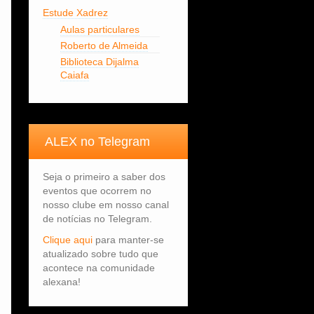
Estude Xadrez
Aulas particulares
Roberto de Almeida
Biblioteca Dijalma
Caiafa
ALEX no Telegram
Seja o primeiro a saber dos
eventos que ocorrem no
nosso clube em nosso canal
de notícias no Telegram.
Clique aqui
para manter-se
atualizado sobre tudo que
acontece na comunidade
alexana!