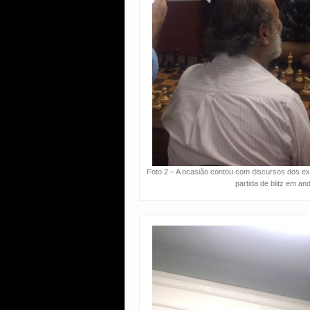
Foto 2 – A ocasião contou com discursos dos ex
partida de blitz em an