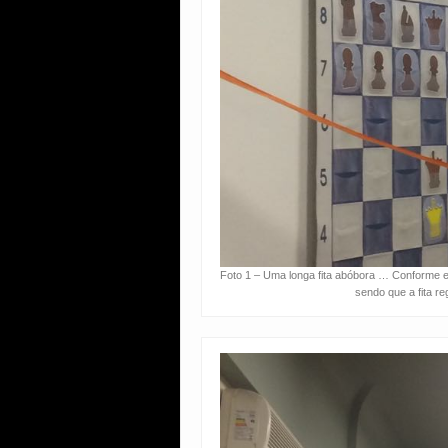
Foto 1 – Uma longa fita abóbora … Conforme e
sendo que a fita re