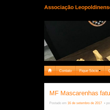
Associação Leopoldinens
Contato
Fique Sócio
MF Mascarenhas fatu
Postado em
16 de setembro de 2017
po