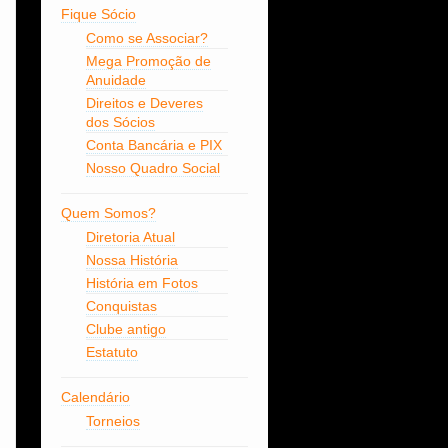
Fique Sócio
Como se Associar?
Mega Promoção de
Anuidade
Direitos e Deveres
dos Sócios
Conta Bancária e PIX
Nosso Quadro Social
Quem Somos?
Diretoria Atual
Nossa História
História em Fotos
Conquistas
Clube antigo
Estatuto
Calendário
Torneios