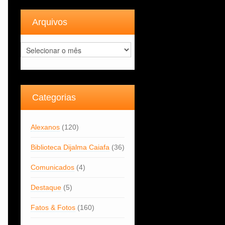
Arquivos
Arquivos
Categorias
Alexanos
(120)
Biblioteca Dijalma Caiafa
(36)
Comunicados
(4)
Destaque
(5)
Fatos & Fotos
(160)