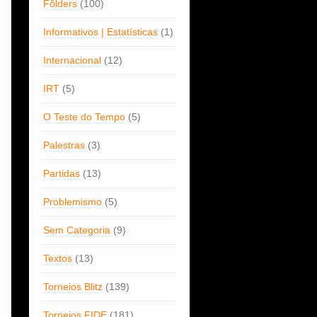
Fôlders
(100)
Informativos | Estatísticas
(1)
Internacional
(12)
IRT
(5)
O Teste do Tempo
(5)
Palestras
(3)
Partidas
(13)
Problemismo
(5)
Sem Categoria
(9)
Textos
(13)
Torneios Blitz
(139)
Torneios FIDE
(181)