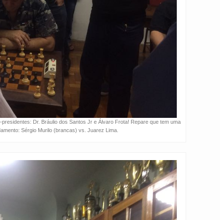
-presidentes: Dr. Bráulio dos Santos Jr e Álvaro Frota! Repare que tem uma
damento: Sérgio Murilo (brancas) vs. Juarez Lima.