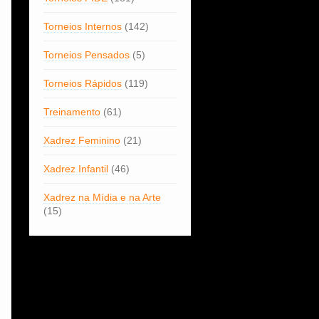
Torneios Internos
(142)
Torneios Pensados
(5)
Torneios Rápidos
(119)
Treinamento
(61)
Xadrez Feminino
(21)
Xadrez Infantil
(46)
Xadrez na Mídia e na Arte
(15)