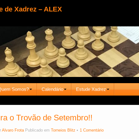
e de Xadrez – ALEX
Quem Somos?
Calendário
Estude Xadrez
ra o Trovão de Setembro!!
r
Alvaro Frota
Publicado em
Torneios Blitz
1 Comentário