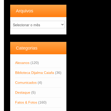
Arquivos
Arquivos
Categorias
Alexanos
(120)
Biblioteca Dijalma Caiafa
(36)
Comunicados
(4)
Destaque
(5)
Fatos & Fotos
(160)