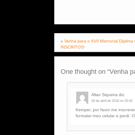
«
Venha para o XVII Memorial Dijalma
INSCRITOS!
One thought on “
Venha pa
Allan Siqueira
diz:
26 de abril de 2018 no 20:42
Kemper, por favor me inscreve
formatei meu celular e perdi. 