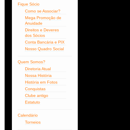
Fique Sócio
Como se Associar?
Mega Promoção de
Anuidade
Direitos e Deveres
dos Sócios
Conta Bancária e PIX
Nosso Quadro Social
Quem Somos?
Diretoria Atual
Nossa História
História em Fotos
Conquistas
Clube antigo
Estatuto
Calendário
Torneios