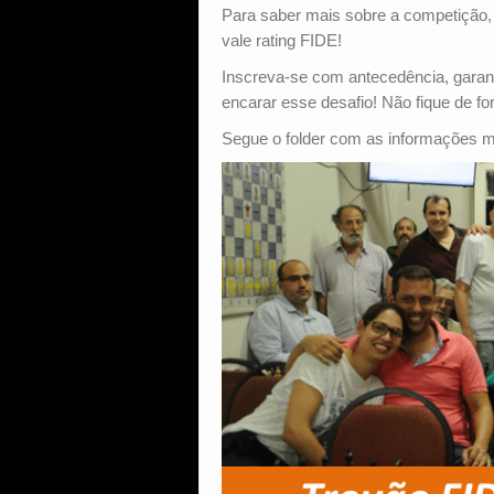
Para saber mais sobre a competição, 
vale rating FIDE!
Inscreva-se com antecedência, garant
encarar esse desafio! Não fique de for
Segue o folder com as informações ma