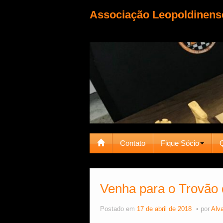
Associação Leopoldinens
Contato
Fique Sócio
Venha para o Trovão d
Postado em
17 de abril de 2018
por
Alva