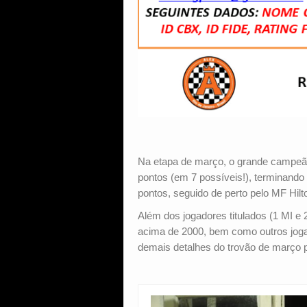
Na etapa de março, o grande campeão 
pontos (em 7 possíveis!), terminando
pontos, seguido de perto pelo MF Hilt
Além dos jogadores titulados (1 MI e 
acima de 2000, bem como outros jogado
demais detalhes do trovão de març