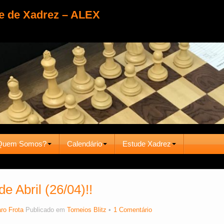
e de Xadrez – ALEX
Quem Somos?
Calendário
Estude Xadrez
e Abril (26/04)!!
ro Frota
Publicado em
Torneios Blitz
1 Comentário