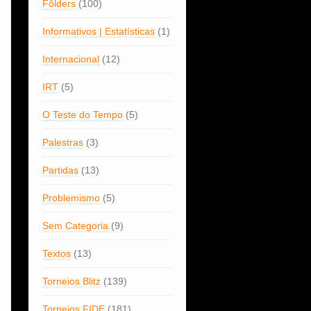
Fôlders
(100)
Informativos | Estatísticas
(1)
Internacional
(12)
IRT
(5)
O Teste do Tempo
(5)
Palestras
(3)
Partidas
(13)
Problemismo
(5)
Sem Categoria
(9)
Textos
(13)
Torneios Blitz
(139)
Torneios FIDE
(181)