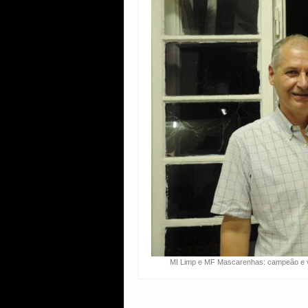
MI Limp e MF Mascarenhas: campeão e v