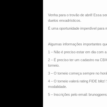
Venha para o trovão de abril! Essa ser
duelos enxadrísticos.
É uma oportunidade imperdível para mo
Algumas informações importantes qu
1 – Não é preciso estar em dia com 
2 – É preciso ter um cadastro na CBX
torneio.
3 – O torneio começa sempre no horári
4 – O torneio valerá rating FIDE blit
modalidade.
5 – Inscrições pelo email: brunogpe