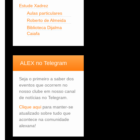
Estude Xadrez
Aulas particulares
Roberto de Almeida
Biblioteca Dijalma
Caiafa
ALEX no Telegram
Seja o primeiro a saber dos
eventos que ocorrem no
nosso clube em nosso canal
de notícias no Telegram.
Clique aqui
para manter-se
atualizado sobre tudo que
acontece na comunidade
alexana!