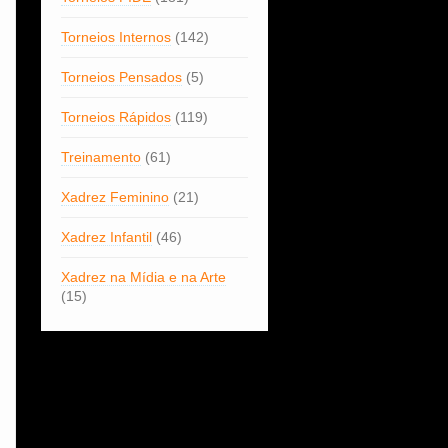
Torneios Internos
(142)
Torneios Pensados
(5)
Torneios Rápidos
(119)
Treinamento
(61)
Xadrez Feminino
(21)
Xadrez Infantil
(46)
Xadrez na Mídia e na Arte
(15)