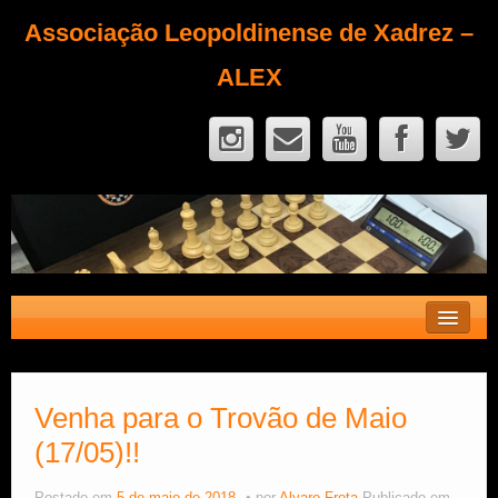
Associação Leopoldinense de Xadrez –
ALEX
Contato
Fique Sócio
Venha para o Trovão de Maio
(17/05)!!
Quem Somos?
Calendário