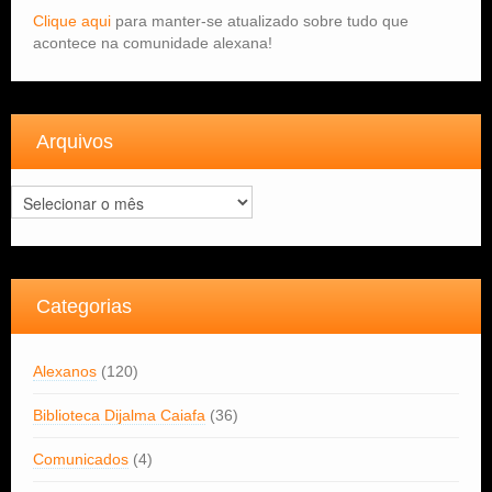
Clique aqui
para manter-se atualizado sobre tudo que
acontece na comunidade alexana!
Arquivos
Arquivos
Categorias
Alexanos
(120)
Biblioteca Dijalma Caiafa
(36)
Comunicados
(4)