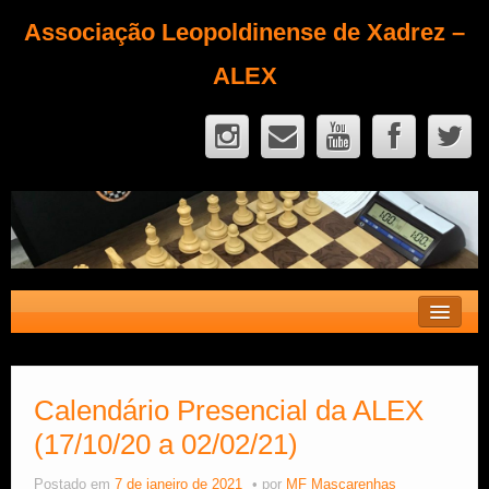
Associação Leopoldinense de Xadrez –
ALEX
Contato
Fique Sócio
Calendário Presencial da ALEX
(17/10/20 a 02/02/21)
Quem Somos?
Calendário
Postado em
7 de janeiro de 2021
por
MF Mascarenhas