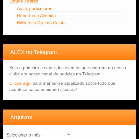
Estude Xadrez
Aulas particulares
Roberto de Almeida
Biblioteca Dijalma Caiafa
ALEX no Telegram
Seja o primeiro a saber dos eventos que ocorrem no nosso
clube em nosso canal de notícias no Telegram.
Clique aqui
para manter-se atualizado sobre tudo que
acontece na comunidade alexana!
Arquivos
Arquivos