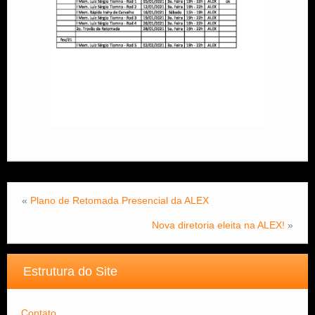
«
Plano de Retomada Presencial da ALEX
Nova diretoria eleita na ALEX!
»
Estrutura do Site
Contato