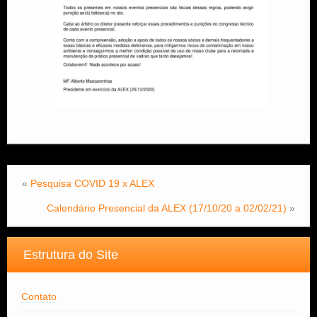
«
Pesquisa COVID 19 x ALEX
Calendário Presencial da ALEX (17/10/20 a 02/02/21)
»
Estrutura do Site
Contato