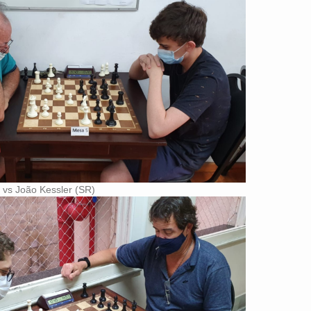
 vs João Kessler (SR)