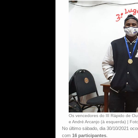
Os vencedores do III Rápido de Out
e André Arcanjo (à esquerda) | Fo
No último sábado, dia 30/10/2021 oc
com
16 participantes
.