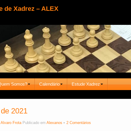
e de Xadrez – ALEX
Quem Somos?
Calendário
Estude Xadrez
 de 2021
r
Alvaro Frota
Publicado em
Alexanos
2 Comentários