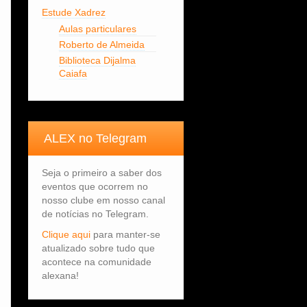
Estude Xadrez
Aulas particulares
Roberto de Almeida
Biblioteca Dijalma
Caiafa
ALEX no Telegram
Seja o primeiro a saber dos
eventos que ocorrem no
nosso clube em nosso canal
de notícias no Telegram.
Clique aqui
para manter-se
atualizado sobre tudo que
acontece na comunidade
alexana!