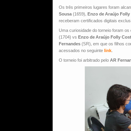
Os três primeiros lugares foram alc
Sousa
(1659),
Enzo de Araújo Folly
receberam certificados digitais exclu
Uma curiosidade do torneio foram os d
(1704) vs
Enzo de Araújo Folly Cos
Fernandes
(SR), em que os filhos co
acessados no seguinte
link
.
O torneio foi arbitrado pelo
AR Ferna