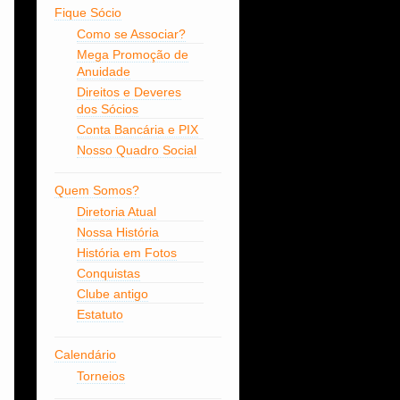
Fique Sócio
Como se Associar?
Mega Promoção de
Anuidade
Direitos e Deveres
dos Sócios
Conta Bancária e PIX
Nosso Quadro Social
Quem Somos?
Diretoria Atual
Nossa História
História em Fotos
Conquistas
Clube antigo
Estatuto
Calendário
Torneios