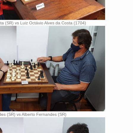
ta (SR) vs Luiz Octávio Alves da Costa (1704)
es (SR) vs Alberto Fernandes (SR)