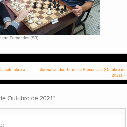
lberto Fernandes (SR)
 de setembro a
Informativo dos Torneios Presencias (Outubro de
2021)
»
 de Outubro de 2021
”
:29