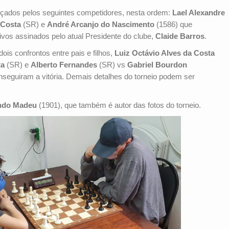
ançados pelos seguintes competidores, nesta ordem:
Lael Alexandre
 Costa
(SR) e
André Arcanjo do Nascimento
(1586) que
sivos assinados pelo atual Presidente do clube,
Claide Barros
.
ois confrontos entre pais e filhos,
Luiz Octávio Alves da Costa
ta
(SR) e
Alberto Fernandes
(SR) vs
Gabriel Bourdon
nseguiram a vitória. Demais detalhes do torneio podem ser
ndo Madeu
(1901), que também é autor das fotos do torneio.