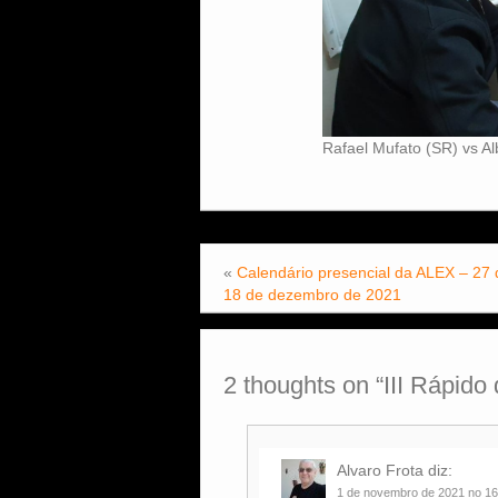
Rafael Mufato (SR) vs A
«
Calendário presencial da ALEX – 27
18 de dezembro de 2021
2 thoughts on “
III Rápido
Alvaro Frota
diz:
1 de novembro de 2021 no 16