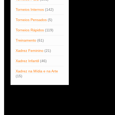
Torneios Internos
(142)
Torneios Pensados
(5)
Torneios Rápidos
(119)
Treinamento
(61)
Xadrez Feminino
(21)
Xadrez Infantil
(46)
Xadrez na Mídia e na Arte
(15)