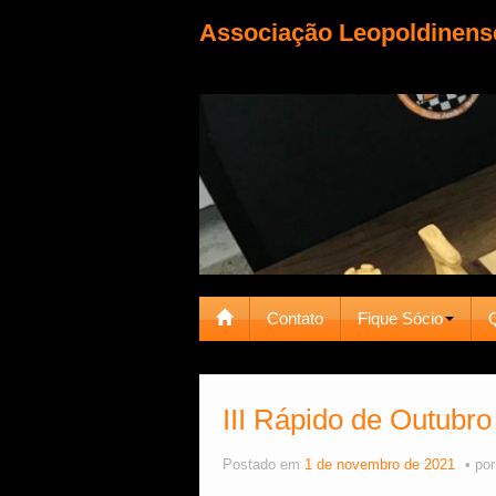
Associação Leopoldinens
Contato
Fique Sócio
III Rápido de Outubro
Postado em
1 de novembro de 2021
po