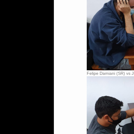
Felipe Damiani (SR) vs J