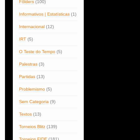
Fôlders
(100)
Informativos | Estatísticas
(1)
Internacional
(12)
IRT
(5)
O Teste do Tempo
(5)
Palestras
(3)
Partidas
(13)
Problemismo
(5)
Sem Categoria
(9)
Textos
(13)
Torneios Blitz
(139)
Torneios FIDE
(181)