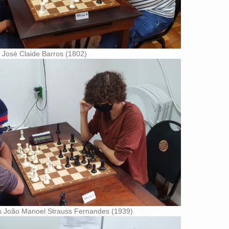
 José Claide Barros (1802)
s João Manoel Strauss Fernandes (1939)