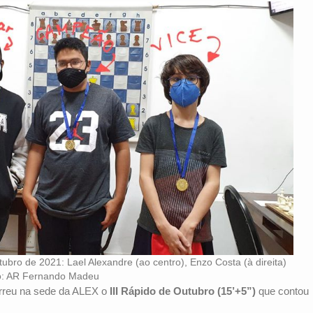
ubro de 2021: Lael Alexandre (ao centro), Enzo Costa (à direita)
to: AR Fernando Madeu
orreu na sede da ALEX o
III Rápido de Outubro (15’+5”)
que contou