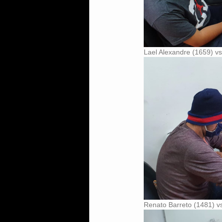
Lael Alexandre (1659) vs
Renato Barreto (1481) v