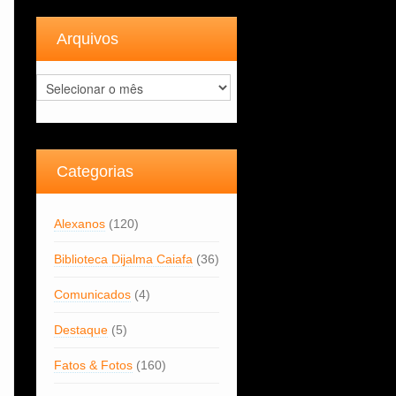
Arquivos
Arquivos
Categorias
Alexanos
(120)
Biblioteca Dijalma Caiafa
(36)
Comunicados
(4)
Destaque
(5)
Fatos & Fotos
(160)