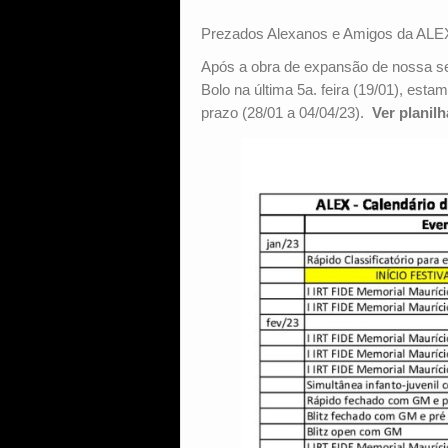
Prezados Alexanos e Amigos da ALE
Após a obra de expansão de nossa sed
Bolo na última 5a. feira (19/01), est
prazo (28/01 a 04/04/23).
Ver planil