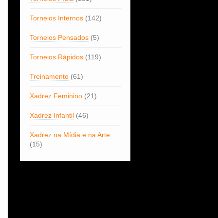
Torneios Internos
(142)
Torneios Pensados
(5)
Torneios Rápidos
(119)
Treinamento
(61)
Xadrez Feminino
(21)
Xadrez Infantil
(46)
Xadrez na Mídia e na Arte
(15)