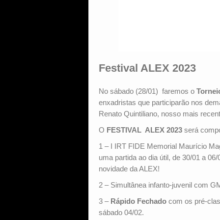
Festival ALEX 2023
No sábado (28/01) faremos o
Tornei
enxadristas que participarão nos dem
Renato Quintiliano, nosso mais rece
O
FESTIVAL ALEX 2023
será compo
1 – I IRT FIDE Memorial Maurício Mag
uma partida ao dia útil, de 30/01 a 0
novidade da ALEX!
2 – Simultânea infanto-juvenil com G
3 –
Rápido Fechado
com os pré-class
sábado 04/02.