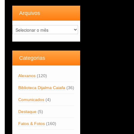
Arquivos
Arquivos
Categorias
Alexanos
(120)
Biblioteca Dijalma Caiafa
(36)
Comunicados
(4)
Destaque
(5)
Fatos & Fotos
(160)