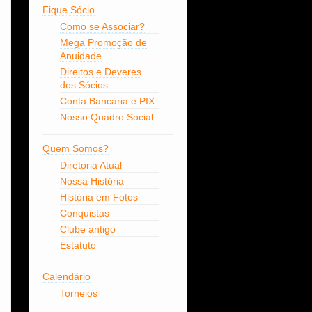
Fique Sócio
Como se Associar?
Mega Promoção de
Anuidade
Direitos e Deveres
dos Sócios
Conta Bancária e PIX
Nosso Quadro Social
Quem Somos?
Diretoria Atual
Nossa História
História em Fotos
Conquistas
Clube antigo
Estatuto
Calendário
Torneios