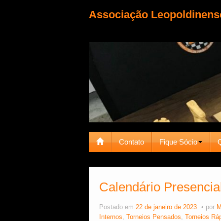
Associação Leopoldinens
Contato
Fique Sócio
Calendário Presencial
Postado em
22 de janeiro de 2023
por
M
Internos
,
Torneios Pensados
,
Torneios Rá