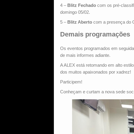
4 –
Blitz Fechado
com os pré-classif
domingo 05/02.
5 –
Blitz Aberto
com a presença do G
Demais programações
Os eventos programados em seguida 
de mais informes adiante.
A ALEX está retomando em alto estilo a
dos muitos apaixonados por xadrez!
Participem!
Conheçam e curtam a nova sede soci