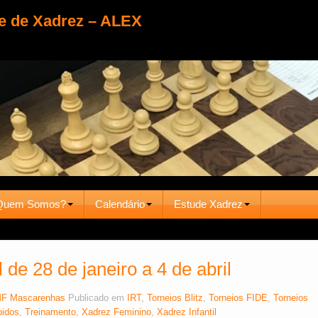
e de Xadrez – ALEX
Quem Somos?
Calendário
Estude Xadrez
 de 28 de janeiro a 4 de abril
F Mascarenhas
Publicado em
IRT
,
Torneios Blitz
,
Torneios FIDE
,
Torneios
pidos
,
Treinamento
,
Xadrez Feminino
,
Xadrez Infantil