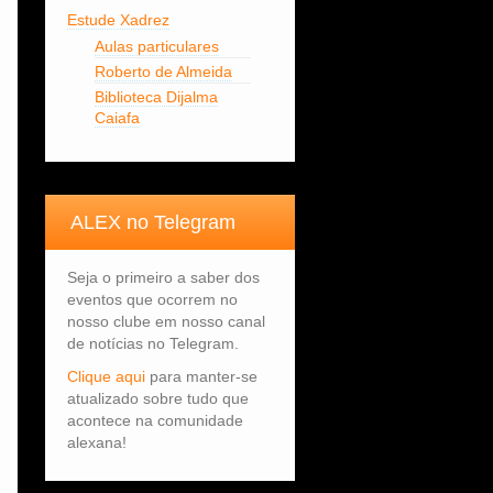
Estude Xadrez
Aulas particulares
Roberto de Almeida
Biblioteca Dijalma
Caiafa
ALEX no Telegram
Seja o primeiro a saber dos
eventos que ocorrem no
nosso clube em nosso canal
de notícias no Telegram.
Clique aqui
para manter-se
atualizado sobre tudo que
acontece na comunidade
alexana!