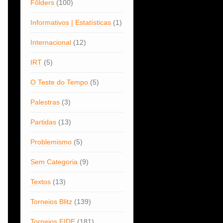
Fôlders
(100)
Informativos | Estatísticas
(1)
Internacional
(12)
IRT
(5)
O Teste do Tempo
(5)
Palestras
(3)
Partidas
(13)
Problemismo
(5)
Sem Categoria
(9)
Textos
(13)
Torneios Blitz
(139)
Torneios FIDE
(181)