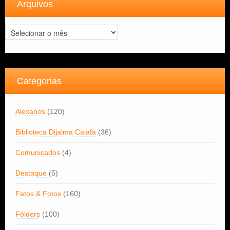
Arquivos
Arquivos
Categorias
Alexanos
(120)
Biblioteca Dijalma Caiafa
(36)
Comunicados
(4)
Destaque
(5)
Fatos & Fotos
(160)
Fôlders
(100)