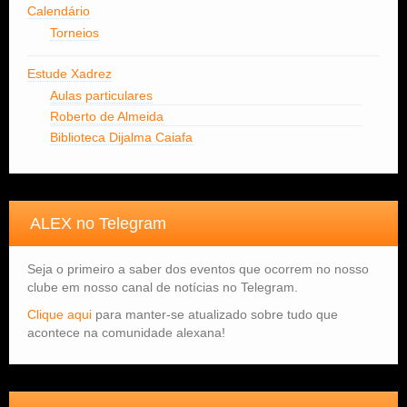
Calendário
Torneios
Estude Xadrez
Aulas particulares
Roberto de Almeida
Biblioteca Dijalma Caiafa
ALEX no Telegram
Seja o primeiro a saber dos eventos que ocorrem no nosso
clube em nosso canal de notícias no Telegram.
Clique aqui
para manter-se atualizado sobre tudo que
acontece na comunidade alexana!