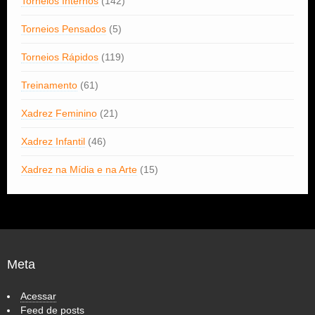
Torneios Internos
(142)
Torneios Pensados
(5)
Torneios Rápidos
(119)
Treinamento
(61)
Xadrez Feminino
(21)
Xadrez Infantil
(46)
Xadrez na Mídia e na Arte
(15)
Meta
Acessar
Feed de posts