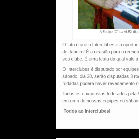
A Equipe “C” da ALEX dis
O fato é que o Interclubes é a oport
de Janeiro! É a ocasião para o reenc
seu clube. É uma festa da qual vale a 
O Interclubes é disputado por equipes 
sábado, dia 30, serão disputadas 3 r
rodadas poderá haver revesamento nos
Todos os enxadristas federados pel
em uma de nossas equipes no sábado
Todos ao Interclubes!