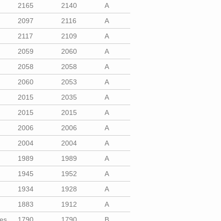
2165
2140
A
2097
2116
A
2117
2109
A
2059
2060
A
2058
2058
A
2060
2053
A
2015
2035
A
2015
2015
A
2006
2006
A
2004
2004
A
1989
1989
A
1945
1952
A
1934
1928
A
1883
1912
A
es
1790
1790
B