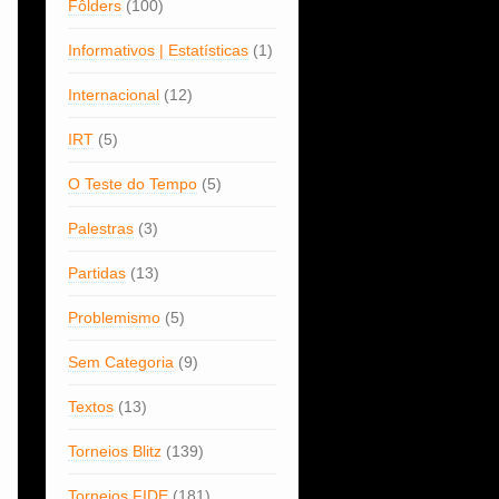
Fôlders
(100)
Informativos | Estatísticas
(1)
Internacional
(12)
IRT
(5)
O Teste do Tempo
(5)
Palestras
(3)
Partidas
(13)
Problemismo
(5)
Sem Categoria
(9)
Textos
(13)
Torneios Blitz
(139)
Torneios FIDE
(181)