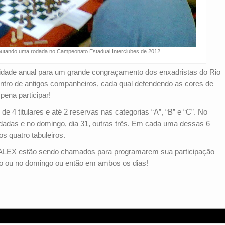
putando uma rodada no Campeonato Estadual Interclubes de 2012.
unidade anual para um grande congraçamento dos enxadristas do Rio
ontro de antigos companheiros, cada qual defendendo as cores de
pena participar!
de 4 titulares e até 2 reservas nas categorias “A”, “B” e “C”. No
odadas e no domingo, dia 31, outras três. Em cada uma dessas 6
 quatro tabuleiros.
a ALEX estão sendo chamados para programarem sua participação
 ou no domingo ou então em ambos os dias!