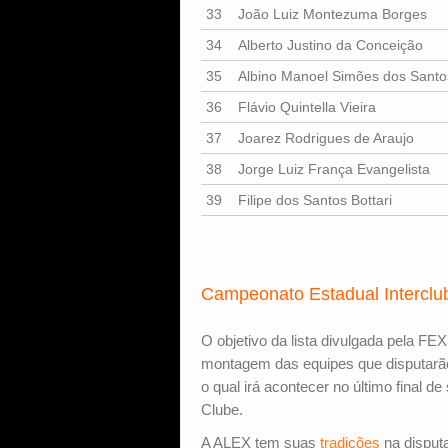
33
João Luiz Montezuma Borges
34
Alberto Justino da Conceição
35
Albino Manoel Simões dos Santo
36
Flávio Quintella Vieira
37
Joarez Rodrigues de Araujo
38
Jorge Luiz França Evangelista
39
Filipe dos Santos Bottari
Campeonato Estadual Interclu
O objetivo da lista divulgada pela FE
montagem das equipes que disputarão
o qual irá acontecer no último final d
Clube.
A ALEX tem suas
tradições
na disput