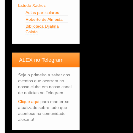
Estude Xadrez
Aulas particulares
Roberto de Almeida
Biblioteca Dijalma
Caiafa
ALEX no Telegram
Seja o primeiro a saber dos
eventos que ocorrem no
nosso clube em nosso canal
de notícias no Telegram.
Clique aqui
para manter-se
atualizado sobre tudo que
acontece na comunidade
alexana!