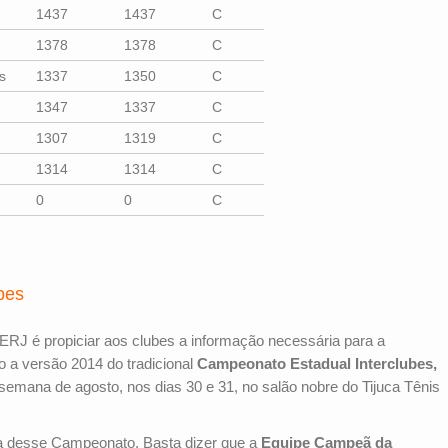
1437
1437
C
1378
1378
C
s
1337
1350
C
1347
1337
C
1307
1319
C
1314
1314
C
0
0
C
bes
XERJ é propiciar aos clubes a informação necessária para a
 a versão 2014 do tradicional
Campeonato Estadual Interclubes,
e semana de agosto, nos dias 30 e 31, no salão nobre do Tijuca Tênis
a desse Campeonato. Basta dizer que a
Equipe Campeã da