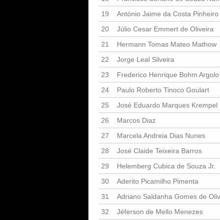
19
António Jaime da Costa Pinheiro
20
Júlio Cesar Emmert de Oliveira
21
Hermann Tomas Mateo Mathow
22
Jorge Leal Silveira
23
Frederico Henrique Bohm Argolo
24
Paulo Roberto Tinoco Goulart
25
José Eduardo Marques Krempel
26
Marcos Diaz
27
Marcela Andreia Dias Nunes
28
José Claide Teixeira Barros
29
Helemberg Cubica de Souza Jr.
30
Aderito Picamilho Pimenta
31
Adriano Saldanha Gomes de Oliv
32
Jéferson de Mello Menezes