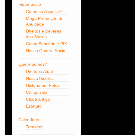
Fique Sócio
Como se Associar?
Mega Promoção de
Anuidade
Direitos e Deveres
dos Sócios
Conta Bancária e PIX
Nosso Quadro Social
Quem Somos?
Diretoria Atual
Nossa História
História em Fotos
Conquistas
Clube antigo
Estatuto
Calendário
Torneios