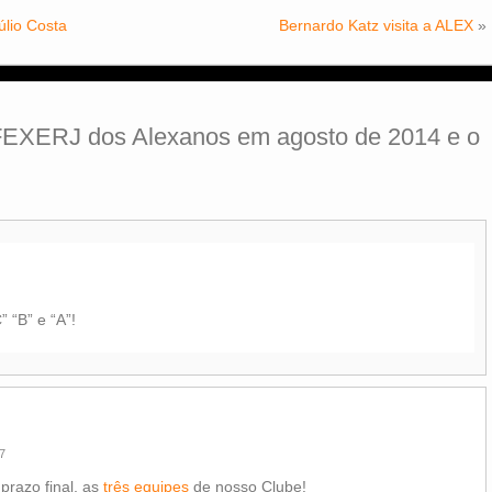
úlio Costa
Bernardo Katz visita a ALEX
»
FEXERJ dos Alexanos em agosto de 2014 e o
 “B” e “A”!
7
prazo final, as
três equipes
de nosso Clube!