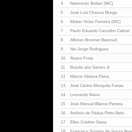
4
Raimondo Bottari (MC)
5
José Luís Chauca Murga
6
Kleber Victor Ferreira (MC)
7
Paulo Eduardo Carvalho Cabral
8
Alfonso Brunner Beamud
9
Nei Jorge Rodrigues
10
Álvaro Frota
11
Bráulio dos Santos Jr
12
Márcio Silveira Paiva
13
José Carlos Mesquita Farias
14
Leonardo Mano
15
José Manuel Blanco Pereira
16
Antônio de Pádua Pinto Neto
17
Ellen Cristine Giese
18
Francisco Soriano de Souza Nun