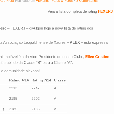
varo Frota
Publicado em
Alexanos
,
Fatos & Fotos
2 Comentários
Veja a lista completa de rating
FEXERJ
eiro –
FEXERJ
– divulgou hoje a nova lista de rating dos
 da Associação Leopoldinense de Xadrez –
ALEX
– está expressa
is notável é a da Vice-Presidente de nosso Clube,
Ellen Cristine
2, subindo da Classe “B” para a Classe “A”.
a a comunidade alexana!
Rating 4/14
Rating 7/14
Classe
2213
2247
A
2195
2202
A
MF)
2185
2185
A