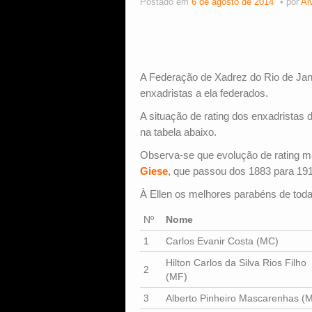
Postado em
6 de agosto de 2014
por
Al
A Federação de Xadrez do Rio de Jan
enxadristas a ela federados.
A situação de rating dos enxadristas
na tabela abaixo.
Observa-se que evolução de rating ma
Giese
, que passou dos 1883 para 191
À Ellen os melhores parabéns de tod
Nº
Nome
1
Carlos Evanir Costa (MC)
Hilton Carlos da Silva Rios Filho
2
(MF)
3
Alberto Pinheiro Mascarenhas (