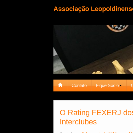
Associação Leopoldinens
Contato
Fique Sócio
O Rating FEXERJ dos
Interclubes