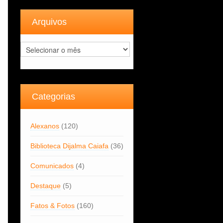
Arquivos
Arquivos
Categorias
Alexanos
(120)
Biblioteca Dijalma Caiafa
(36)
Comunicados
(4)
Destaque
(5)
Fatos & Fotos
(160)