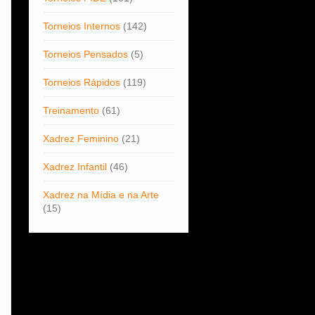
Torneios Internos
(142)
Torneios Pensados
(5)
Torneios Rápidos
(119)
Treinamento
(61)
Xadrez Feminino
(21)
Xadrez Infantil
(46)
Xadrez na Mídia e na Arte
(15)