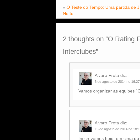
«
O Teste do Tempo: Uma partida de J
Netto
2 thoughts on “
O Rating 
Interclubes
”
Alvaro Frota
diz:
6 de agosto de 2014 no 16:27
Vamos organizar as equipes “C”
Alvaro Frota
diz:
15 de agosto de 2014 no 18:1
Inscrevemos hoje, em cima do 