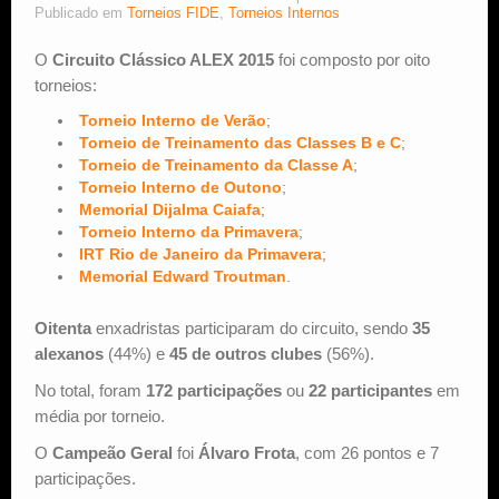
Publicado em
Torneios FIDE
,
Torneios Internos
Estude Xadrez
O
Circuito Clássico ALEX 2015
foi composto por oito
torneios:
Torneio Interno de Verão
;
Torneio de Treinamento das Classes B e C
;
Torneio de Treinamento da Classe A
;
Torneio Interno de Outono
;
Memorial Dijalma Caiafa
;
Torneio Interno da Primavera
;
IRT Rio de Janeiro da Primavera
;
Memorial Edward Troutman
.
Oitenta
enxadristas participaram do circuito, sendo
35
alexanos
(44%) e
45 de outros clubes
(56%).
No total, foram
172 participações
ou
22 participantes
em
média por torneio.
O
Campeão Geral
foi
Álvaro Frota
, com 26 pontos e 7
participações.