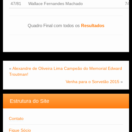
47/81
Wallace Fernandes Machado
743
Quadro Final com todos os
Resultados
«
Alexandre de Oliveira Lima Campeão do Memorial Edward
Troutman!
Venha para o Sorvetão 2015
»
Estrutura do Site
Contato
Fique Sócio