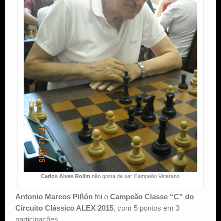
Carlos Alves Rolim
não gosta de ser Campeão Veterano
Antonio Marcos Piñón
foi o
Campeão Classe “C” do
Circuito Clássico ALEX 2015
, com 5 pontos em 3
participações.