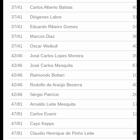
37/41
Carlos Alberto Batista
405
37/41
Diógenes Labre
312
37/41
Eduardo Ribeiro Gomes
247
37/41
Marcos Diaz
365
37/41
Oscar Weibull
408
42/46
José Carlos Lopes Moreira
392
42/46
José Carlos Mesquita
87
42/46
Raimondo Bottari
102
42/46
Rodolfo de Araújo Bezerra
409
42/46
Sérgio Patrício
264
47/81
Arnaldo Leite Mesquita
170
47/81
Carlos Evanir
127
47/81
Cayo Kepps
47/81
Claudio Henrique de Pinho Leite
366