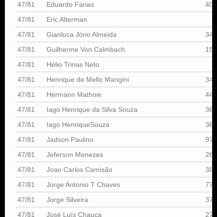
47/81
Eduardo Farias
409
47/81
Eric Alterman
47/81
Gianluca Jório Almeida
349
47/81
Guilherme Von Calmbach
150
47/81
Hélio Trinas Neto
47/81
Henrique de Mello Mangini
349
47/81
Hermann Mathow
442
47/81
Iago Henrique da Silva Souza
366
47/81
Iago HenriqueSouza
366
47/81
Jadson Paulino
970
47/81
Jeferson Menezes
266
47/81
Joao Carlos Camisão
385
47/81
Jorge Antonio T Chaves
777
47/81
Jorge Silveira
375
47/81
José Luís Chauca
278