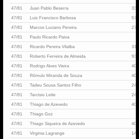
47/81
Juan Pablo Beserra
333
47/81
Luiz Francisco Barbosa
579
47/81
Marcos Luciano Pereira
279
47/81
Paulo Ricardo Paiva
47/81
Ricardo Pereira Vilalba
310
47/81
Roberto Ferreira de Almeida
939
47/81
Rodrigo Alves Vieira
407
47/81
Rômulo Miranda de Souza
405
47/81
Tadeu Sousa Santos Filho
244
47/81
Tarcisio Leite
245
47/81
Thiago de Azevedo
402
47/81
Thiago Goz
47/81
Thiago Siqueira de Azevedo
402
47/81
Virginia Lagrange
148