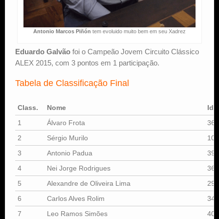
Antonio Marcos Piñón
tem evoluido muito bem em seu Xadrez
Eduardo Galvão
foi o Campeão Jovem Circuito Clássico
ALEX 2015, com 3 pontos em 1 participação.
Tabela de Classificação Final
Class.
Nome
Id
1
Álvaro Frota
365
2
Sérgio Murilo
107
3
Antonio Padua
390
4
Nei Jorge Rodrigues
366
5
Alexandre de Oliveira Lima
299
6
Carlos Alves Rolim
342
7
Leo Ramos Simões
403