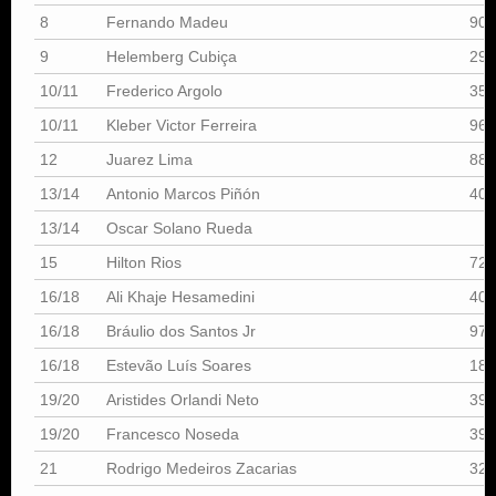
8
Fernando Madeu
90
9
Helemberg Cubiça
290
10/11
Frederico Argolo
352
10/11
Kleber Victor Ferreira
968
12
Juarez Lima
888
13/14
Antonio Marcos Piñón
408
13/14
Oscar Solano Rueda
15
Hilton Rios
727
16/18
Ali Khaje Hesamedini
402
16/18
Bráulio dos Santos Jr
971
16/18
Estevão Luís Soares
181
19/20
Aristides Orlandi Neto
394
19/20
Francesco Noseda
397
21
Rodrigo Medeiros Zacarias
328