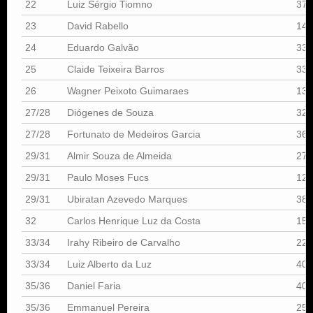
22
Luiz Sérgio Tiomno
373
23
David Rabello
140
24
Eduardo Galvão
334
25
Claide Teixeira Barros
338
26
Wagner Peixoto Guimaraes
137
27/28
Diógenes de Souza
321
27/28
Fortunato de Medeiros Garcia
367
29/31
Almir Souza de Almeida
273
29/31
Paulo Moses Fucs
123
29/31
Ubiratan Azevedo Marques
384
32
Carlos Henrique Luz da Costa
151
33/34
Irahy Ribeiro de Carvalho
224
33/34
Luiz Alberto da Luz
403
35/36
Daniel Faria
405
35/36
Emmanuel Pereira
25