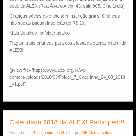
sede da ALEX (Rua Álvaro Alvim 48, sala 905, Cinelândia).
Crianças sócias do clube têm inscrição grátis. Crianças
não sócias pagam inscrição de R$ 20.
Mais detalhes no folder abaixo.
Tragam suas crianças para essa festa do xadrez infantil da
ALEX!!
[gview file=”https://www.alex.org.br/wp-
content/uploads/2018/03/Folder_7_Caculinha_24_03_2018
_v1.pdf”]
Calendário 2018 da ALEX! Participem!!
Postado em
26 de janeiro de 2018
por
MF Mascarenhas