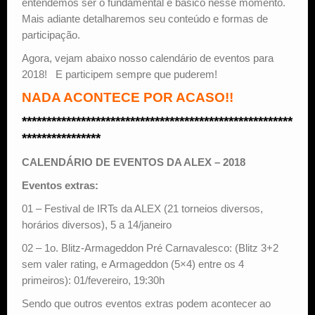
entendemos ser o fundamental e básico nesse momento.
Mais adiante detalharemos seu conteúdo e formas de
participação.
Agora, vejam abaixo nosso calendário de eventos para
2018! E participem sempre que puderem!
NADA ACONTECE POR ACASO!!
*******************************************************
****************
CALENDÁRIO DE EVENTOS DA ALEX – 2018
Eventos extras:
01 – Festival de IRTs da ALEX (21 torneios diversos,
horários diversos), 5 a 14/janeiro
02 – 1o. Blitz-Armageddon Pré Carnavalesco: (Blitz 3+2
sem valer rating, e Armageddon (5×4) entre os 4
primeiros): 01/fevereiro, 19:30h
Sendo que outros eventos extras podem acontecer ao