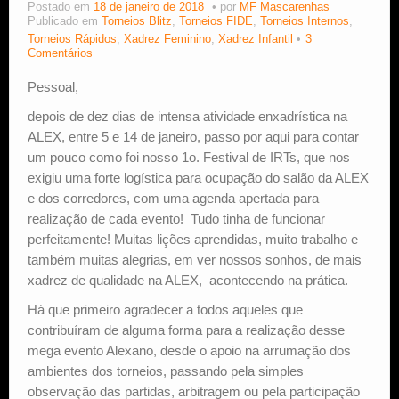
Postado em
18 de janeiro de 2018
por
MF Mascarenhas
Publicado em
Torneios Blitz
,
Torneios FIDE
,
Torneios Internos
,
Torneios Rápidos
,
Xadrez Feminino
,
Xadrez Infantil
3
Comentários
Pessoal,
depois de dez dias de intensa atividade enxadrística na
ALEX, entre 5 e 14 de janeiro, passo por aqui para contar
um pouco como foi nosso 1o. Festival de IRTs, que nos
exigiu uma forte logística para ocupação do salão da ALEX
e dos corredores, com uma agenda apertada para
realização de cada evento! Tudo tinha de funcionar
perfeitamente! Muitas lições aprendidas, muito trabalho e
também muitas alegrias, em ver nossos sonhos, de mais
xadrez de qualidade na ALEX, acontecendo na prática.
Há que primeiro agradecer a todos aqueles que
contribuíram de alguma forma para a realização desse
mega evento Alexano, desde o apoio na arrumação dos
ambientes dos torneios, passando pela simples
observação das partidas, arbitragem ou pela participação