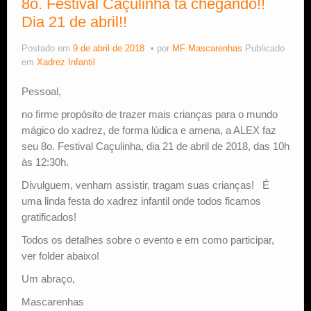
8o. Festival Caçulinha tá chegando!!
Dia 21 de abril!!
Estude Xadrez
Postado em
9 de abril de 2018
por
MF Mascarenhas
Publicado
em
Xadrez Infantil
Pessoal,
no firme propósito de trazer mais crianças para o mundo
mágico do xadrez, de forma lúdica e amena, a ALEX faz
seu 8o. Festival Caçulinha, dia 21 de abril de 2018, das 10h
às 12:30h.
Divulguem, venham assistir, tragam suas crianças! É
uma linda festa do xadrez infantil onde todos ficamos
gratificados!
Todos os detalhes sobre o evento e em como participar,
ver folder abaixo!
Um abraço,
Mascarenhas