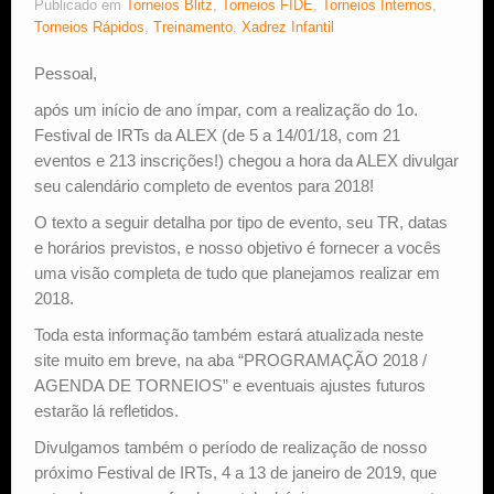
Publicado em
Torneios Blitz
,
Torneios FIDE
,
Torneios Internos
,
Torneios Rápidos
,
Treinamento
,
Xadrez Infantil
Pessoal,
após um início de ano ímpar, com a realização do 1o.
Festival de IRTs da ALEX (de 5 a 14/01/18, com 21
eventos e 213 inscrições!) chegou a hora da ALEX divulgar
seu calendário completo de eventos para 2018!
O texto a seguir detalha por tipo de evento, seu TR, datas
e horários previstos, e nosso objetivo é fornecer a vocês
uma visão completa de tudo que planejamos realizar em
2018.
Toda esta informação também estará atualizada neste
site muito em breve, na aba “PROGRAMAÇÃO 2018 /
AGENDA DE TORNEIOS” e eventuais ajustes futuros
estarão lá refletidos.
Divulgamos também o período de realização de nosso
próximo Festival de IRTs, 4 a 13 de janeiro de 2019, que