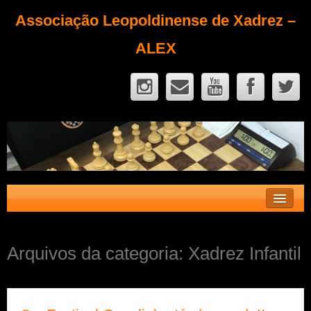
Associação Leopoldinense de Xadrez –
ALEX
Contato
Arquivos da categoria:
Xadrez Infantil
Fique Sócio
Quem Somos?
Calendário