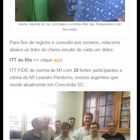
Aisha, mamãe do Ian, prestigiou o evento Blitz das Rabanadas e do
Sorvetão!
Para fins de registro e consulta aos torneios, relaciono
abaixo os links do chess-results de cada um deles:
ITT do Rio
=> clique
aqui
.
ITT FIDE de norma de MI com
10
fortes participantes e
vitória do MI Leandro Perdomo, mestre argentino que
reside atualmente em Concórdia SC.