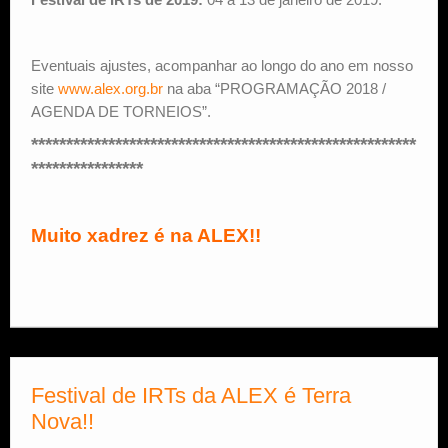
Eventuais ajustes, acompanhar ao longo do ano em nosso
site
www.alex.org.br
na aba “PROGRAMAÇÃO 2018 /
AGENDA DE TORNEIOS”.
*******************************************************
****************
Muito xadrez é na ALEX!!
Festival de IRTs da ALEX é Terra
Nova!!